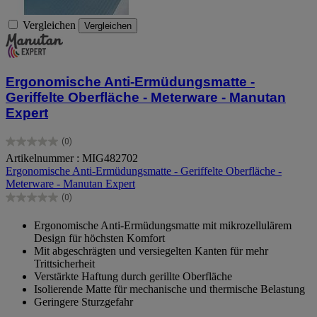
Vergleichen
Vergleichen
Ergonomische Anti-Ermüdungsmatte -
Geriffelte Oberfläche - Meterware - Manutan
Expert
(0)
0.0
Artikelnummer : MIG482702
von
Ergonomische Anti-Ermüdungsmatte - Geriffelte Oberfläche -
5
Meterware - Manutan Expert
Sternen.
(0)
0.0
von
Ergonomische Anti-Ermüdungsmatte mit mikrozellulärem
5
Design für höchsten Komfort
Sternen.
Mit abgeschrägten und versiegelten Kanten für mehr
Trittsicherheit
Verstärkte Haftung durch gerillte Oberfläche
Isolierende Matte für mechanische und thermische Belastung
Geringere Sturzgefahr