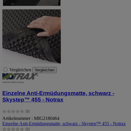
Vergleichen
Vergleichen
Einzelne Anti-Ermüdungsmatte, schwarz -
Skystep™ 455 - Notrax
(0)
0.0
Artikelnummer : MIG2180464
von
Einzelne Anti-Ermüdungsmatte, schwarz - Skystep™ 455 - Notrax
5
Sternen.
(0)