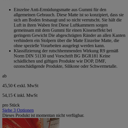
0.0
von
Einzelne Anti-Ermüdungsmatte aus Gummi für den
5
allgemeinen Gebrauch. Diese Matte ist so konzipiert, dass sie
Sternen.
sich am Boden festsaugt und so nicht verrutscht. Sie hält die
Luft in ihren Waben fest Diese Luftkammern sorgen
gemeinsam mit dem Gummi für einen Kisseneffekt bei
geringem Gewicht Die abgeschrägten Ränder an allen Kanten
verhindern ein Stolpern über die Matte Einzelne Matte, die
ohne spezielle Vorarbeiten ausgelegt werden kann.
Klassifizierung der rutschhemmenden Wirkung R9 gemäß
Norm DIN 51130 und Vorschrift BG BGR181 Keine
schädlichen und giftigen Produkte wie DOP, DMF,
ozonschädigende Produkte, Silikone oder Schwermetalle.
ab
45,50 €
exkl. MwSt
54,15 € inkl. MwSt
pro Stück
Siehe 3 Optionen
Dieses Produkt ist momentan nicht verfügbar.