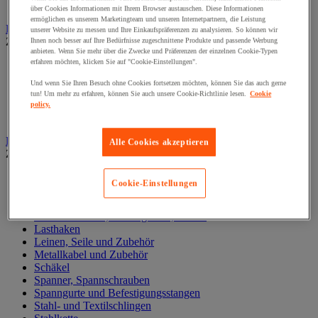
Zylinder
über Cookies Informationen mit Ihrem Browser austauschen. Diese Informationen
ermöglichen es unserem Marketingteam und unseren Internetpartnern, die Leistung
Hubwagen
unserer Website zu messen und Ihre Einkaufspräferenzen zu analysieren. So können wir
Zur gesamten Produktgruppe
Ihnen noch besser auf Ihre Bedürfnisse zugeschnittene Produkte und passende Werbung
anbieten. Wenn Sie mehr über die Zwecke und Präferenzen der einzelnen Cookie-Typen
erfahren möchten, klicken Sie auf "Cookie-Einstellungen".
Elektrischer Gabelstapler
Hub-Gabelstapler
Und wenn Sie Ihren Besuch ohne Cookies fortsetzen möchten, können Sie das auch gerne
Hubwagen mit Waage
tun! Um mehr zu erfahren, können Sie auch unsere Cookie-Richtlinie lesen.
Cookie
Manueller Hubwagen
policy.
Scherengabelhubwagen und Hochhubwagen
Ketten und Schlingen zum Heben
Alle Cookies akzeptieren
Zur gesamten Produktgruppe
Gummispanner
Cookie-Einstellungen
Hebeösen und Hubringe
Hebezangen
Karabinerhaken, Kettenglieder, Haken
Lasthaken
Leinen, Seile und Zubehör
Metallkabel und Zubehör
Schäkel
Spanner, Spannschrauben
Spanngurte und Befestigungsstangen
Stahl- und Textilschlingen