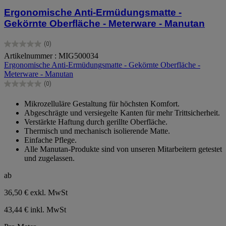
Ergonomische Anti-Ermüdungsmatte -
Gekörnte Oberfläche - Meterware - Manutan
(0)
0.0
Artikelnummer : MIG500034
von
Ergonomische Anti-Ermüdungsmatte - Gekörnte Oberfläche -
5
Meterware - Manutan
Sternen.
(0)
0.0
von
Mikrozelluläre Gestaltung für höchsten Komfort.
5
Abgeschrägte und versiegelte Kanten für mehr Trittsicherheit.
Sternen.
Verstärkte Haftung durch gerillte Oberfläche.
Thermisch und mechanisch isolierende Matte.
Einfache Pflege.
Alle Manutan-Produkte sind von unseren Mitarbeitern getestet
und zugelassen.
ab
36,50 €
exkl. MwSt
43,44 € inkl. MwSt