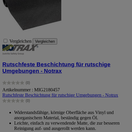
Vergleichen
Vergleichen
Rutschfeste Beschichtung für rutschige
Umgebungen - Notrax
(0)
0.0
Artikelnummer : MIG2180457
von
Rutschfeste Beschichtung für rutschige Umgebungen - Notrax
5
Sternen.
(0)
0.0
von
Widerstandsfähige, körnige Oberfläche aus Vinyl und
5
anorganischem Material, beständig gegen Öl.
Sternen.
Leichte, einfach zu verwendende Matte, die zur besseren
Reinigung auf- und ausgerollt werden kann.