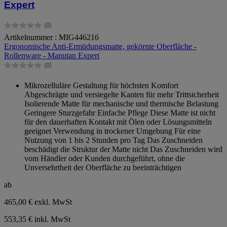
Expert
(0)
0.0
Artikelnummer : MIG446216
von
Ergonomische Anti-Ermüdungsmatte, gekörnte Oberfläche -
5
Rollenware - Manutan Expert
Sternen.
(0)
0.0
von
Mikrozelluläre Gestaltung für höchsten Komfort
5
Abgeschrägte und versiegelte Kanten für mehr Trittsicherheit
Sternen.
Isolierende Matte für mechanische und thermische Belastung
Geringere Sturzgefahr Einfache Pflege Diese Matte ist nicht
für den dauerhaften Kontakt mit Ölen oder Lösungsmitteln
geeignet Verwendung in trockener Umgebung Für eine
Nutzung von 1 bis 2 Stunden pro Tag Das Zuschneiden
beschädigt die Struktur der Matte nicht Das Zuschneiden wird
vom Händler oder Kunden durchgeführt, ohne die
Unversehrtheit der Oberfläche zu beeinträchtigen
ab
465,00 €
exkl. MwSt
553,35 € inkl. MwSt