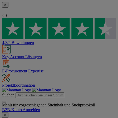
×
{ }
4,3/5 Bewertungen
Key Account Lösungen
E-Procurement Expertise
Projektkoordination
Suchen
Menü für vorgeschlagenen Siteinhalt und Suchprotokoll
B2B-Konto
Anmelden
×