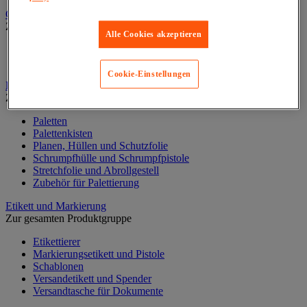
Cutter und Sicherheitsmesser
Zur gesamten Produktgruppe
Alle Cookies akzeptieren
Sicherheits- und Multifunktionsmesser
Zubehör für Sicherheits- und Multifunktionsmesser
Cookie-Einstellungen
Dehnbare Folie, Palette und Palettenbox
Zur gesamten Produktgruppe
Paletten
Palettenkisten
Planen, Hüllen und Schutzfolie
Schrumpfhülle und Schrumpfpistole
Stretchfolie und Abrollgestell
Zubehör für Palettierung
Etikett und Markierung
Zur gesamten Produktgruppe
Etikettierer
Markierungsetikett und Pistole
Schablonen
Versandetikett und Spender
Versandtasche für Dokumente