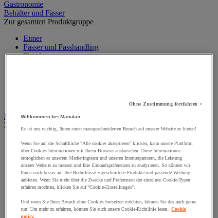
Gastronomie
Behälter und Fässer
Zur gesamten Produktgruppe
Eimer
Fässer und Fasshandling
Flaschen
Kanister und Tonnen
Kisten, Truhen
Sicherheitstanks
Tank
Zubehör für Behälter und Fässer
Ohne Zustimmung fortfahren >
Box und Behälter
Willkommen bei Manutan
Zur gesamten Produktgruppe
Es ist uns wichtig, Ihnen einen massgeschneiderten Besuch auf unserer Website zu bieten!
Aufbewahrungsbehälter
Wenn Sie auf die Schaltfläche "Alle cookies akzeptieren" klicken, kann unsere Plattform
Box mit Schubfächern
über Cookies Informationen mit Ihrem Browser austauschen. Diese Informationen
Euronorm-Behälter
ermöglichen es unserem Marketingteam und unseren Internetpartnern, die Leistung
unserer Website zu messen und Ihre Einkaufspräferenzen zu analysieren. So können wir
Faltbare Box
Ihnen noch besser auf Ihre Bedürfnisse zugeschnittene Produkte und passende Werbung
Schrank für Lagerkästen
anbieten. Wenn Sie mehr über die Zwecke und Präferenzen der einzelnen Cookie-Typen
Sichtlagerkästen
erfahren möchten, klicken Sie auf "Cookie-Einstellungen".
Stapelbare Box
Transportbehälter
Und wenn Sie Ihren Besuch ohne Cookies fortsetzen möchten, können Sie das auch gerne
tun! Um mehr zu erfahren, können Sie auch unsere Cookie-Richtlinie lesen.
Cookie
Zubehör für Behälter
policy.