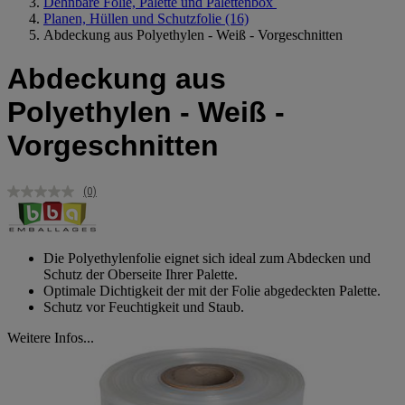
Dehnbare Folie, Palette und Palettenbox
Planen, Hüllen und Schutzfolie
(16)
Abdeckung aus Polyethylen - Weiß - Vorgeschnitten
Abdeckung aus
Polyethylen - Weiß -
Vorgeschnitten
(0)
Kein
Beurteilungswert.
Link
auf
derselben
Die Polyethylenfolie eignet sich ideal zum Abdecken und
Seite.
Schutz der Oberseite Ihrer Palette.
Optimale Dichtigkeit der mit der Folie abgedeckten Palette.
Schutz vor Feuchtigkeit und Staub.
Weitere Infos...