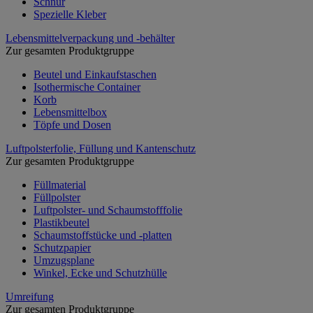
Schnur
Spezielle Kleber
Lebensmittelverpackung und -behälter
Zur gesamten Produktgruppe
Beutel und Einkaufstaschen
Isothermische Container
Korb
Lebensmittelbox
Töpfe und Dosen
Luftpolsterfolie, Füllung und Kantenschutz
Zur gesamten Produktgruppe
Füllmaterial
Füllpolster
Luftpolster- und Schaumstofffolie
Plastikbeutel
Schaumstoffstücke und -platten
Schutzpapier
Umzugsplane
Winkel, Ecke und Schutzhülle
Umreifung
Zur gesamten Produktgruppe