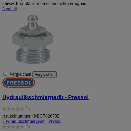
Dieses Produkt ist momentan nicht verfügbar.
Neuheit
Vergleichen
Vergleichen
Hydraulikschmiergerät - Pressol
(0)
0.0
Artikelnummer : MIG7826792
von
Hydraulikschmiergerät - Pressol
5
Sternen.
(0)
0.0