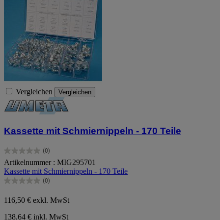
Vergleichen
Vergleichen
Kassette mit Schmiernippeln - 170 Teile
(0)
0.0
Artikelnummer : MIG295701
von
Kassette mit Schmiernippeln - 170 Teile
5
Sternen.
(0)
0.0
von
116,50 €
exkl. MwSt
5
Sternen.
138,64 € inkl. MwSt