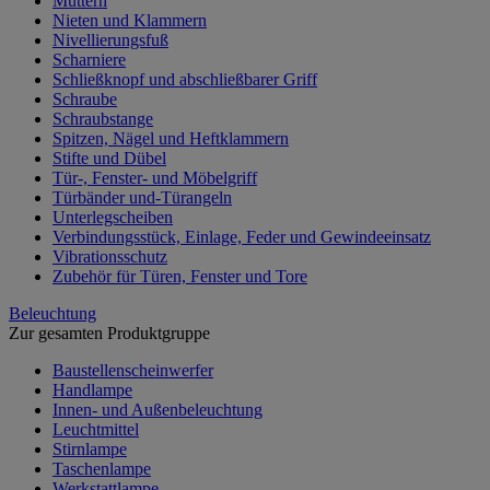
Muttern
Nieten und Klammern
Nivellierungsfuß
Scharniere
Schließknopf und abschließbarer Griff
Schraube
Schraubstange
Spitzen, Nägel und Heftklammern
Stifte und Dübel
Tür-, Fenster- und Möbelgriff
Türbänder und-Türangeln
Unterlegscheiben
Verbindungsstück, Einlage, Feder und Gewindeeinsatz
Vibrationsschutz
Zubehör für Türen, Fenster und Tore
Beleuchtung
Zur gesamten Produktgruppe
Baustellenscheinwerfer
Handlampe
Innen- und Außenbeleuchtung
Leuchtmittel
Stirnlampe
Taschenlampe
Werkstattlampe