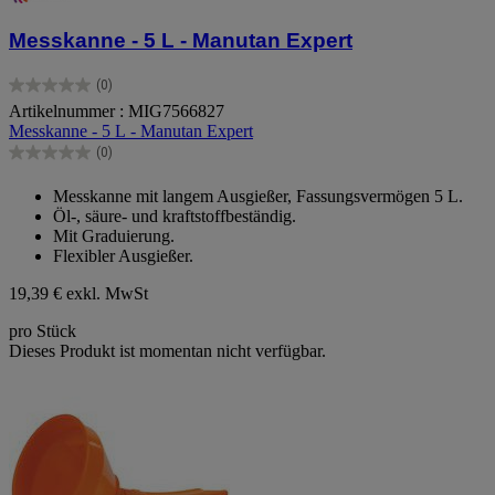
Messkanne - 5 L - Manutan Expert
(0)
0.0
Artikelnummer : MIG7566827
von
Messkanne - 5 L - Manutan Expert
5
Sternen.
(0)
0.0
von
Messkanne mit langem Ausgießer, Fassungsvermögen 5 L.
5
Öl-, säure- und kraftstoffbeständig.
Sternen.
Mit Graduierung.
Flexibler Ausgießer.
19,39 €
exkl. MwSt
pro Stück
Dieses Produkt ist momentan nicht verfügbar.