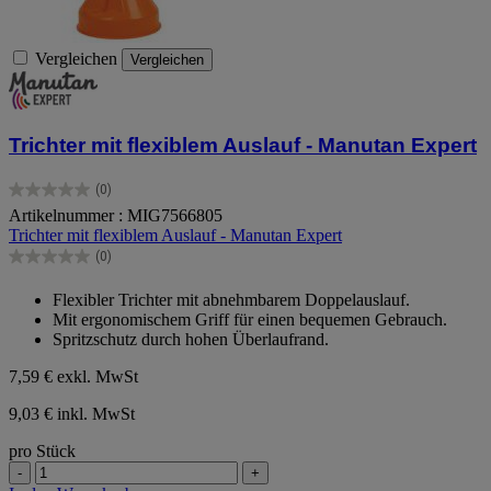
Vergleichen
Vergleichen
Trichter mit flexiblem Auslauf - Manutan Expert
(0)
0.0
Artikelnummer : MIG7566805
von
Trichter mit flexiblem Auslauf - Manutan Expert
5
Sternen.
(0)
0.0
von
Flexibler Trichter mit abnehmbarem Doppelauslauf.
5
Mit ergonomischem Griff für einen bequemen Gebrauch.
Sternen.
Spritzschutz durch hohen Überlaufrand.
7,59 €
exkl. MwSt
9,03 € inkl. MwSt
pro Stück
-
+