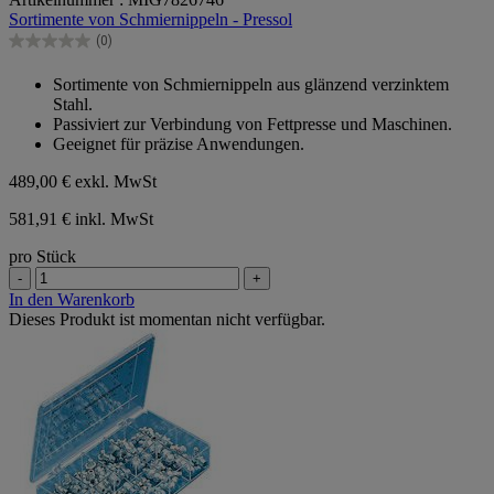
von
Sortimente von Schmiernippeln - Pressol
5
Sternen.
(0)
0.0
von
Sortimente von Schmiernippeln aus glänzend verzinktem
5
Stahl.
Sternen.
Passiviert zur Verbindung von Fettpresse und Maschinen.
Geeignet für präzise Anwendungen.
489,00 €
exkl. MwSt
581,91 € inkl. MwSt
pro Stück
-
+
In den Warenkorb
Dieses Produkt ist momentan nicht verfügbar.