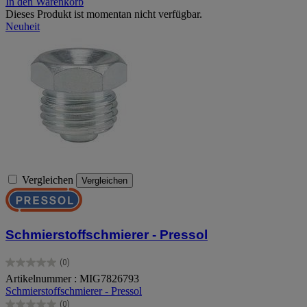
In den Warenkorb
Dieses Produkt ist momentan nicht verfügbar.
Neuheit
Vergleichen
Vergleichen
Schmierstoffschmierer - Pressol
(0)
0.0
Artikelnummer : MIG7826793
von
Schmierstoffschmierer - Pressol
5
Sternen.
(0)