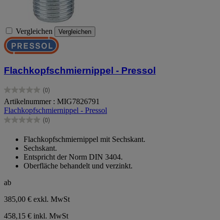
Vergleichen
Vergleichen
Flachkopfschmiernippel - Pressol
(0)
0.0
Artikelnummer : MIG7826791
von
Flachkopfschmiernippel - Pressol
5
Sternen.
(0)
0.0
von
Flachkopfschmiernippel mit Sechskant.
5
Sechskant.
Sternen.
Entspricht der Norm DIN 3404.
Oberfläche behandelt und verzinkt.
ab
385,00 €
exkl. MwSt
458,15 € inkl. MwSt