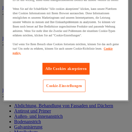
Es ist uns wichtig, Ihnen einen massgeschneiderten Besuch auf unserer Website zu bieten!
Elektrowerkzeug
Wenn Sie auf die Schaltfläche "Alle cookies akzeptieren" klicken, kann unsere Plattform
Zur gesamten Produktgruppe
über Cookies Informationen mit Ihrem Browser austauschen. Diese Informationen
ermöglichen es unserem Marketingteam und unseren Internetpartnern, die Leistung
unserer Website zu messen und Ihre Einkaufspräferenzen zu analysieren. So können wir
Elektrowerkzeug mit Kabel
Ihnen noch besser auf Ihre Bedürfnisse zugeschnittene Produkte und passende Werbung
Kabelloses Elektrowerkzeug
anbieten. Wenn Sie mehr über die Zwecke und Präferenzen der einzelnen Cookie-Typen
erfahren möchten, klicken Sie auf "Cookie-Einstellungen".
Kleben und Abdichten
Zur gesamten Produktgruppe
Und wenn Sie Ihren Besuch ohne Cookies fortsetzen möchten, können Sie das auch gerne
tun! Um mehr zu erfahren, können Sie auch unsere Cookie-Richtlinie lesen.
Cookie
Industrie- und Wartungskleber
policy.
Klebeband
Klebstoff und Dichtmasse zur Isolierung, Schalldämmung
Alle Cookies akzeptieren
und Abdichtung
Oberflächenbehandlung- und Reinigung
Zubehör zum Kleben und Abdichten
Cookie-Einstellungen
Lackieren und Beschichten
Zur gesamten Produktgruppe
Abdichtung, Behandlung von Fassaden und Dächern
Antirost und Primer
Außen- und Innenanstrich
Bodenanstrich
Galvanisierung