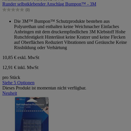
Runder selbstklebender Anschlag Bumpon™ - 3M
5
Sternen.
(0)
0.0
von
Die 3M™ Bumpon™ Schutzprodukte bestehen aus
5
Polyurethan und enthalten keine Weichmacher Einfaches
Sternen.
Anbringen mit dem druckempfindlichen 3M Klebstoff Hohe
Rutschfestigkeit Hinterlässt keine Kratzer und keine Flecken
auf Oberflächen Reduziert Vibrationen und Geräusche Keine
Rissbildung oder Verhärtung
10,85 €
exkl. MwSt
12,91 € inkl. MwSt
pro Stück
Siehe 5 Optionen
Dieses Produkt ist momentan nicht verfügbar.
Neuheit