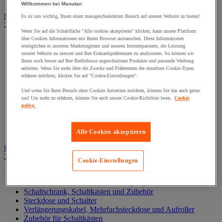
Willkommen bei Manutan
Druckluftwerkzeuge und Kompressoren
Es ist uns wichtig, Ihnen einen massgeschneiderten Besuch auf unserer Website zu bieten!
Zur gesamten Produktgruppe
Wenn Sie auf die Schaltfläche "Alle cookies akzeptieren" klicken, kann unsere Plattform
über Cookies Informationen mit Ihrem Browser austauschen. Diese Informationen
Druckluftdrehschlagschrauber und -bohrer
ermöglichen es unserem Marketingteam und unseren Internetpartnern, die Leistung
Drucklufthammer
unserer Website zu messen und Ihre Einkaufspräferenzen zu analysieren. So können wir
Druckluftschleifer
Ihnen noch besser auf Ihre Bedürfnisse zugeschnittene Produkte und passende Werbung
Druckluftschleifmaschine
anbieten. Wenn Sie mehr über die Zwecke und Präferenzen der einzelnen Cookie-Typen
erfahren möchten, klicken Sie auf "Cookie-Einstellungen".
Kompressor, Luftschlauch und Zubehör
Pneumatische Lackierpistole
Und wenn Sie Ihren Besuch ohne Cookies fortsetzen möchten, können Sie das auch gerne
Pneumatische Ratsche
tun! Um mehr zu erfahren, können Sie auch unsere Cookie-Richtlinie lesen.
Cookie
Pneumatische Säge
policy.
Pneumatisches Setzwerkzeug, Nieten
Pneumatisches Spezialwerkzeug
Zubehör für Druckluftarbeiten
Alle Cookies akzeptieren
Elektronik
Zur gesamten Produktgruppe
Cookie-Einstellungen
Baterien, Ladegerät und Kabel
Kabel, Kabelanschluss- und Verlegung
Schaltschrank, Schaltkasten und Zubehör
Steckdose und Schalter
Verlängerungskabel, Mehrfachsteckdose und Aufroller
Zubehör für Schaltkästen