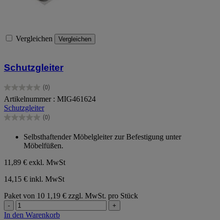
Vergleichen
Vergleichen
Schutzgleiter
(0)
0.0
Artikelnummer : MIG461624
von
Schutzgleiter
5
Sternen.
(0)
0.0
von
Selbsthaftender Möbelgleiter zur Befestigung unter
5
Möbelfüßen.
Sternen.
11,89 €
exkl. MwSt
14,15 € inkl. MwSt
Paket von 10
1,19 € zzgl. MwSt. pro Stück
-
+
In den Warenkorb