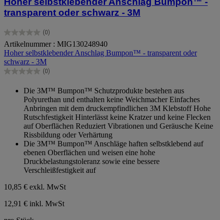
Hoher selbstklebender Anschlag Bumpon™ -
transparent oder schwarz - 3M
(0)
0.0
Artikelnummer : MIG130248940
von
Hoher selbstklebender Anschlag Bumpon™ - transparent oder
5
schwarz - 3M
Sternen.
(0)
0.0
von
Die 3M™ Bumpon™ Schutzprodukte bestehen aus
5
Polyurethan und enthalten keine Weichmacher Einfaches
Sternen.
Anbringen mit dem druckempfindlichen 3M Klebstoff Hohe
Rutschfestigkeit Hinterlässt keine Kratzer und keine Flecken
auf Oberflächen Reduziert Vibrationen und Geräusche Keine
Rissbildung oder Verhärtung
Die 3M™ Bumpon™ Anschläge haften selbstklebend auf
ebenen Oberflächen und weisen eine hohe
Druckbelastungstoleranz sowie eine bessere
Verschleißfestigkeit auf
10,85 €
exkl. MwSt
12,91 € inkl. MwSt