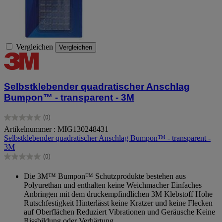
Vergleichen
Vergleichen
Selbstklebender quadratischer Anschlag
Bumpon™ - transparent - 3M
(0)
0.0
Artikelnummer : MIG130248431
von
Selbstklebender quadratischer Anschlag Bumpon™ - transparent -
5
3M
Sternen.
(0)
0.0
von
Die 3M™ Bumpon™ Schutzprodukte bestehen aus
5
Polyurethan und enthalten keine Weichmacher Einfaches
Sternen.
Anbringen mit dem druckempfindlichen 3M Klebstoff Hohe
Rutschfestigkeit Hinterlässt keine Kratzer und keine Flecken
auf Oberflächen Reduziert Vibrationen und Geräusche Keine
Rissbildung oder Verhärtung