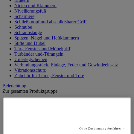
Muttern
Nieten und Klammern
Nivellierungsfuß
Scharniere
Schließknopf und abschließbarer Griff
Schraube
Schraubstange
Spitzen, Nägel und Heftklammern
Stifte und Dübel
Tür-, Fenster- und Möbelgriff
Türbänder und-Türangeln
Unterlegscheiben
Verbindungsstück, Einlage, Feder und Gewindeeinsatz
Vibrationsschutz
Zubehör für Türen, Fenster und Tore
Beleuchtung
Zur gesamten Produktgruppe
Baustellenscheinwerfer
Handlampe
Innen- und Außenbeleuchtung
Leuchtmittel
Stirnlampe
Taschenlampe
Ohne Zustimmung fortfahren >
Werkstattlampe