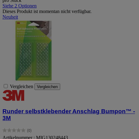
pro Stück
Siehe 2 Optionen
Dieses Produkt ist momentan nicht verfügbar.
Neuheit
Vergleichen
Vergleichen
Runder selbstklebender Anschlag Bumpon™ -
3M
(0)
0.0
Artikelnummer : MIG130248443
von