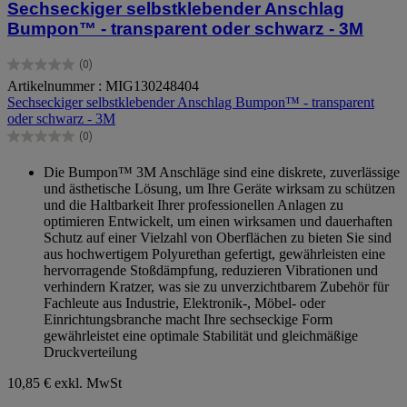
Sechseckiger selbstklebender Anschlag
Bumpon™ - transparent oder schwarz - 3M
(0)
0.0
Artikelnummer : MIG130248404
von
Sechseckiger selbstklebender Anschlag Bumpon™ - transparent
5
oder schwarz - 3M
Sternen.
(0)
0.0
von
Die Bumpon™ 3M Anschläge sind eine diskrete, zuverlässige
5
und ästhetische Lösung, um Ihre Geräte wirksam zu schützen
Sternen.
und die Haltbarkeit Ihrer professionellen Anlagen zu
optimieren Entwickelt, um einen wirksamen und dauerhaften
Schutz auf einer Vielzahl von Oberflächen zu bieten Sie sind
aus hochwertigem Polyurethan gefertigt, gewährleisten eine
hervorragende Stoßdämpfung, reduzieren Vibrationen und
verhindern Kratzer, was sie zu unverzichtbarem Zubehör für
Fachleute aus Industrie, Elektronik-, Möbel- oder
Einrichtungsbranche macht Ihre sechseckige Form
gewährleistet eine optimale Stabilität und gleichmäßige
Druckverteilung
10,85 €
exkl. MwSt