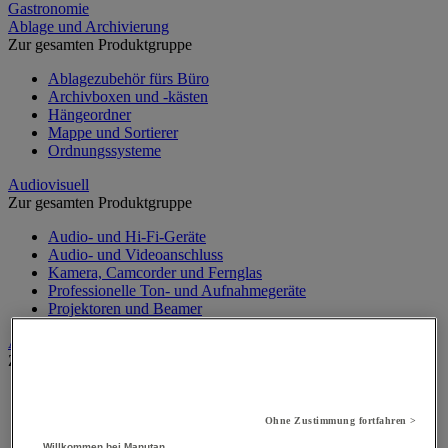
Gastronomie
Ablage und Archivierung
Zur gesamten Produktgruppe
Ablagezubehör fürs Büro
Archivboxen und -kästen
Hängeordner
Mappe und Sortierer
Ordnungssysteme
Audiovisuell
Zur gesamten Produktgruppe
Audio- und Hi-Fi-Geräte
Audio- und Videoanschluss
Kamera, Camcorder und Fernglas
Professionelle Ton- und Aufnahmegeräte
Projektoren und Beamer
Aufsteller
Zur gesamten Produktgruppe
Aufsteller auf Füßen
Mobiler Aufsteller
Ohne Zustimmung fortfahren >
Tischaufsteller
Willkommen bei Manutan