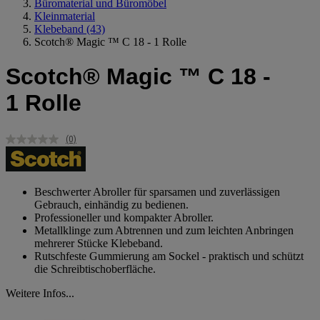
Büromaterial und Büromöbel
Kleinmaterial
Klebeband
(43)
Scotch® Magic ™ C 18 - 1 Rolle
Scotch® Magic ™ C 18 -
1 Rolle
(0)
Kein
Beurteilungswert.
Link
auf
derselben
Beschwerter Abroller für sparsamen und zuverlässigen
Seite.
Gebrauch, einhändig zu bedienen.
Professioneller und kompakter Abroller.
Metallklinge zum Abtrennen und zum leichten Anbringen
mehrerer Stücke Klebeband.
Rutschfeste Gummierung am Sockel - praktisch und schützt
die Schreibtischoberfläche.
Weitere Infos...