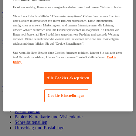
Wand-Display
Es ist uns wichtig, Ihnen einen massgeschneiderten Besuch auf unserer Website zu bieten!
Beschilderung
Zur gesamten Produktgruppe
Wenn Sie auf die Schaltfläche "Alle cookies akzeptieren" klicken, kann unsere Plattform
über Cookies Informationen mit Ihrem Browser austauschen. Diese Informationen
Halter für Türschild und Hinweisschild
ermöglichen es unserem Marketingteam und unseren Internetpartnern, die Leistung
unserer Website zu messen und Ihre Einkaufspräferenzen zu analysieren. So können wir
Hinweisschild auf Befestigungspaltte
Ihnen noch besser auf Ihre Bedürfnisse zugeschnittene Produkte und passende Werbung
anbieten. Wenn Sie mehr über die Zwecke und Präferenzen der einzelnen Cookie-Typen
Bodenmatten für Büro- und Gemeinschaftsräume
erfahren möchten, klicken Sie auf "Cookie-Einstellungen".
Zur gesamten Produktgruppe
Und wenn Sie Ihren Besuch ohne Cookies fortsetzen möchten, können Sie das auch gerne
Anti-Ermüdungsmatte für Büroräume
tun! Um mehr zu erfahren, können Sie auch unsere Cookie-Richtlinie lesen.
Cookie
policy.
Bodenschutzmatte
Gittermatte für Gemeinschaftsräume
Matte für Eingangsbereich
Alle Cookies akzeptieren
Büromaterial und Büromöbel
Zur gesamten Produktgruppe
Cookie-Einstellungen
Heft, Block und Post-it®
Kalender und Schreibunterlage
Kleinmaterial
Papier, Karteikarte und Visitenkarte
Schreibutensilien
Umschlag und Postablage