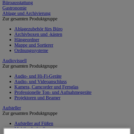
Büroausstattung
Gastronomie
Ablage und Archivierung
Zur gesamten Produktgruppe
Ablagezubehör fürs Büro
Archivboxen und -kästen
Hängeordner
Mappe und Sortierer
Ordnungssysteme
Audiovisuell
Zur gesamten Produktgruppe
Audio- und Hi-Fi-Geräte
Audio- und Videoanschluss
Kamera, Camcorder und Fernglas
Professionelle Ton- und Aufnahmegeräte
Projektoren und Beamer
Aufsteller
Zur gesamten Produktgruppe
Aufsteller auf Füßen
Mobiler Aufsteller