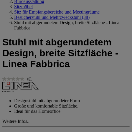
Büroausstattung
Sitzmöbel
Sitz für Empfangsbereiche und Meetingräume
Besucherstuhl und Mehrzweckstuhl
(38)
Stuhl mit abgerundetem Design, breite Sitzfläche - Linea
Fabbrica
Stuhl mit abgerundetem
Design, breite Sitzfläche -
Linea Fabbrica
(0)
Kein
Beurteilungswert.
Link
auf
derselben
Designstuhl mit abgerundeter Form.
Seite.
Große und komfortable Sitzfläche.
Ideal für das Homeoffice
Weitere Infos...