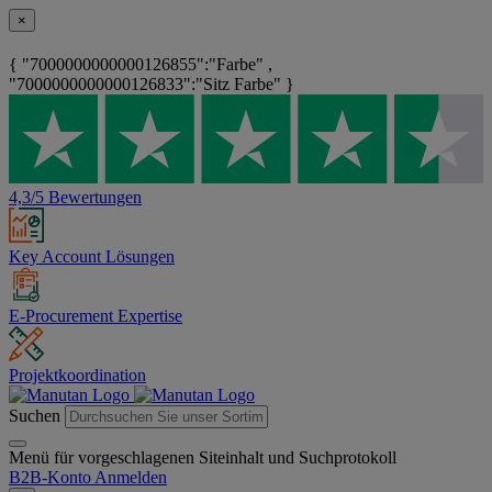
×
{ "7000000000000126855":"Farbe" ,
"7000000000000126833":"Sitz Farbe" }
4,3/5 Bewertungen
Key Account Lösungen
E-Procurement Expertise
Projektkoordination
Suchen
Menü für vorgeschlagenen Siteinhalt und Suchprotokoll
B2B-Konto
Anmelden