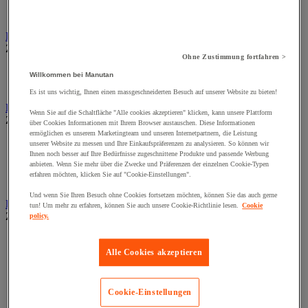
Tischaufsteller
Wand-Display
Beschilderung
Zur gesamten Produktgruppe
Ohne Zustimmung fortfahren >
Halter für Türschild und Hinweisschild
Willkommen bei Manutan
Hinweisschild auf Befestigungspaltte
Es ist uns wichtig, Ihnen einen massgeschneiderten Besuch auf unserer Website zu bieten!
Bodenmatten für Büro- und Gemeinschaftsräume
Wenn Sie auf die Schaltfläche "Alle cookies akzeptieren" klicken, kann unsere Plattform
Zur gesamten Produktgruppe
über Cookies Informationen mit Ihrem Browser austauschen. Diese Informationen
ermöglichen es unserem Marketingteam und unseren Internetpartnern, die Leistung
Anti-Ermüdungsmatte für Büroräume
unserer Website zu messen und Ihre Einkaufspräferenzen zu analysieren. So können wir
Bodenschutzmatte
Ihnen noch besser auf Ihre Bedürfnisse zugeschnittene Produkte und passende Werbung
anbieten. Wenn Sie mehr über die Zwecke und Präferenzen der einzelnen Cookie-Typen
Gittermatte für Gemeinschaftsräume
erfahren möchten, klicken Sie auf "Cookie-Einstellungen".
Matte für Eingangsbereich
Und wenn Sie Ihren Besuch ohne Cookies fortsetzen möchten, können Sie das auch gerne
Büromaterial und Büromöbel
tun! Um mehr zu erfahren, können Sie auch unsere Cookie-Richtlinie lesen.
Cookie
Zur gesamten Produktgruppe
policy.
Heft, Block und Post-it®
Kalender und Schreibunterlage
Alle Cookies akzeptieren
Kleinmaterial
Papier, Karteikarte und Visitenkarte
Schreibutensilien
Cookie-Einstellungen
Umschlag und Postablage