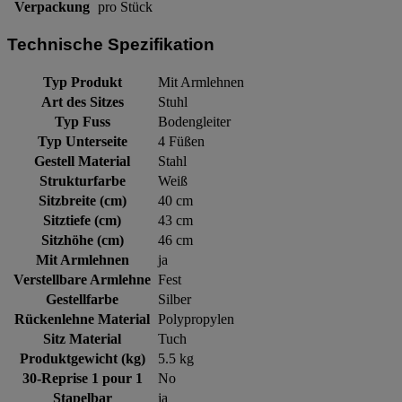
Verpackung
pro Stück
Technische Spezifikation
Typ Produkt
Mit Armlehnen
Art des Sitzes
Stuhl
Typ Fuss
Bodengleiter
Typ Unterseite
4 Füßen
Gestell Material
Stahl
Strukturfarbe
Weiß
Sitzbreite (cm)
40 cm
Sitztiefe (cm)
43 cm
Sitzhöhe (cm)
46 cm
Mit Armlehnen
ja
Verstellbare Armlehne
Fest
Gestellfarbe
Silber
Rückenlehne Material
Polypropylen
Sitz Material
Tuch
Produktgewicht (kg)
5.5 kg
30-Reprise 1 pour 1
No
Stapelbar
ja