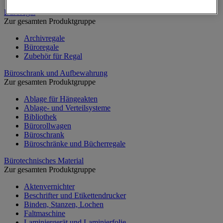
Büroregal
Zur gesamten Produktgruppe
Archivregale
Büroregale
Zubehör für Regal
Büroschrank und Aufbewahrung
Zur gesamten Produktgruppe
Ablage für Hängeakten
Ablage- und Verteilsysteme
Bibliothek
Bürorollwagen
Büroschrank
Büroschränke und Bücherregale
Bürotechnisches Material
Zur gesamten Produktgruppe
Aktenvernichter
Beschrifter und Etikettendrucker
Binden, Stanzen, Lochen
Faltmaschine
Laminiergerät und Laminierfolie