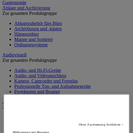
Gastronomie
Ablage und Archivierung
Zur gesamten Produktgruppe
Ablagezubehör fürs Büro
Archivboxen und -kästen
Hängeordner
Mappe und Sortierer
Ordnungssysteme
Audiovisuell
Zur gesamten Produktgruppe
Audio- und Hi-Fi-Geräte
Audio- und Videoanschluss
Kamera, Camcorder und Fernglas
Professionelle Ton- und Aufnahmegeräte
Projektoren und Beamer
Aufsteller
Zur gesamten Produktgruppe
Aufsteller auf Füßen
Mobiler Aufsteller
Ohne Zustimmung fortfahren >
Tischaufsteller
Willkommen bei Manutan