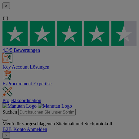
×
{ }
4,3/5 Bewertungen
Key Account Lösungen
E-Procurement Expertise
Projektkoordination
Suchen
Menü für vorgeschlagenen Siteinhalt und Suchprotokoll
B2B-Konto
Anmelden
×