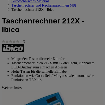
Bürotechnisches Material
Taschenrechner und Rechenmaschinen
(48)
Taschenrechner 212X - Ibico
Taschenrechner 212X -
Ibico
(0)
Kein
Beurteilungswert.
Link
auf
derselben
Mit großen Tasten für mehr Komfort
Seite.
Taschenrechner Ibico 212X mit 12-stelligem, kippbarem
LCD-Display zum einfachen Ablesen
Hohe Tasten für die schnelle Eingabe
Funktionen wie Cost / Sell / Margin sowie automatische
Funktionen TAX +/-
Weitere Infos...