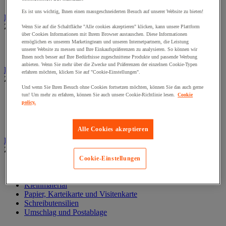
Wand-Display
Es ist uns wichtig, Ihnen einen massgeschneiderten Besuch auf unserer Website zu bieten!
Beschilderung
Zur gesamten Produktgruppe
Wenn Sie auf die Schaltfläche "Alle cookies akzeptieren" klicken, kann unsere Plattform
über Cookies Informationen mit Ihrem Browser austauschen. Diese Informationen
ermöglichen es unserem Marketingteam und unseren Internetpartnern, die Leistung
Halter für Türschild und Hinweisschild
unserer Website zu messen und Ihre Einkaufspräferenzen zu analysieren. So können wir
Hinweisschild auf Befestigungspaltte
Ihnen noch besser auf Ihre Bedürfnisse zugeschnittene Produkte und passende Werbung
anbieten. Wenn Sie mehr über die Zwecke und Präferenzen der einzelnen Cookie-Typen
Bodenmatten für Büro- und Gemeinschaftsräume
erfahren möchten, klicken Sie auf "Cookie-Einstellungen".
Zur gesamten Produktgruppe
Und wenn Sie Ihren Besuch ohne Cookies fortsetzen möchten, können Sie das auch gerne
Anti-Ermüdungsmatte für Büroräume
tun! Um mehr zu erfahren, können Sie auch unsere Cookie-Richtlinie lesen.
Cookie
policy.
Bodenschutzmatte
Gittermatte für Gemeinschaftsräume
Matte für Eingangsbereich
Alle Cookies akzeptieren
Büromaterial und Büromöbel
Zur gesamten Produktgruppe
Cookie-Einstellungen
Heft, Block und Post-it®
Kalender und Schreibunterlage
Kleinmaterial
Papier, Karteikarte und Visitenkarte
Schreibutensilien
Umschlag und Postablage