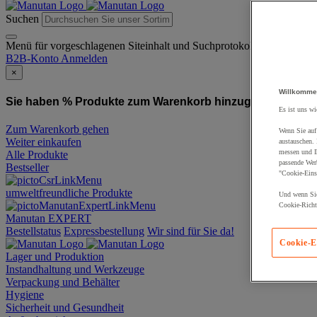
Suchen
Menü für vorgeschlagenen Siteinhalt und Suchprotokoll
B2B-Konto
Anmelden
×
Willkomme
Sie haben % Produkte zum Warenkorb hinzugefügt:
Produ
Es ist uns wi
Zum Warenkorb gehen
Wenn Sie auf 
Weiter einkaufen
austauschen.
messen und Ih
Alle Produkte
passende Wer
Bestseller
"Cookie-Eins
umweltfreundliche Produkte
Und wenn Sie
Cookie-Richtl
Manutan EXPERT
Bestellstatus
Expressbestellung
Wir sind für Sie da!
Cookie-E
Lager und Produktion
Instandhaltung und Werkzeuge
Verpackung und Behälter
Hygiene
Sicherheit und Gesundheit