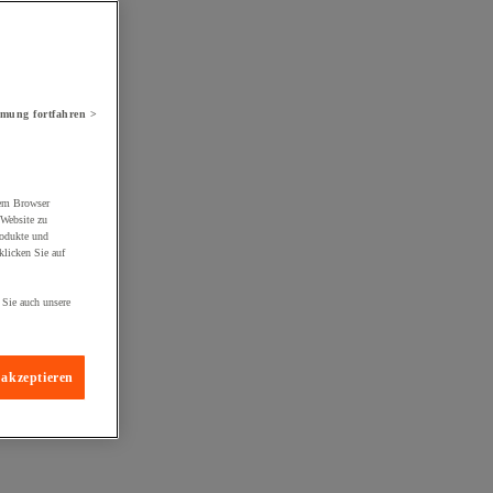
mung fortfahren >
rem Browser
 Website zu
rodukte und
licken Sie auf
 Sie auch unsere
 akzeptieren