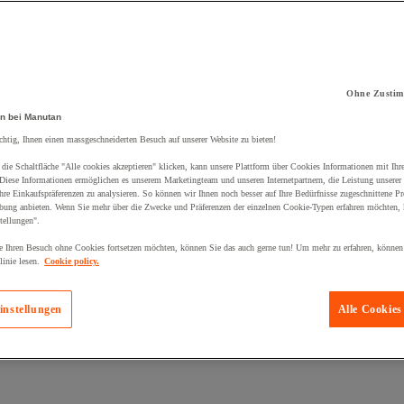
Ohne Zustim
n bei Manutan
kt zum Warenkorb hinzugefügt:
chtig, Ihnen einen massgeschneiderten Besuch auf unserer Website zu bieten!
die Schaltfläche "Alle cookies akzeptieren" klicken, kann unsere Plattform über Cookies Informationen mit Ih
 Diese Informationen ermöglichen es unserem Marketingteam und unseren Internetpartnern, die Leistung unserer
re Einkaufspräferenzen zu analysieren. So können wir Ihnen noch besser auf Ihre Bedürfnisse zugeschnittene P
bung anbieten. Wenn Sie mehr über die Zwecke und Präferenzen der einzelnen Cookie-Typen erfahren möchten, k
tellungen".
 Ihren Besuch ohne Cookies fortsetzen möchten, können Sie das auch gerne tun! Um mehr zu erfahren, können
inie lesen.
Cookie policy.
instellungen
Alle Cookies