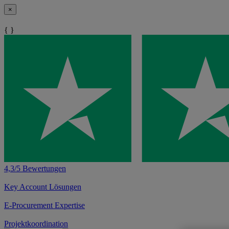
×
{ }
4,3/5 Bewertungen
Key Account Lösungen
E-Procurement Expertise
Projektkoordination