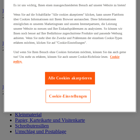
Wand-Display
Es ist uns wichtig, Ihnen einen massgeschneiderten Besuch auf unserer Website zu bieten!
Beschilderung
Wenn Sie auf die Schaltfläche "Alle cookies akzeptieren" klicken, kann unsere Plattform
Zur gesamten Produktgruppe
über Cookies Informationen mit Ihrem Browser austauschen. Diese Informationen
ermöglichen es unserem Marketingteam und unseren Internetpartnern, die Leistung
Halter für Türschild und Hinweisschild
unserer Website zu messen und Ihre Einkaufspräferenzen zu analysieren. So können wir
Hinweisschild auf Befestigungspaltte
Ihnen noch besser auf Ihre Bedürfnisse zugeschnittene Produkte und passende Werbung
anbieten. Wenn Sie mehr über die Zwecke und Präferenzen der einzelnen Cookie-Typen
Bodenmatten für Büro- und Gemeinschaftsräume
erfahren möchten, klicken Sie auf "Cookie-Einstellungen".
Zur gesamten Produktgruppe
Und wenn Sie Ihren Besuch ohne Cookies fortsetzen möchten, können Sie das auch gerne
tun! Um mehr zu erfahren, können Sie auch unsere Cookie-Richtlinie lesen.
Cookie
Anti-Ermüdungsmatte für Büroräume
policy.
Bodenschutzmatte
Gittermatte für Gemeinschaftsräume
Matte für Eingangsbereich
Alle Cookies akzeptieren
Büromaterial und Büromöbel
Zur gesamten Produktgruppe
Cookie-Einstellungen
Heft, Block und Post-it®
Kalender und Schreibunterlage
Kleinmaterial
Papier, Karteikarte und Visitenkarte
Schreibutensilien
Umschlag und Postablage