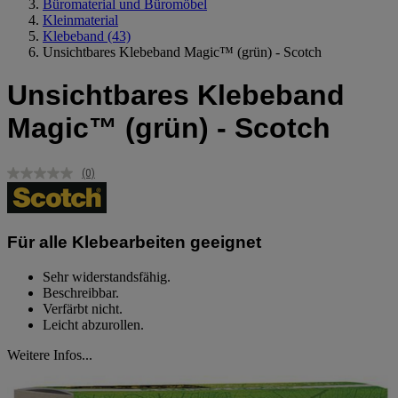
Büromaterial und Büromöbel
Kleinmaterial
Klebeband
(43)
Unsichtbares Klebeband Magic™ (grün) - Scotch
Unsichtbares Klebeband
Magic™ (grün) - Scotch
(0)
Kein
Beurteilungswert.
Link
auf
derselben
Für alle Klebearbeiten geeignet
Seite.
Sehr widerstandsfähig.
Beschreibbar.
Verfärbt nicht.
Leicht abzurollen.
Weitere Infos...