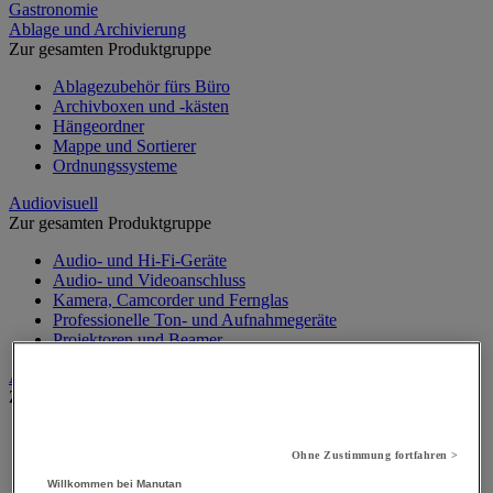
Gastronomie
Ablage und Archivierung
Zur gesamten Produktgruppe
Ablagezubehör fürs Büro
Archivboxen und -kästen
Hängeordner
Mappe und Sortierer
Ordnungssysteme
Audiovisuell
Zur gesamten Produktgruppe
Audio- und Hi-Fi-Geräte
Audio- und Videoanschluss
Kamera, Camcorder und Fernglas
Professionelle Ton- und Aufnahmegeräte
Projektoren und Beamer
Aufsteller
Zur gesamten Produktgruppe
Aufsteller auf Füßen
Mobiler Aufsteller
Ohne Zustimmung fortfahren >
Tischaufsteller
Willkommen bei Manutan