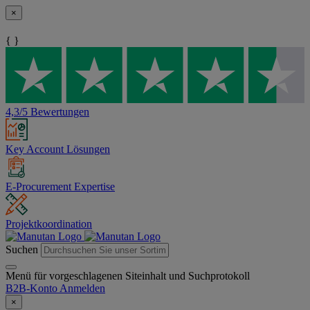
×
{ }
4,3/5 Bewertungen
Key Account Lösungen
E-Procurement Expertise
Projektkoordination
Suchen
Menü für vorgeschlagenen Siteinhalt und Suchprotokoll
B2B-Konto
Anmelden
×