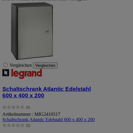
Vergleichen
Vergleichen
Schaltschrank Atlantic Edelstahl
600 x 400 x 200
(0)
0.0
Artikelnummer : MIG2410517
von
Schaltschrank Atlantic Edelstahl 600 x 400 x 200
5
Sternen.
(0)
0.0