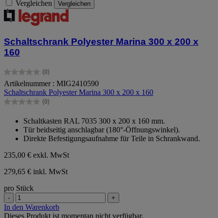
Vergleichen
Vergleichen
Schaltschrank Polyester Marina 300 x 200 x
160
(0)
0.0
Artikelnummer : MIG2410590
von
Schaltschrank Polyester Marina 300 x 200 x 160
5
Sternen.
(0)
0.0
von
Schaltkasten RAL 7035 300 x 200 x 160 mm.
5
Tür beidseitig anschlagbar (180°-Öffnungswinkel).
Sternen.
Direkte Befestigungsaufnahme für Teile in Schrankwand.
235,00 €
exkl. MwSt
279,65 € inkl. MwSt
pro Stück
-
+
In den Warenkorb
Dieses Produkt ist momentan nicht verfügbar.