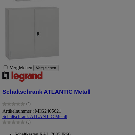
Vergleichen
Vergleichen
Schaltschrank ATLANTIC Metall
(0)
0.0
Artikelnummer : MIG2405621
von
Schaltschrank ATLANTIC Metall
5
Sternen.
(0)
0.0
von
Schaltkasten RAL 7035 IP66.