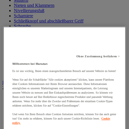
Muttern
Nieten und Klammern
Nivellierungsfuß
Scharniere
Schließknopf und abschließbarer Griff
Schraube
Schraubstange
Spitzen, Nägel und Heftklammern
Stifte und Dübel
Tür-, Fenster- und Möbelgriff
Türbänder und-Türangeln
Unterlegscheiben
Ohne Zustimmung fortfahren >
Verbindungsstück, Einlage, Feder und Gewindeeinsatz
Willkommen bei Manutan
Vibrationsschutz
Es ist uns wichtig, Ihnen einen massgeschneiderten Besuch auf unserer Website zu bieten!
Zubehör für Türen, Fenster und Tore
Wenn Sie auf die Schaltfläche "Alle cookies akzeptieren" klicken, kann unsere Plattform
Beleuchtung
über Cookies Informationen mit Ihrem Browser austauschen. Diese Informationen
Zur gesamten Produktgruppe
ermöglichen es unserem Marketingteam und unseren Internetpartnern, die Leistung
unserer Website zu messen und Ihre Einkaufspräferenzen zu analysieren. So können wir
Baustellenscheinwerfer
Ihnen noch besser auf Ihre Bedürfnisse zugeschnittene Produkte und passende Werbung
anbieten. Wenn Sie mehr über die Zwecke und Präferenzen der einzelnen Cookie-Typen
Handlampe
erfahren möchten, klicken Sie auf "Cookie-Einstellungen".
Innen- und Außenbeleuchtung
Leuchtmittel
Und wenn Sie Ihren Besuch ohne Cookies fortsetzen möchten, können Sie das auch gerne
Stirnlampe
tun! Um mehr zu erfahren, können Sie auch unsere Cookie-Richtlinie lesen.
Cookie
Taschenlampe
policy.
Werkstattlampe