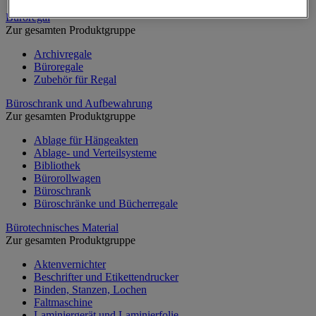
Büroregal
Zur gesamten Produktgruppe
Archivregale
Büroregale
Zubehör für Regal
Büroschrank und Aufbewahrung
Zur gesamten Produktgruppe
Ablage für Hängeakten
Ablage- und Verteilsysteme
Bibliothek
Bürorollwagen
Büroschrank
Büroschränke und Bücherregale
Bürotechnisches Material
Zur gesamten Produktgruppe
Aktenvernichter
Beschrifter und Etikettendrucker
Binden, Stanzen, Lochen
Faltmaschine
Laminiergerät und Laminierfolie