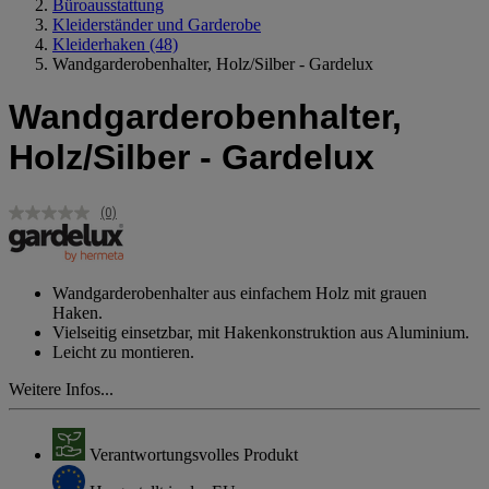
Büroausstattung
Kleiderständer und Garderobe
Kleiderhaken
(48)
Wandgarderobenhalter, Holz/Silber - Gardelux
Wandgarderobenhalter,
Holz/Silber - Gardelux
(0)
Kein
Beurteilungswert.
Link
auf
derselben
Wandgarderobenhalter aus einfachem Holz mit grauen
Seite.
Haken.
Vielseitig einsetzbar, mit Hakenkonstruktion aus Aluminium.
Leicht zu montieren.
Weitere Infos...
Verantwortungsvolles Produkt