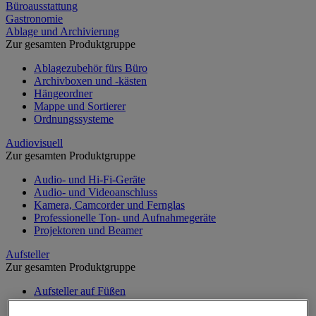
Büroausstattung
Gastronomie
Ablage und Archivierung
Zur gesamten Produktgruppe
Ablagezubehör fürs Büro
Archivboxen und -kästen
Hängeordner
Mappe und Sortierer
Ordnungssysteme
Audiovisuell
Zur gesamten Produktgruppe
Audio- und Hi-Fi-Geräte
Audio- und Videoanschluss
Kamera, Camcorder und Fernglas
Professionelle Ton- und Aufnahmegeräte
Projektoren und Beamer
Aufsteller
Zur gesamten Produktgruppe
Aufsteller auf Füßen
Mobiler Aufsteller