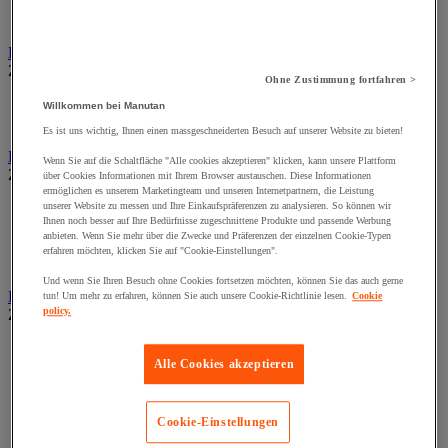
Tischaufsteller
Wand-Display
Beschilderung
Zur gesamten Produktgruppe
Ohne Zustimmung fortfahren >
Halter für Türschild und Hinweisschild
Willkommen bei Manutan
Hinweisschild auf Befestigungspaltte
Es ist uns wichtig, Ihnen einen massgeschneiderten Besuch auf unserer Website zu bieten!
Bodenmatten für Büro- und Gemeinschaftsräume
Wenn Sie auf die Schaltfläche "Alle cookies akzeptieren" klicken, kann unsere Plattform
Zur gesamten Produktgruppe
über Cookies Informationen mit Ihrem Browser austauschen. Diese Informationen
ermöglichen es unserem Marketingteam und unseren Internetpartnern, die Leistung
Anti-Ermüdungsmatte für Büroräume
unserer Website zu messen und Ihre Einkaufspräferenzen zu analysieren. So können wir
Ihnen noch besser auf Ihre Bedürfnisse zugeschnittene Produkte und passende Werbung
Bodenschutzmatte
anbieten. Wenn Sie mehr über die Zwecke und Präferenzen der einzelnen Cookie-Typen
Gittermatte für Gemeinschaftsräume
erfahren möchten, klicken Sie auf "Cookie-Einstellungen".
Matte für Eingangsbereich
Und wenn Sie Ihren Besuch ohne Cookies fortsetzen möchten, können Sie das auch gerne
Büromaterial und Büromöbel
tun! Um mehr zu erfahren, können Sie auch unsere Cookie-Richtlinie lesen.
Cookie
policy.
Zur gesamten Produktgruppe
Heft, Block und Post-it®
Alle Cookies akzeptieren
Kalender und Schreibunterlage
Kleinmaterial
Papier, Karteikarte und Visitenkarte
Schreibutensilien
Cookie-Einstellungen
Umschlag und Postablage