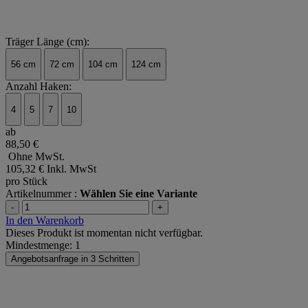
Träger Länge (cm):
56 cm
72 cm
104 cm
124 cm
Anzahl Haken:
4
5
7
10
ab
88,50 €
Ohne MwSt.
105,32 €
Inkl. MwSt
pro Stück
Artikelnummer :
Wählen Sie eine Variante
-
+
In den Warenkorb
Dieses Produkt ist momentan nicht verfügbar.
Mindestmenge: 1
Angebotsanfrage in 3 Schritten