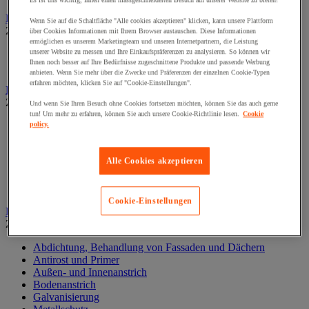
Es ist uns wichtig, Ihnen einen massgeschneiderten Besuch auf unserer Website zu bieten!
Elektrowerkzeug
Wenn Sie auf die Schaltfläche "Alle cookies akzeptieren" klicken, kann unsere Plattform
Zur gesamten Produktgruppe
über Cookies Informationen mit Ihrem Browser austauschen. Diese Informationen
ermöglichen es unserem Marketingteam und unseren Internetpartnern, die Leistung
unserer Website zu messen und Ihre Einkaufspräferenzen zu analysieren. So können wir
Elektrowerkzeug mit Kabel
Ihnen noch besser auf Ihre Bedürfnisse zugeschnittene Produkte und passende Werbung
Kabelloses Elektrowerkzeug
anbieten. Wenn Sie mehr über die Zwecke und Präferenzen der einzelnen Cookie-Typen
erfahren möchten, klicken Sie auf "Cookie-Einstellungen".
Kleben und Abdichten
Zur gesamten Produktgruppe
Und wenn Sie Ihren Besuch ohne Cookies fortsetzen möchten, können Sie das auch gerne
tun! Um mehr zu erfahren, können Sie auch unsere Cookie-Richtlinie lesen.
Cookie
Industrie- und Wartungskleber
policy.
Klebeband
Klebstoff und Dichtmasse zur Isolierung, Schalldämmung
Alle Cookies akzeptieren
und Abdichtung
Oberflächenbehandlung- und Reinigung
Zubehör zum Kleben und Abdichten
Cookie-Einstellungen
Lackieren und Beschichten
Zur gesamten Produktgruppe
Abdichtung, Behandlung von Fassaden und Dächern
Antirost und Primer
Außen- und Innenanstrich
Bodenanstrich
Galvanisierung