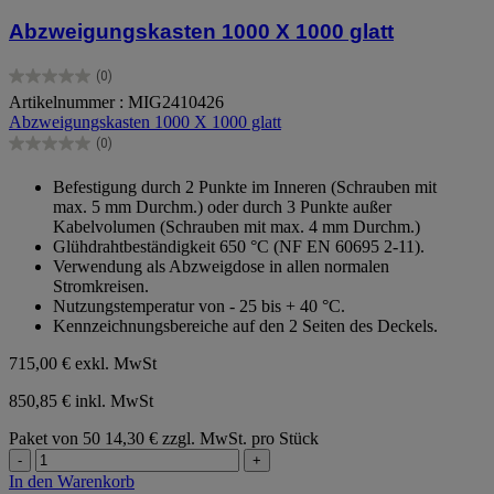
Abzweigungskasten 1000 X 1000 glatt
(0)
0.0
Artikelnummer : MIG2410426
von
Abzweigungskasten 1000 X 1000 glatt
5
Sternen.
(0)
0.0
von
Befestigung durch 2 Punkte im Inneren (Schrauben mit
5
max. 5 mm Durchm.) oder durch 3 Punkte außer
Sternen.
Kabelvolumen (Schrauben mit max. 4 mm Durchm.)
Glühdrahtbeständigkeit 650 °C (NF EN 60695 2-11).
Verwendung als Abzweigdose in allen normalen
Stromkreisen.
Nutzungstemperatur von - 25 bis + 40 °C.
Kennzeichnungsbereiche auf den 2 Seiten des Deckels.
715,00 €
exkl. MwSt
850,85 € inkl. MwSt
Paket von 50
14,30 € zzgl. MwSt. pro Stück
-
+
In den Warenkorb