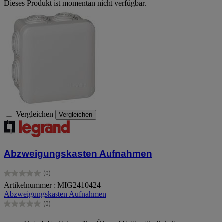
Dieses Produkt ist momentan nicht verfügbar.
Vergleichen
Vergleichen
Abzweigungskasten Aufnahmen
(0)
0.0
Artikelnummer : MIG2410424
von
Abzweigungskasten Aufnahmen
5
Sternen.
(0)
0.0
von