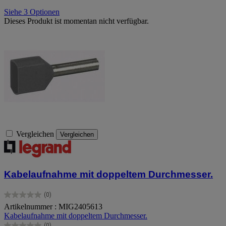
Siehe 3 Optionen
Dieses Produkt ist momentan nicht verfügbar.
Vergleichen
Vergleichen
Kabelaufnahme mit doppeltem Durchmesser.
(0)
0.0
Artikelnummer : MIG2405613
von
Kabelaufnahme mit doppeltem Durchmesser.
5
Sternen.
(0)