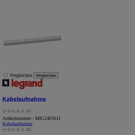
Vergleichen
Vergleichen
Kabelaufnahme
(0)
0.0
Artikelnummer : MIG2405611
von
Kabelaufnahme
5
Sternen.
(0)
0.0