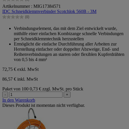
0.0
Artikelnummer : MIG17384571
von
IDC Schneidklemmverbinder Scotchlok 560B - 3M
5
Sternen.
(0)
0.0
von
Verbindungselement, das mit dem Ziel entwickelt wurde,
5
mithilfe einer einfachen Kombizange schnelle Verbindungen
Sternen.
per Schneidklemmtechnik herzustellen
Ermöglicht die einfache Durchführung aller Arbeiten zur
Herstellung einfacher oder doppelter Abzweige, End- und
Reihenverbindungen an starren oder flexiblen Kupferdrähten
von 0,5 bis 4 mm²
72,75 €
exkl. MwSt
86,57 € inkl. MwSt
Paket von 100
0,73 € zzgl. MwSt. pro Stück
-
+
In den Warenkorb
Dieses Produkt ist momentan nicht verfügbar.