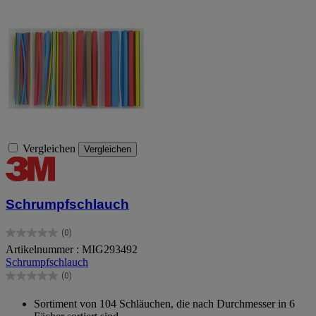
Vergleichen
Vergleichen
Schrumpfschlauch
(0)
0.0
Artikelnummer : MIG293492
von
Schrumpfschlauch
5
Sternen.
(0)
0.0
von
Sortiment von 104 Schläuchen, die nach Durchmesser in 6
5