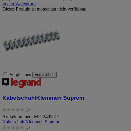
In den Warenkorb
Dieses Produkt ist momentan nicht verfügbar.
Vergleichen
Vergleichen
Kabelschuh/Klemmen Suprem
(0)
0.0
Artikelnummer : MIG2405617
von
Kabelschuh/Klemmen Suprem
5
Sternen.
(0)
0.0