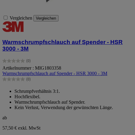
Vergleichen
Vergleichen
Warmschrumpfschlauch auf Spender - HSR
3000 - 3M
(0)
0.0
Artikelnummer : MIG1803358
von
Warmschrumpfschlauch auf Spender - HSR 3000 - 3M
5
Sternen.
(0)
0.0
von
Schrumpfverhältnis 3:1.
5
Hochflexibel.
Sternen.
Warmschrumpfschlauch auf Spender.
Kein Verlust, Verwendung der gewünschten Länge.
ab
57,50 €
exkl. MwSt