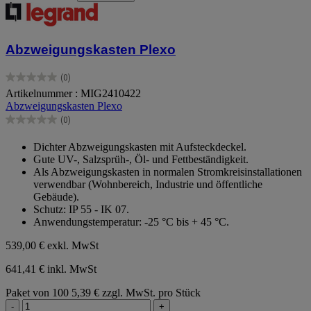
Abzweigungskasten Plexo
(0)
0.0
Artikelnummer : MIG2410422
von
Abzweigungskasten Plexo
5
Sternen.
(0)
0.0
von
Dichter Abzweigungskasten mit Aufsteckdeckel.
5
Gute UV-, Salzsprüh-, Öl- und Fettbeständigkeit.
Sternen.
Als Abzweigungskasten in normalen Stromkreisinstallationen
verwendbar (Wohnbereich, Industrie und öffentliche
Gebäude).
Schutz: IP 55 - IK 07.
Anwendungstemperatur: -25 °C bis + 45 °C.
539,00 €
exkl. MwSt
641,41 € inkl. MwSt
Paket von 100
5,39 € zzgl. MwSt. pro Stück
-
+