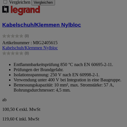
Vergleichen
Vergleichen
Kabelschuh/Klemmen Nylbloc
(0)
0.0
Artikelnummer : MIG2405615
von
Kabelschuh/Klemmen Nylbloc
5
Sternen.
(0)
0.0
von
Entflammbarkeitsprüfung 850 °C nach EN 60695-2-11.
5
Prüfungen der Brandgefahr.
Sternen.
Isolationsspannung: 250 V nach EN 60998-2-1.
Verwendung unter 400 V bei Integration in eine Baugruppe.
Bemessungskapazität: 10 mm², max. Stromstärke: 57 A,
Bohrungsdurchmesser: 4,5 mm.
ab
100,50 €
exkl. MwSt
119,60 € inkl. MwSt