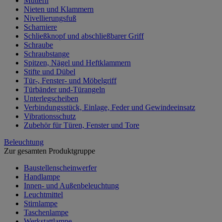
Muttern
Nieten und Klammern
Nivellierungsfuß
Scharniere
Schließknopf und abschließbarer Griff
Schraube
Schraubstange
Spitzen, Nägel und Heftklammern
Stifte und Dübel
Tür-, Fenster- und Möbelgriff
Türbänder und-Türangeln
Unterlegscheiben
Verbindungsstück, Einlage, Feder und Gewindeeinsatz
Vibrationsschutz
Zubehör für Türen, Fenster und Tore
Beleuchtung
Zur gesamten Produktgruppe
Baustellenscheinwerfer
Handlampe
Innen- und Außenbeleuchtung
Leuchtmittel
Stirnlampe
Taschenlampe
Werkstattlampe