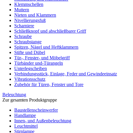
Klemmschellen
Muttern
Nieten und Klammern
Nivellierungsfuß
Scharniere
Schließknopf und abschließbarer Griff
Schraube
Schraubstange
Spitzen, Nägel und Heftklammern
Stifte und Dübel
Tür-, Fenster- und Möbelgriff
Türbänder und-Türangeln
Unterlegscheiben
Verbindungsstück, Einlage, Feder und Gewindeeinsatz
Vibrationsschutz
Zubehör für Türen, Fenster und Tore
Beleuchtung
Zur gesamten Produktgruppe
Baustellenscheinwerfer
Handlampe
Innen- und Außenbeleuchtung
Leuchtmittel
Stirnlampe