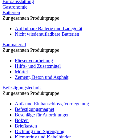
Büroausstattung
Gastronomie
Batterien
Zur gesamten Produktgruppe
Aufladbare Batterie und Ladegerät
Nicht wiederaufladbare Batterien
Baumaterial
Zur gesamten Produktgruppe
Fliesenverarbeitung
Hilfts- und Zusatzmittel
Mörtel
Zement, Beton und Asphalt
Befestigungstechnik
Zur gesamten Produktgruppe
Auf- und Einbauschloss, Verriegelung
Befestigungsmagnet
Beschläge für Anordnungen
Bolzen
Briefkasten
Dichtung und Sprengring
Klemmring und Kabelbinder