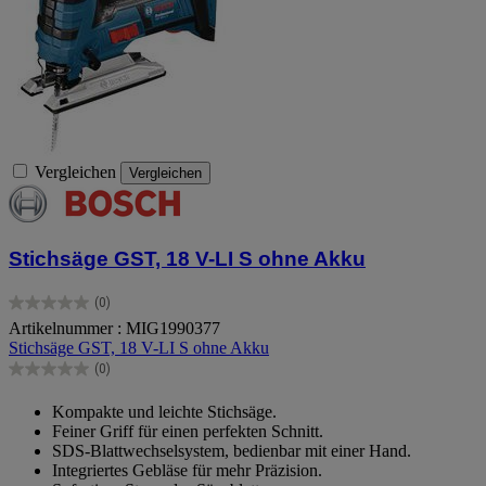
Vergleichen
Vergleichen
Stichsäge GST, 18 V-LI S ohne Akku
(0)
0.0
Artikelnummer : MIG1990377
von
Stichsäge GST, 18 V-LI S ohne Akku
5
Sternen.
(0)
0.0
von
Kompakte und leichte Stichsäge.
5
Feiner Griff für einen perfekten Schnitt.
Sternen.
SDS-Blattwechselsystem, bedienbar mit einer Hand.
Integriertes Gebläse für mehr Präzision.