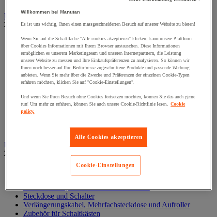
Willkommen bei Manutan
Druckluftwerkzeuge und Kompressoren
Zur gesamten Produktgruppe
Es ist uns wichtig, Ihnen einen massgeschneiderten Besuch auf unserer Website zu bieten!
Wenn Sie auf die Schaltfläche "Alle cookies akzeptieren" klicken, kann unsere Plattform
Druckluftdrehschlagschrauber und -bohrer
über Cookies Informationen mit Ihrem Browser austauschen. Diese Informationen
Drucklufthammer
ermöglichen es unserem Marketingteam und unseren Internetpartnern, die Leistung
Druckluftschleifer
unserer Website zu messen und Ihre Einkaufspräferenzen zu analysieren. So können wir
Druckluftschleifmaschine
Ihnen noch besser auf Ihre Bedürfnisse zugeschnittene Produkte und passende Werbung
Kompressor, Luftschlauch und Zubehör
anbieten. Wenn Sie mehr über die Zwecke und Präferenzen der einzelnen Cookie-Typen
erfahren möchten, klicken Sie auf "Cookie-Einstellungen".
Pneumatische Lackierpistole
Pneumatische Ratsche
Und wenn Sie Ihren Besuch ohne Cookies fortsetzen möchten, können Sie das auch gerne
Pneumatische Säge
tun! Um mehr zu erfahren, können Sie auch unsere Cookie-Richtlinie lesen.
Cookie
Pneumatisches Setzwerkzeug, Nieten
policy.
Pneumatisches Spezialwerkzeug
Zubehör für Druckluftarbeiten
Alle Cookies akzeptieren
Elektronik
Zur gesamten Produktgruppe
Cookie-Einstellungen
Baterien, Ladegerät und Kabel
Kabel, Kabelanschluss- und Verlegung
Schaltschrank, Schaltkasten und Zubehör
Steckdose und Schalter
Verlängerungskabel, Mehrfachsteckdose und Aufroller
Zubehör für Schaltkästen