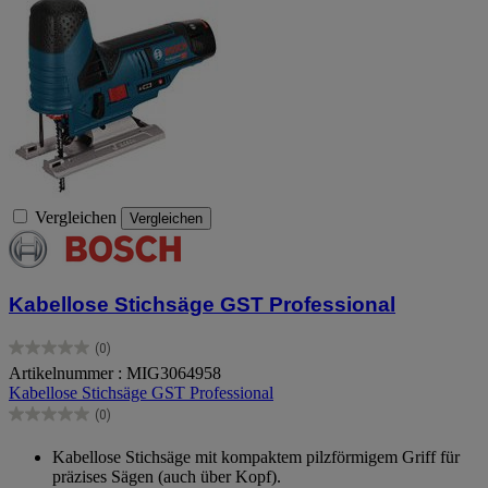
Vergleichen
Vergleichen
Kabellose Stichsäge GST Professional
(0)
0.0
Artikelnummer : MIG3064958
von
Kabellose Stichsäge GST Professional
5
Sternen.
(0)
0.0
von
Kabellose Stichsäge mit kompaktem pilzförmigem Griff für
5
präzises Sägen (auch über Kopf).
Sternen.