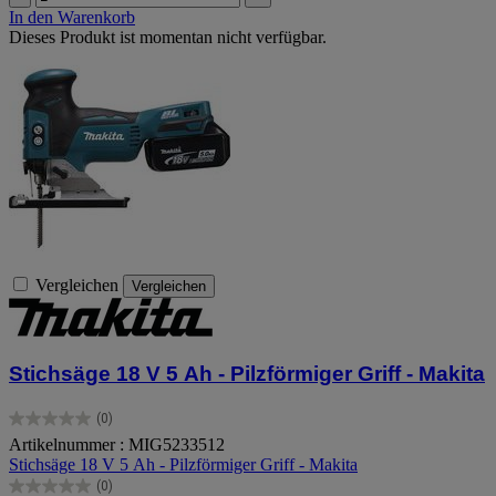
In den Warenkorb
Dieses Produkt ist momentan nicht verfügbar.
Vergleichen
Vergleichen
Stichsäge 18 V 5 Ah - Pilzförmiger Griff - Makita
(0)
0.0
Artikelnummer : MIG5233512
von
Stichsäge 18 V 5 Ah - Pilzförmiger Griff - Makita
5
Sternen.
(0)
0.0