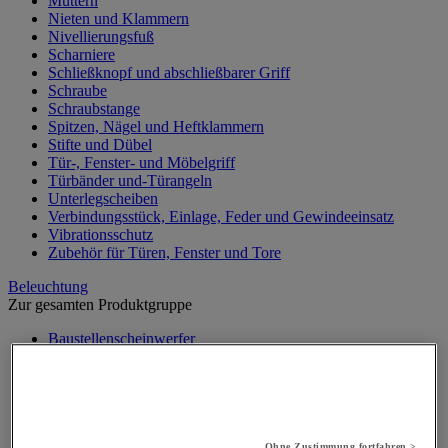
Muttern
Nieten und Klammern
Nivellierungsfuß
Scharniere
Schließknopf und abschließbarer Griff
Schraube
Schraubstange
Spitzen, Nägel und Heftklammern
Stifte und Dübel
Tür-, Fenster- und Möbelgriff
Türbänder und-Türangeln
Unterlegscheiben
Verbindungsstück, Einlage, Feder und Gewindeeinsatz
Vibrationsschutz
Zubehör für Türen, Fenster und Tore
Beleuchtung
Zur gesamten Produktgruppe
Baustellenscheinwerfer
Handlampe
Innen- und Außenbeleuchtung
Leuchtmittel
Stirnlampe
Taschenlampe
Werkstattlampe
Ohne Zustimmung fortfahren >