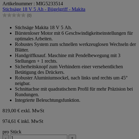
Artikelnummer : MIG5233514
von
Stichsäge 18 V 5 Ah - Bügelgriff - Makita
5
Sternen.
(0)
0.0
von
Stichsäge Makita 18 V 5 Ah.
5
Bürstenloser Motor mit 6 Geschwindigkeitseinstellungen für
Sternen.
optimales Arbeiten.
Robustes System zum schnellen werkzeuglosen Wechseln der
Blätter.
Handgriffknauf. Maschine mit Pendelbewegung mit 3
Stellungen + 1 rechts.
Sicherheitsknopf zum Verhindern einer versehentlichen
Betätigung des Drückers.
Robuster Aluminiumsockel, nach links und rechts um 45°
neigbar.
Schnittachse mit quadratischem Profil für mehr Präzision bei
Rundungen.
Integrierte Beleuchtungsfunktion.
819,00 €
exkl. MwSt
974,61 € inkl. MwSt
pro Stück
-
+