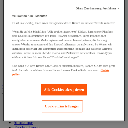
Klemmschellen
Muttern
Ohne Zustimmung fortfahren >
Nieten und Klammern
Nivellierungsfuß
Willkommen bei Manutan
Scharniere
Es ist uns wichtig, Ihnen einen massgeschneiderten Besuch auf unserer Website zu bieten!
Schließknopf und abschließbarer Griff
Schraube
Wenn Sie auf die Schaltfläche "Alle cookies akzeptieren" klicken, kann unsere Plattform
Schraubstange
über Cookies Informationen mit Ihrem Browser austauschen. Diese Informationen
ermöglichen es unserem Marketingteam und unseren Internetpartnern, die Leistung
Spitzen, Nägel und Heftklammern
unserer Website zu messen und Ihre Einkaufspräferenzen zu analysieren. So können wir
Stifte und Dübel
Ihnen noch besser auf Ihre Bedürfnisse zugeschnittene Produkte und passende Werbung
Tür-, Fenster- und Möbelgriff
anbieten. Wenn Sie mehr über die Zwecke und Präferenzen der einzelnen Cookie-Typen
Türbänder und-Türangeln
erfahren möchten, klicken Sie auf "Cookie-Einstellungen".
Unterlegscheiben
Und wenn Sie Ihren Besuch ohne Cookies fortsetzen möchten, können Sie das auch gerne
Verbindungsstück, Einlage, Feder und Gewindeeinsatz
tun! Um mehr zu erfahren, können Sie auch unsere Cookie-Richtlinie lesen.
Cookie
Vibrationsschutz
policy.
Zubehör für Türen, Fenster und Tore
Beleuchtung
Alle Cookies akzeptieren
Zur gesamten Produktgruppe
Baustellenscheinwerfer
Cookie-Einstellungen
Handlampe
Innen- und Außenbeleuchtung
Leuchtmittel
Stirnlampe
Taschenlampe