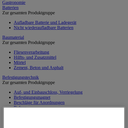
Gastronomie
Batterien
Zur gesamten Produktgruppe
Aufladbare Batterie und Ladegerät
Nicht wiederaufladbare Batterien
Baumaterial
Zur gesamten Produktgruppe
Fliesenverarbeitung
Hilfts- und Zusatzmittel
Mörtel
Zement, Beton und Asphalt
Befestigungstechnik
Zur gesamten Produktgruppe
Auf- und Einbauschloss, Verriegelung
Befestigungsmagnet
Beschläge für Anordnungen
Bolzen
Briefkasten
Dichtung und Sprengring
Klemmring und Kabelbinder