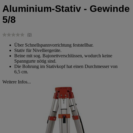
Aluminium-Stativ - Gewinde
5/8
(0)
Kein
Beurteilungswert.
Über Schnellspannvorrichtung feststellbar.
Link
Stativ für Nivelliergeräte.
auf
Beine mit sog. Bajonettverschlüssen, wodurch keine
derselben
Seite.
Spanngurte nötig sind.
Die Bohrung im Stativkopf hat einen Durchmesser von
6,5 cm.
Weitere Infos...