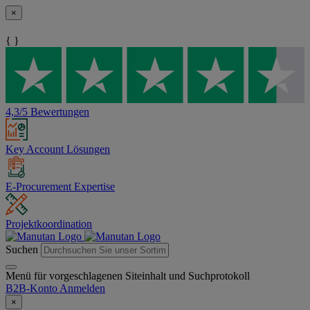
×
{ }
4,3/5 Bewertungen
Key Account Lösungen
E-Procurement Expertise
Projektkoordination
Suchen
Menü für vorgeschlagenen Siteinhalt und Suchprotokoll
B2B-Konto
Anmelden
×