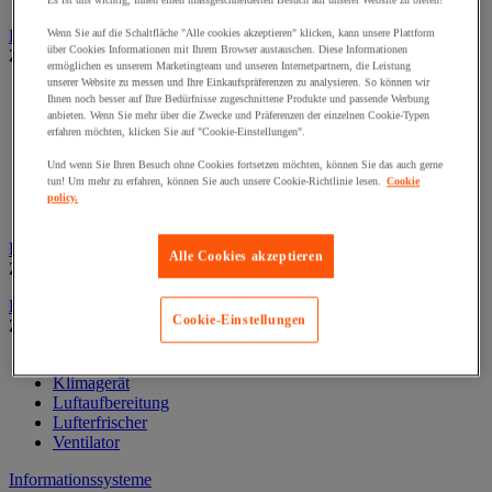
Es ist uns wichtig, Ihnen einen massgeschneiderten Besuch auf unserer Website zu bieten!
Dekoration und Information
Wenn Sie auf die Schaltfläche "Alle cookies akzeptieren" klicken, kann unsere Plattform
über Cookies Informationen mit Ihrem Browser austauschen. Diese Informationen
Zur gesamten Produktgruppe
ermöglichen es unserem Marketingteam und unseren Internetpartnern, die Leistung
unserer Website zu messen und Ihre Einkaufspräferenzen zu analysieren. So können wir
Ausstellungsvitrine
Ihnen noch besser auf Ihre Bedürfnisse zugeschnittene Produkte und passende Werbung
Festdekoration
anbieten. Wenn Sie mehr über die Zwecke und Präferenzen der einzelnen Cookie-Typen
Klebefolie für Fenster
erfahren möchten, klicken Sie auf "Cookie-Einstellungen".
Kunstpflanze fürs Büro
Und wenn Sie Ihren Besuch ohne Cookies fortsetzen möchten, können Sie das auch gerne
Landkarten
tun! Um mehr zu erfahren, können Sie auch unsere Cookie-Richtlinie lesen.
Cookie
Rahmen und Zubehör
policy.
Uhr
Fußstütze für Büro
Alle Cookies akzeptieren
Zur gesamten Produktgruppe
Heizung, Klima und Luftaufbereitung
Cookie-Einstellungen
Zur gesamten Produktgruppe
Heizung
Klimagerät
Luftaufbereitung
Lufterfrischer
Ventilator
Informationssysteme