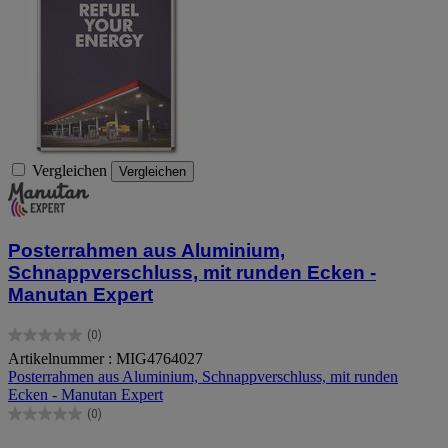
Vergleichen
Vergleichen
Posterrahmen aus Aluminium,
Schnappverschluss, mit runden Ecken -
Manutan Expert
(0)
0.0
Artikelnummer : MIG4764027
von
Posterrahmen aus Aluminium, Schnappverschluss, mit runden
5
Ecken - Manutan Expert
Sternen.
(0)
0.0
von