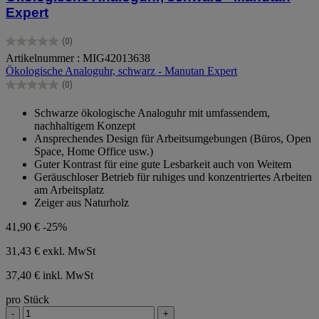
Expert
(0)
0.0
Artikelnummer : MIG42013638
von
Ökologische Analoguhr, schwarz - Manutan Expert
5
Sternen.
(0)
0.0
von
Schwarze ökologische Analoguhr mit umfassendem,
5
nachhaltigem Konzept
Sternen.
Ansprechendes Design für Arbeitsumgebungen (Büros, Open
Space, Home Office usw.)
Guter Kontrast für eine gute Lesbarkeit auch von Weitem
Geräuschloser Betrieb für ruhiges und konzentriertes Arbeiten
am Arbeitsplatz
Zeiger aus Naturholz
41,90 €
-25%
31,43 €
exkl. MwSt
37,40 € inkl. MwSt
pro Stück
-
+