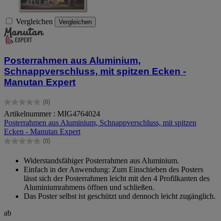
Vergleichen
Vergleichen
Posterrahmen aus Aluminium,
Schnappverschluss, mit spitzen Ecken -
Manutan Expert
(0)
0.0
Artikelnummer : MIG4764024
von
Posterrahmen aus Aluminium, Schnappverschluss, mit spitzen
5
Ecken - Manutan Expert
Sternen.
(0)
0.0
von
Widerstandsfähiger Posterrahmen aus Aluminium.
5
Einfach in der Anwendung: Zum Einschieben des Posters
Sternen.
lässt sich der Posterrahmen leicht mit den 4 Profilkanten des
Aluminiumrahmens öffnen und schließen.
Das Poster selbst ist geschützt und dennoch leicht zugänglich.
ab