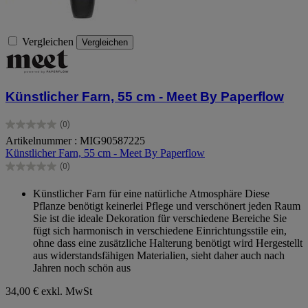
Vergleichen
Vergleichen
Künstlicher Farn, 55 cm - Meet By Paperflow
(0)
0.0
Artikelnummer : MIG90587225
von
Künstlicher Farn, 55 cm - Meet By Paperflow
5
Sternen.
(0)
0.0
von
Künstlicher Farn für eine natürliche Atmosphäre Diese
5
Pflanze benötigt keinerlei Pflege und verschönert jeden Raum
Sternen.
Sie ist die ideale Dekoration für verschiedene Bereiche Sie
fügt sich harmonisch in verschiedene Einrichtungsstile ein,
ohne dass eine zusätzliche Halterung benötigt wird Hergestellt
aus widerstandsfähigen Materialien, sieht daher auch nach
Jahren noch schön aus
34,00 €
exkl. MwSt