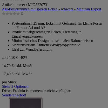
0.0
Artikelnummer : MIG8320731
von
Alu-Posterrahmen mit spitzen Ecken - schwarz - Manutan Expert
5
Sternen.
(0)
0.0
von
Posterrahmen 25 mm, Ecken mit Gehrung, für kleine Poster
5
im Format A4 und A3
Sternen.
Profile mit abgeschrägten Ecken, Lieferung in
Einzelverpackungen
Minimalistisches Design mit schmalen Rahmenleisten
Sichtfenster aus Antireflex-Polypropylenfolie
Ideal zur Wandbefestigung
ab
24,50 €
-40%
14,70 €
exkl. MwSt
17,49 € inkl. MwSt
pro Stück
Siehe 2 Optionen
Dieses Produkt ist momentan nicht verfügbar.
Sonderangebot!