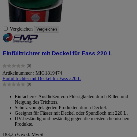
Vergleichen
Vergleichen
Einfülltrichter mit Deckel für Fass 220 L
(0)
0.0
Artikelnummer : MIG1819474
von
Einfülltrichter mit Deckel für Fass 220 L
5
Sternen.
(0)
0.0
von
Einfacheres Ausfließen von Flüssigkeiten durch Rillen und
5
Neigung des Trichters.
Sternen.
Schutz von gelagerten Produkten durch Deckel.
Geeignet für Fässer mit Deckel oder Spundloch mit 220 L.
UV-beständig und beständig gegen die meisten chemischen
Produkte.
183,25 €
exkl. MwSt