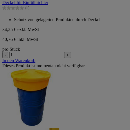
Deckel für Einfülltrichter
5
Sternen.
(0)
0.0
von
Schutz von gelagerten Produkten durch Deckel.
5
Sternen.
34,25 €
exkl. MwSt
40,76 € inkl. MwSt
pro Stück
-
+
In den Warenkorb
Dieses Produkt ist momentan nicht verfügbar.