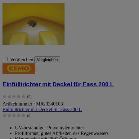
Vergleichen
Vergleichen
Einfülltrichter mit Deckel für Fass 200 L
(0)
0.0
Artikelnummer : MIG3340103
von
Einfülltrichter mit Deckel für Fass 200 L
5
Sternen.
(0)
0.0
von
UV-beständiger Polyethylentrichter
5
Profilformat: gutes Abfließen des Regenwassers
Sternen.
Klappdeckel mit 250°-Öffnung