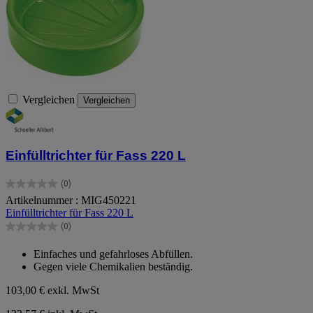
Vergleichen
Vergleichen
Einfülltrichter für Fass 220 L
(0)
0.0
Artikelnummer : MIG450221
von
Einfülltrichter für Fass 220 L
5
Sternen.
(0)
0.0
von
Einfaches und gefahrloses Abfüllen.
5
Gegen viele Chemikalien beständig.
Sternen.
103,00 €
exkl. MwSt