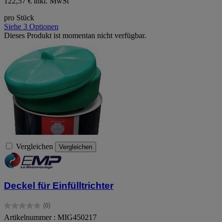
122,57 € inkl. MwSt
pro Stück
Siehe 3 Optionen
Dieses Produkt ist momentan nicht verfügbar.
Vergleichen
Vergleichen
Deckel für Einfülltrichter
(0)
0.0
Artikelnummer : MIG450217
von