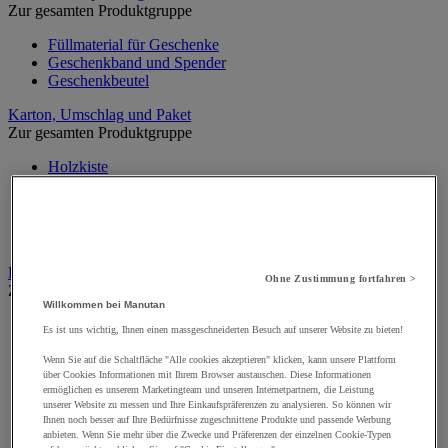
Zur gesamten Produktgruppe
Füllmaterial für Geschenke
Geschenkband und Spender
Geschenkbeutel
Karton, Umschlag und Paket
Zur gesamten Produktgruppe
Holzkiste
Palettenbox Karton
Pappkartons
Umschläge und Versandtasche
Versandbox und Rolle
Klebeband, Tacker und Klebstoff
Ohne Zustimmung fortfahren >
Zur gesamten Produktgruppe
Willkommen bei Manutan
Abroller und Set
Es ist uns wichtig, Ihnen einen massgeschneiderten Besuch auf unserer Website zu bieten!
Hefter und Zubehör
Klebepistole
Wenn Sie auf die Schaltfläche "Alle cookies akzeptieren" klicken, kann unsere Plattform
über Cookies Informationen mit Ihrem Browser austauschen. Diese Informationen
Personalisierbares Klebeband
ermöglichen es unserem Marketingteam und unseren Internetpartnern, die Leistung
Polypropylen-Klebeband
unserer Website zu messen und Ihre Einkaufspräferenzen zu analysieren. So können wir
PVC-Klebeband
Ihnen noch besser auf Ihre Bedürfnisse zugeschnittene Produkte und passende Werbung
Schnur
anbieten. Wenn Sie mehr über die Zwecke und Präferenzen der einzelnen Cookie-Typen