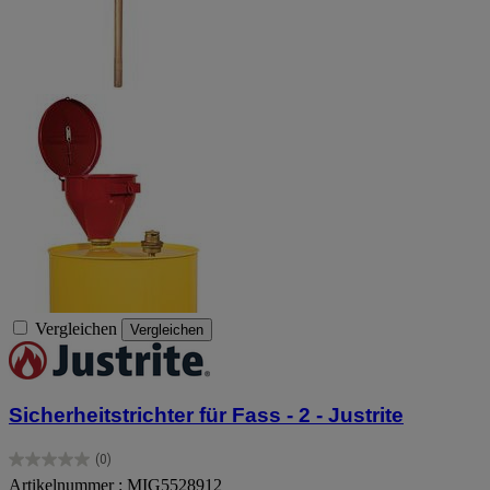
Vergleichen
Vergleichen
Sicherheitstrichter für Fass - 2 - Justrite
(0)
0.0
Artikelnummer : MIG5528912
von