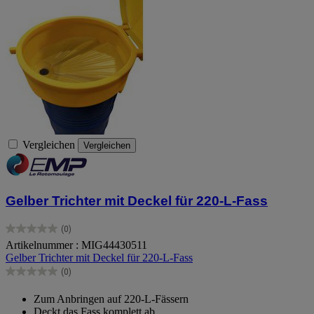
Vergleichen
Vergleichen
Gelber Trichter mit Deckel für 220-L-Fass
(0)
0.0
Artikelnummer : MIG44430511
von
Gelber Trichter mit Deckel für 220-L-Fass
5
Sternen.
(0)
0.0
von
Zum Anbringen auf 220-L-Fässern
5
Deckt das Fass komplett ab