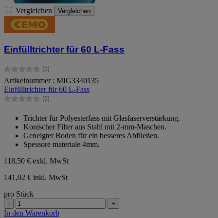
Vergleichen
Vergleichen
Einfülltrichter für 60 L-Fass
(0)
0.0
Artikelnummer : MIG3340135
von
Einfülltrichter für 60 L-Fass
5
Sternen.
(0)
0.0
von
Trichter für Polyesterfass mit Glasfaserverstärkung.
5
Konischer Filter aus Stahl mit 2-mm-Maschen.
Sternen.
Geneigter Boden für ein besseres Abfließen.
Spessore materiale 4mm.
118,50 €
exkl. MwSt
141,02 € inkl. MwSt
pro Stück
-
+
In den Warenkorb