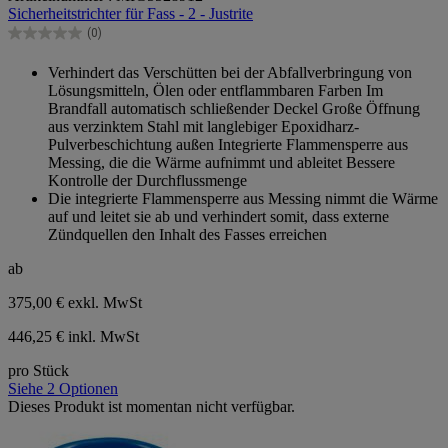
Sicherheitstrichter für Fass - 2 - Justrite
5
Sternen.
(0)
0.0
von
Verhindert das Verschütten bei der Abfallverbringung von
5
Lösungsmitteln, Ölen oder entflammbaren Farben Im
Sternen.
Brandfall automatisch schließender Deckel Große Öffnung
aus verzinktem Stahl mit langlebiger Epoxidharz-
Pulverbeschichtung außen Integrierte Flammensperre aus
Messing, die die Wärme aufnimmt und ableitet Bessere
Kontrolle der Durchflussmenge
Die integrierte Flammensperre aus Messing nimmt die Wärme
auf und leitet sie ab und verhindert somit, dass externe
Zündquellen den Inhalt des Fasses erreichen
ab
375,00 €
exkl. MwSt
446,25 € inkl. MwSt
pro Stück
Siehe 2 Optionen
Dieses Produkt ist momentan nicht verfügbar.