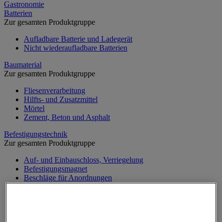
Gastronomie
Batterien
Zur gesamten Produktgruppe
Aufladbare Batterie und Ladegerät
Nicht wiederaufladbare Batterien
Baumaterial
Zur gesamten Produktgruppe
Fliesenverarbeitung
Hilfts- und Zusatzmittel
Mörtel
Zement, Beton und Asphalt
Befestigungstechnik
Zur gesamten Produktgruppe
Auf- und Einbauschloss, Verriegelung
Befestigungsmagnet
Beschläge für Anordnungen
Bolzen
Briefkasten
Dichtung und Sprengring
Klemmring und Kabelbinder