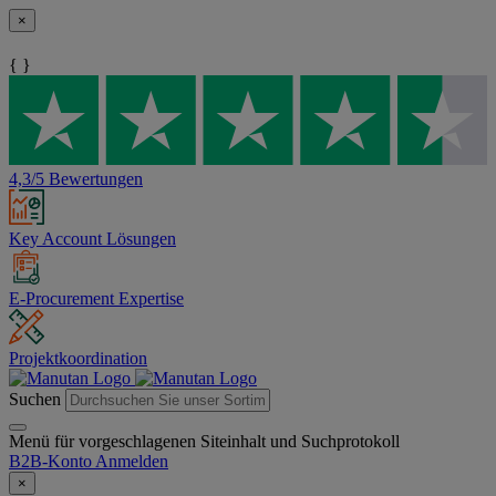
×
{ }
4,3/5 Bewertungen
Key Account Lösungen
E-Procurement Expertise
Projektkoordination
Suchen
Menü für vorgeschlagenen Siteinhalt und Suchprotokoll
B2B-Konto
Anmelden
×