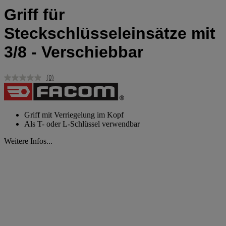
Griff für
Steckschlüsseleinsätze mit
3/8 - Verschiebbar
(0)
Kein
Beurteilungswert.
Link
auf
derselben
Griff mit Verriegelung im Kopf
Seite.
Als T- oder L-Schlüssel verwendbar
Weitere Infos...