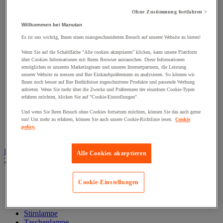
Klemmschellen
Muttern
Ohne Zustimmung fortfahren >
Nieten und Klammern
Willkommen bei Manutan
Nivellierungsfuß
Scharniere
Es ist uns wichtig, Ihnen einen massgeschneiderten Besuch auf unserer Website zu bieten!
Schließknopf und abschließbarer Griff
Wenn Sie auf die Schaltfläche "Alle cookies akzeptieren" klicken, kann unsere Plattform
Schraube
über Cookies Informationen mit Ihrem Browser austauschen. Diese Informationen
Schraubstange
ermöglichen es unserem Marketingteam und unseren Internetpartnern, die Leistung
Spitzen, Nägel und Heftklammern
unserer Website zu messen und Ihre Einkaufspräferenzen zu analysieren. So können wir
Stifte und Dübel
Ihnen noch besser auf Ihre Bedürfnisse zugeschnittene Produkte und passende Werbung
Tür-, Fenster- und Möbelgriff
anbieten. Wenn Sie mehr über die Zwecke und Präferenzen der einzelnen Cookie-Typen
erfahren möchten, klicken Sie auf "Cookie-Einstellungen".
Türbänder und-Türangeln
Unterlegscheiben
Und wenn Sie Ihren Besuch ohne Cookies fortsetzen möchten, können Sie das auch gerne
Verbindungsstück, Einlage, Feder und Gewindeeinsatz
tun! Um mehr zu erfahren, können Sie auch unsere Cookie-Richtlinie lesen.
Cookie
Vibrationsschutz
policy.
Zubehör für Türen, Fenster und Tore
Beleuchtung
Alle Cookies akzeptieren
Zur gesamten Produktgruppe
Baustellenscheinwerfer
Cookie-Einstellungen
Handlampe
Innen- und Außenbeleuchtung
Leuchtmittel
Stirnlampe
Taschenlampe