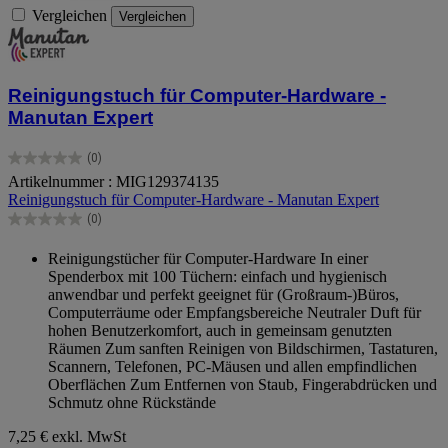
Vergleichen
Vergleichen
Reinigungstuch für Computer-Hardware -
Manutan Expert
(0)
0.0
Artikelnummer : MIG129374135
von
Reinigungstuch für Computer-Hardware - Manutan Expert
5
Sternen.
(0)
0.0
von
Reinigungstücher für Computer-Hardware In einer
5
Spenderbox mit 100 Tüchern: einfach und hygienisch
Sternen.
anwendbar und perfekt geeignet für (Großraum-)Büros,
Computerräume oder Empfangsbereiche Neutraler Duft für
hohen Benutzerkomfort, auch in gemeinsam genutzten
Räumen Zum sanften Reinigen von Bildschirmen, Tastaturen,
Scannern, Telefonen, PC-Mäusen und allen empfindlichen
Oberflächen Zum Entfernen von Staub, Fingerabdrücken und
Schmutz ohne Rückstände
7,25 €
exkl. MwSt