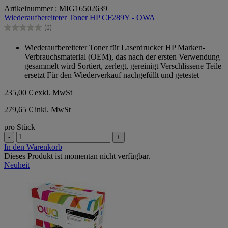
0.0
Artikelnummer : MIG16502639
von
Wiederaufbereiteter Toner HP CF289Y - OWA
5
Sternen.
(0)
0.0
von
Wiederaufbereiteter Toner für Laserdrucker HP Marken-
5
Verbrauchsmaterial (OEM), das nach der ersten Verwendung
Sternen.
gesammelt wird Sortiert, zerlegt, gereinigt Verschlissene Teile
ersetzt Für den Wiederverkauf nachgefüllt und getestet
235,00 €
exkl. MwSt
279,65 € inkl. MwSt
pro Stück
-
+
In den Warenkorb
Dieses Produkt ist momentan nicht verfügbar.
Neuheit