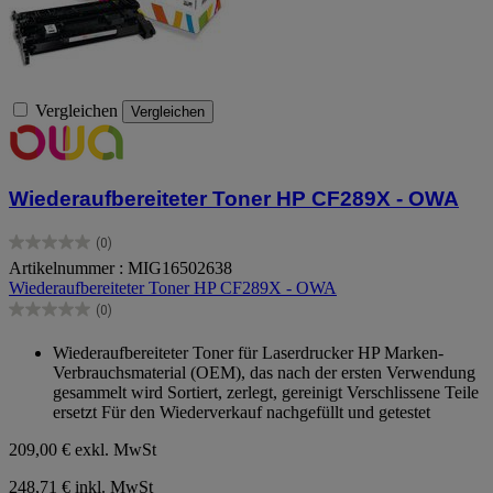
Vergleichen
Vergleichen
Wiederaufbereiteter Toner HP CF289X - OWA
(0)
0.0
Artikelnummer : MIG16502638
von
Wiederaufbereiteter Toner HP CF289X - OWA
5
Sternen.
(0)
0.0
von
Wiederaufbereiteter Toner für Laserdrucker HP Marken-
5
Verbrauchsmaterial (OEM), das nach der ersten Verwendung
Sternen.
gesammelt wird Sortiert, zerlegt, gereinigt Verschlissene Teile
ersetzt Für den Wiederverkauf nachgefüllt und getestet
209,00 €
exkl. MwSt
248,71 € inkl. MwSt