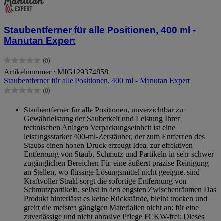
Staubentferner für alle Positionen, 400 ml -
Manutan Expert
(0)
0.0
Artikelnummer : MIG129374858
von
Staubentferner für alle Positionen, 400 ml - Manutan Expert
5
Sternen.
(0)
0.0
von
Staubentferner für alle Positionen, unverzichtbar zur
5
Gewährleistung der Sauberkeit und Leistung Ihrer
Sternen.
technischen Anlagen Verpackungseinheit ist eine
leistungsstarker 400-ml-Zerstäuber, der zum Entfernen des
Staubs einen hohen Druck erzeugt Ideal zur effektiven
Entfernung von Staub, Schmutz und Partikeln in sehr schwer
zugänglichen Bereichen Für eine äußerst präzise Reinigung
an Stellen, wo flüssige Lösungsmittel nicht geeignet sind
Kraftvoller Strahl sorgt die sofortige Entfernung von
Schmutzpartikeln, selbst in den engsten Zwischenräumen Das
Produkt hinterlässt es keine Rückstände, bleibt trocken und
greift die meisten gängigen Materialien nicht an: für eine
zuverlässige und nicht abrasive Pflege FCKW-frei: Dieses