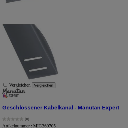
Vergleichen
Vergleichen
Geschlossener Kabelkanal - Manutan Expert
(0)
0.0
Artikelnummer : MIG369705
von