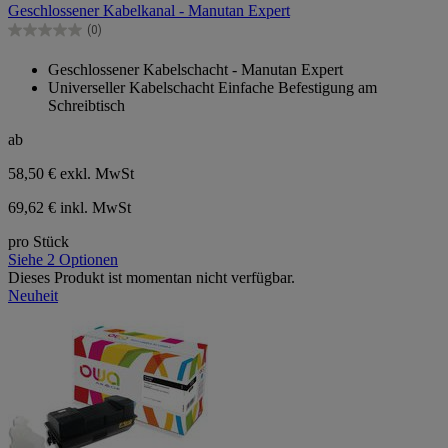
Geschlossener Kabelkanal - Manutan Expert
5
Sternen.
(0)
0.0
von
Geschlossener Kabelschacht - Manutan Expert
5
Universeller Kabelschacht Einfache Befestigung am
Sternen.
Schreibtisch
ab
58,50 €
exkl. MwSt
69,62 € inkl. MwSt
pro Stück
Siehe 2 Optionen
Dieses Produkt ist momentan nicht verfügbar.
Neuheit