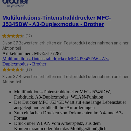
Multifunktions-Tintenstrahldrucker MFC-
J5345DW - A3-Duplexmodus - Brother
(37)
4.6
3 von 37 Bewertern erhielten ein Testprodukt oder nahmen an einer
von
Aktion teil
5
Artikelnummer : MIG53177287
Sternen.
Multifunktions-Tintenstrahldrucker MFC-J5345DW - A3-
37
Duplexmodus - Brother
Bewertungen
(37)
4.6
3 von 37 Bewertern erhielten ein Testprodukt oder nahmen an einer
von
Aktion teil
5
Sternen.
Multifunktions-Tintenstrahldrucker MFC-J5345DW,
37
Farbdruck, A3-Duplexmodus, WLAN-Funktion
Bewertungen
Der Drucker MFC-J5345DW ist auf eine lange Lebensdauer
ausgelegt und erfüllt all Ihre Anforderungen
Zum einfachen Drucken von Dokumenten im A4- und A3-
Format
Druck über WLAN vom Arbeitsplatz, aus dem
Konferenzraum oder über das Mobilgerät möglich