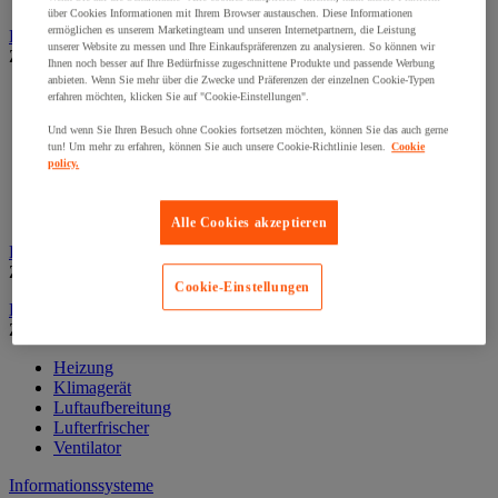
über Cookies Informationen mit Ihrem Browser austauschen. Diese Informationen
ermöglichen es unserem Marketingteam und unseren Internetpartnern, die Leistung
Dekoration und Information
unserer Website zu messen und Ihre Einkaufspräferenzen zu analysieren. So können wir
Zur gesamten Produktgruppe
Ihnen noch besser auf Ihre Bedürfnisse zugeschnittene Produkte und passende Werbung
anbieten. Wenn Sie mehr über die Zwecke und Präferenzen der einzelnen Cookie-Typen
Ausstellungsvitrine
erfahren möchten, klicken Sie auf "Cookie-Einstellungen".
Festdekoration
Und wenn Sie Ihren Besuch ohne Cookies fortsetzen möchten, können Sie das auch gerne
Klebefolie für Fenster
tun! Um mehr zu erfahren, können Sie auch unsere Cookie-Richtlinie lesen.
Cookie
Kunstpflanze fürs Büro
policy.
Landkarten
Rahmen und Zubehör
Uhr
Alle Cookies akzeptieren
Fußstütze für Büro
Zur gesamten Produktgruppe
Cookie-Einstellungen
Heizung, Klima und Luftaufbereitung
Zur gesamten Produktgruppe
Heizung
Klimagerät
Luftaufbereitung
Lufterfrischer
Ventilator
Informationssysteme