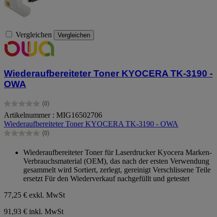
Vergleichen
Vergleichen
Wiederaufbereiteter Toner KYOCERA TK-3190 -
OWA
(0)
0.0
Artikelnummer : MIG16502706
von
Wiederaufbereiteter Toner KYOCERA TK-3190 - OWA
5
Sternen.
(0)
0.0
von
Wiederaufbereiteter Toner für Laserdrucker Kyocera Marken-
5
Verbrauchsmaterial (OEM), das nach der ersten Verwendung
Sternen.
gesammelt wird Sortiert, zerlegt, gereinigt Verschlissene Teile
ersetzt Für den Wiederverkauf nachgefüllt und getestet
77,25 €
exkl. MwSt
91,93 € inkl. MwSt