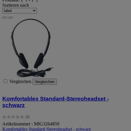
Sortieren nach
Vergleichen
Vergleichen
Komfortables Standard-Stereoheadset -
schwarz
(0)
0.0
Artikelnummer : MIG3264859
von
Komfortables Standard-Stereoheadset - schwarz
5