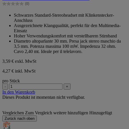
Sternen.
(0)
0.0
von
Schwarzes Standard-Stereoheadset mit Klinkenstecker-
5
Anschluss
Sternen.
Ausgezeichnete Klangqualität, perfekt für den Multimedia-
Einsatz
Hoher Verwendungskomfort mit verstellbarem Stirnband
Diametro altoparlante 30 mm. Presa jack stereo maschio da
3,5 mm. Potenza massima 100 mW. Impedenza 32 ohm.
Cavo 2,40 mt. Ideale per il telelavoro.
3,59 €
exkl. MwSt
4,27 € inkl. MwSt
pro Stück
-
+
In den Warenkorb
Dieses Produkt ist momentan nicht verfügbar.
Vergleichen
Zum Vergleich weitere hinzufügen
Hinzugefügt
Zurück nach oben