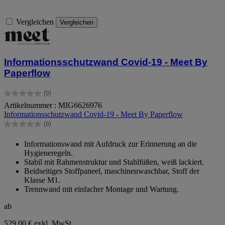
Vergleichen
Vergleichen
Informationsschutzwand Covid-19 - Meet By
Paperflow
(0)
0.0
Artikelnummer : MIG6626976
von
Informationsschutzwand Covid-19 - Meet By Paperflow
5
Sternen.
(0)
0.0
von
Informationswand mit Aufdruck zur Erinnerung an die
5
Hygieneregeln.
Sternen.
Stabil mit Rahmenstruktur und Stahlfüßen, weiß lackiert.
Beidseitiges Stoffpaneel, maschinenwaschbar, Stoff der
Klasse M1.
Trennwand mit einfacher Montage und Wartung.
ab
529,00 €
exkl. MwSt