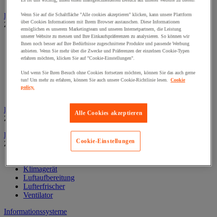
Es ist uns wichtig, Ihnen einen massgeschneiderten Besuch auf unserer Website zu bieten!
Dekoration und Information
Wenn Sie auf die Schaltfläche "Alle cookies akzeptieren" klicken, kann unsere Plattform
über Cookies Informationen mit Ihrem Browser austauschen. Diese Informationen
Zur gesamten Produktgruppe
ermöglichen es unserem Marketingteam und unseren Internetpartnern, die Leistung
unserer Website zu messen und Ihre Einkaufspräferenzen zu analysieren. So können wir
Ausstellungsvitrine
Ihnen noch besser auf Ihre Bedürfnisse zugeschnittene Produkte und passende Werbung
Festdekoration
anbieten. Wenn Sie mehr über die Zwecke und Präferenzen der einzelnen Cookie-Typen
Klebefolie für Fenster
erfahren möchten, klicken Sie auf "Cookie-Einstellungen".
Kunstpflanze fürs Büro
Und wenn Sie Ihren Besuch ohne Cookies fortsetzen möchten, können Sie das auch gerne
Landkarten
tun! Um mehr zu erfahren, können Sie auch unsere Cookie-Richtlinie lesen.
Cookie
Rahmen und Zubehör
policy.
Uhr
Fußstütze für Büro
Alle Cookies akzeptieren
Zur gesamten Produktgruppe
Heizung, Klima und Luftaufbereitung
Cookie-Einstellungen
Zur gesamten Produktgruppe
Heizung
Klimagerät
Luftaufbereitung
Lufterfrischer
Ventilator
Informationssysteme