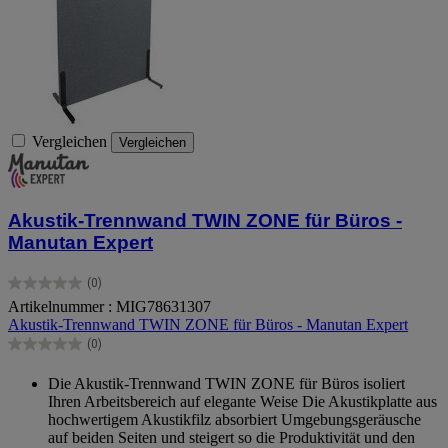
Vergleichen
Vergleichen
Akustik-Trennwand TWIN ZONE für Büros ‑
Manutan Expert
(0)
0.0
Artikelnummer : MIG78631307
von
Akustik-Trennwand TWIN ZONE für Büros ‑ Manutan Expert
5
Sternen.
(0)
0.0
von
Die Akustik-Trennwand TWIN ZONE für Büros isoliert
5
Ihren Arbeitsbereich auf elegante Weise Die Akustikplatte aus
Sternen.
hochwertigem Akustikfilz absorbiert Umgebungsgeräusche
auf beiden Seiten und steigert so die Produktivität und den