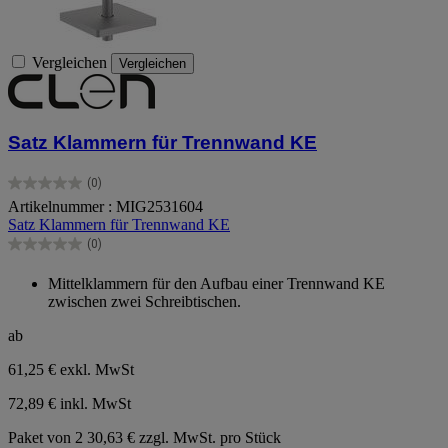
Vergleichen
Vergleichen
Satz Klammern für Trennwand KE
(0)
0.0
Artikelnummer : MIG2531604
von
Satz Klammern für Trennwand KE
5
Sternen.
(0)
0.0
von
Mittelklammern für den Aufbau einer Trennwand KE
5
zwischen zwei Schreibtischen.
Sternen.
ab
61,25 €
exkl. MwSt
72,89 € inkl. MwSt
Paket von 2
30,63 € zzgl. MwSt. pro Stück