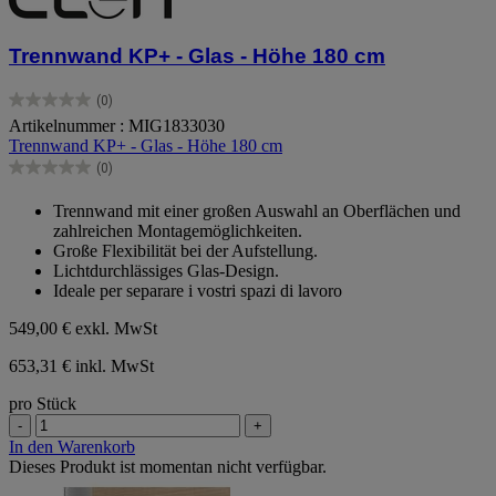
Trennwand KP+ - Glas - Höhe 180 cm
(0)
0.0
Artikelnummer : MIG1833030
von
Trennwand KP+ - Glas - Höhe 180 cm
5
Sternen.
(0)
0.0
von
Trennwand mit einer großen Auswahl an Oberflächen und
5
zahlreichen Montagemöglichkeiten.
Sternen.
Große Flexibilität bei der Aufstellung.
Lichtdurchlässiges Glas-Design.
Ideale per separare i vostri spazi di lavoro
549,00 €
exkl. MwSt
653,31 € inkl. MwSt
pro Stück
-
+
In den Warenkorb
Dieses Produkt ist momentan nicht verfügbar.