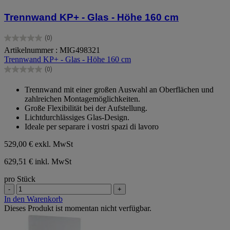
Trennwand KP+ - Glas - Höhe 160 cm
(0)
0.0
Artikelnummer : MIG498321
von
Trennwand KP+ - Glas - Höhe 160 cm
5
Sternen.
(0)
0.0
von
Trennwand mit einer großen Auswahl an Oberflächen und
5
zahlreichen Montagemöglichkeiten.
Sternen.
Große Flexibilität bei der Aufstellung.
Lichtdurchlässiges Glas-Design.
Ideale per separare i vostri spazi di lavoro
529,00 €
exkl. MwSt
629,51 € inkl. MwSt
pro Stück
-
+
In den Warenkorb
Dieses Produkt ist momentan nicht verfügbar.