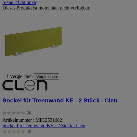
Siehe 2 Optionen
Dieses Produkt ist momentan nicht verfügbar.
Vergleichen
Vergleichen
Sockel für Trennwand KE - 2 Stück - Clen
(0)
0.0
Artikelnummer : MIG2531602
von
Sockel für Trennwand KE - 2 Stück - Clen
5
Sternen.
(0)
0.0