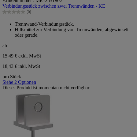
Artikelnummer : MIG2531802
von
Verbindungsstück zwischen zwei Trennwänden - KE
5
Sternen.
(0)
0.0
von
Trennwand-Verbindungsstück.
5
Hilfsmittel zur Verbindung von Trennwänden, abgewinkelt
Sternen.
oder gerade.
ab
15,49 €
exkl. MwSt
18,43 € inkl. MwSt
pro Stück
Siehe 2 Optionen
Dieses Produkt ist momentan nicht verfügbar.