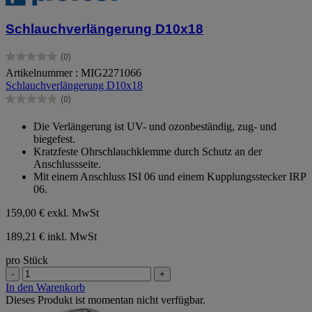
Schlauchverlängerung D10x18
(0)
0.0
Artikelnummer : MIG2271066
von
Schlauchverlängerung D10x18
5
Sternen.
(0)
0.0
von
Die Verlängerung ist UV- und ozonbeständig, zug- und
5
biegefest.
Sternen.
Kratzfeste Ohrschlauchklemme durch Schutz an der
Anschlussseite.
Mit einem Anschluss ISI 06 und einem Kupplungsstecker IRP
06.
159,00 €
exkl. MwSt
189,21 € inkl. MwSt
pro Stück
-
+
In den Warenkorb
Dieses Produkt ist momentan nicht verfügbar.