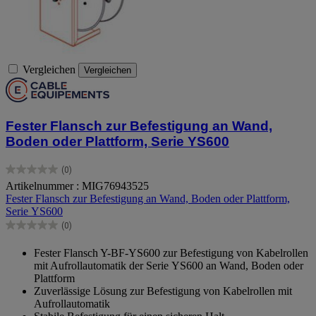
Vergleichen
Vergleichen
Fester Flansch zur Befestigung an Wand,
Boden oder Plattform, Serie YS600
(0)
0.0
Artikelnummer : MIG76943525
von
Fester Flansch zur Befestigung an Wand, Boden oder Plattform,
5
Serie YS600
Sternen.
(0)
0.0
von
Fester Flansch Y-BF-YS600 zur Befestigung von Kabelrollen
5
mit Aufrollautomatik der Serie YS600 an Wand, Boden oder
Sternen.
Plattform
Zuverlässige Lösung zur Befestigung von Kabelrollen mit
Aufrollautomatik