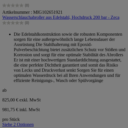
(0)
0.0
Artikelnummer : MIG102651921
von
Wasserschlauchabroller aus Edelstahl, Hochdruck 200 bar - Zeca
5
Sternen.
(0)
0.0
von
Die Edelstahlkonstruktion sowie die robusten Komponenten
5
sorgen für eine außergewöhnlich lange Lebensdauer der
Sternen.
Ausrüstung Die Stahlhalterung mit Epoxid-
Pulverbeschichtung bietet zusätzlichen Schutz vor Stößen und
Korrosion und sorgt für eine optimale Stabilität des Abrollers
Er ist mit einer hochwertigen Standarddichtung ausgestattet,
die eine perfekte Dichtheit garantiert und somit das Risiko
von Lecks und Druckverlust senkt Sorgen Sie für einen
optimalen Wasserdruck bei all Ihren Anwendungen und für
effiziente Reinigungs-, Wasch oder Spülvorgänge
ab
825,00 €
exkl. MwSt
981,75 € inkl. MwSt
pro Stück
Siehe 2 Optionen