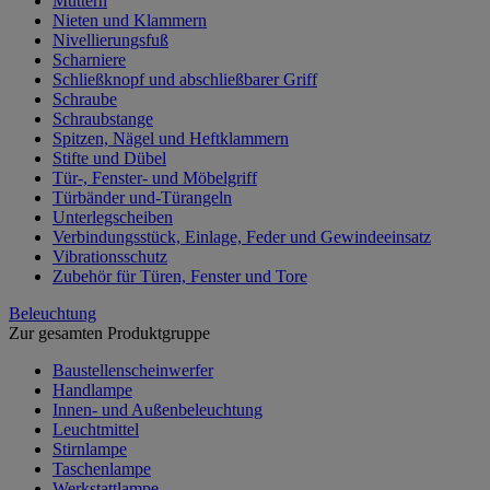
Muttern
Nieten und Klammern
Nivellierungsfuß
Scharniere
Schließknopf und abschließbarer Griff
Schraube
Schraubstange
Spitzen, Nägel und Heftklammern
Stifte und Dübel
Tür-, Fenster- und Möbelgriff
Türbänder und-Türangeln
Unterlegscheiben
Verbindungsstück, Einlage, Feder und Gewindeeinsatz
Vibrationsschutz
Zubehör für Türen, Fenster und Tore
Beleuchtung
Zur gesamten Produktgruppe
Baustellenscheinwerfer
Handlampe
Innen- und Außenbeleuchtung
Leuchtmittel
Stirnlampe
Taschenlampe
Werkstattlampe