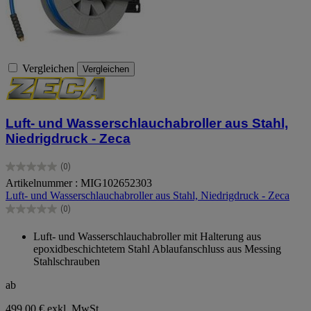
Vergleichen
Vergleichen
Luft- und Wasserschlauchabroller aus Stahl,
Niedrigdruck - Zeca
(0)
0.0
Artikelnummer : MIG102652303
von
Luft- und Wasserschlauchabroller aus Stahl, Niedrigdruck - Zeca
5
Sternen.
(0)
0.0
von
Luft- und Wasserschlauchabroller mit Halterung aus
5
epoxidbeschichtetem Stahl Ablaufanschluss aus Messing
Sternen.
Stahlschrauben
ab
499,00 €
exkl. MwSt