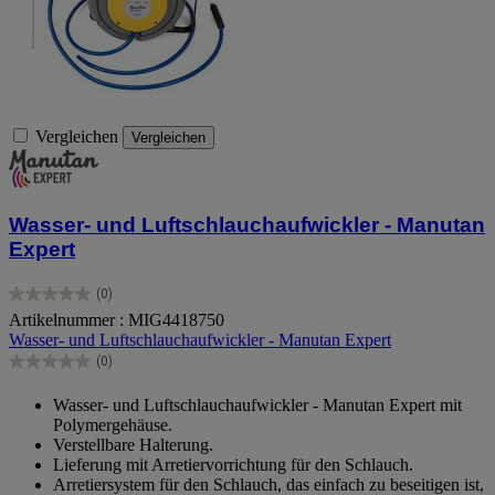
Vergleichen
Vergleichen
Wasser- und Luftschlauchaufwickler - Manutan
Expert
(0)
0.0
Artikelnummer : MIG4418750
von
Wasser- und Luftschlauchaufwickler - Manutan Expert
5
Sternen.
(0)
0.0
von
Wasser- und Luftschlauchaufwickler - Manutan Expert mit
5
Polymergehäuse.
Sternen.
Verstellbare Halterung.
Lieferung mit Arretiervorrichtung für den Schlauch.
Arretiersystem für den Schlauch, das einfach zu beseitigen ist,