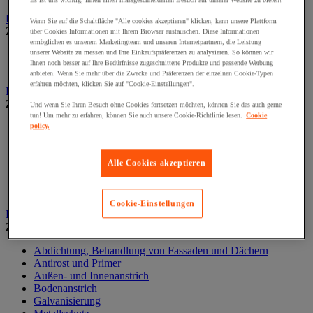
Es ist uns wichtig, Ihnen einen massgeschneiderten Besuch auf unserer Website zu bieten!
Elektrowerkzeug
Wenn Sie auf die Schaltfläche "Alle cookies akzeptieren" klicken, kann unsere Plattform
Zur gesamten Produktgruppe
über Cookies Informationen mit Ihrem Browser austauschen. Diese Informationen
ermöglichen es unserem Marketingteam und unseren Internetpartnern, die Leistung
unserer Website zu messen und Ihre Einkaufspräferenzen zu analysieren. So können wir
Elektrowerkzeug mit Kabel
Ihnen noch besser auf Ihre Bedürfnisse zugeschnittene Produkte und passende Werbung
Kabelloses Elektrowerkzeug
anbieten. Wenn Sie mehr über die Zwecke und Präferenzen der einzelnen Cookie-Typen
erfahren möchten, klicken Sie auf "Cookie-Einstellungen".
Kleben und Abdichten
Zur gesamten Produktgruppe
Und wenn Sie Ihren Besuch ohne Cookies fortsetzen möchten, können Sie das auch gerne
tun! Um mehr zu erfahren, können Sie auch unsere Cookie-Richtlinie lesen.
Cookie
Industrie- und Wartungskleber
policy.
Klebeband
Klebstoff und Dichtmasse zur Isolierung, Schalldämmung
Alle Cookies akzeptieren
und Abdichtung
Oberflächenbehandlung- und Reinigung
Zubehör zum Kleben und Abdichten
Cookie-Einstellungen
Lackieren und Beschichten
Zur gesamten Produktgruppe
Abdichtung, Behandlung von Fassaden und Dächern
Antirost und Primer
Außen- und Innenanstrich
Bodenanstrich
Galvanisierung