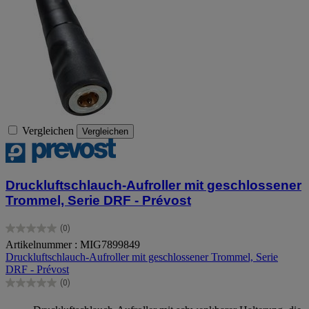
Vergleichen
Vergleichen
Druckluftschlauch-Aufroller mit geschlossener
Trommel, Serie DRF - Prévost
(0)
0.0
Artikelnummer : MIG7899849
von
Druckluftschlauch-Aufroller mit geschlossener Trommel, Serie
5
DRF - Prévost
Sternen.
(0)
0.0
von