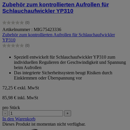
Zubehör zum kontrollierten Aufrollen für
Schlauchaufwickler YP310
(0)
0.0
Artikelnummer : MIG75423336
von
Zubehör zum kontrollierten Aufrollen für Schlauchaufwickler
5
YP310
Sternen.
(0)
0.0
von
Speziell entwickelt für Schlauchaufwickler YP310 zum
5
individuellen Regulieren der Geschwindigkeit und Spannung
Sternen.
beim Aufrollen
Das integrierte Sicherheitssystem beugt Risiken durch
Einklemmen oder Überspannung vor
72,25 €
exkl. MwSt
85,98 € inkl. MwSt
pro Stück
-
+
In den Warenkorb
Dieses Produkt ist momentan nicht verfügbar.