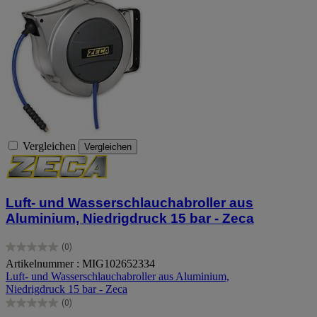
Vergleichen
Vergleichen
Luft- und Wasserschlauchabroller aus
Aluminium, Niedrigdruck 15 bar - Zeca
(0)
0.0
Artikelnummer : MIG102652334
von
Luft- und Wasserschlauchabroller aus Aluminium,
5
Niedrigdruck 15 bar - Zeca
Sternen.
(0)
0.0