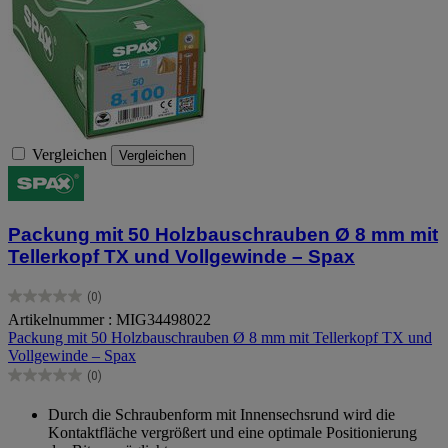
Vergleichen
Vergleichen
Packung mit 50 Holzbauschrauben Ø 8 mm mit
Tellerkopf TX und Vollgewinde – Spax
(0)
0.0
Artikelnummer : MIG34498022
von
Packung mit 50 Holzbauschrauben Ø 8 mm mit Tellerkopf TX und
5
Vollgewinde – Spax
Sternen.
(0)
0.0
von
Durch die Schraubenform mit Innensechsrund wird die
5
Kontaktfläche vergrößert und eine optimale Positionierung
Sternen.