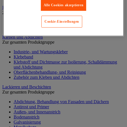
Alle Cookies akzeptieren
Elektrowerkzeug
Zur gesamten Produktgruppe
Cookie-Einstellungen
Elektrowerkzeug mit Kabel
Kabelloses Elektrowerkzeug
Kleben und Abdichten
Zur gesamten Produktgruppe
Industrie- und Wartungskleber
Klebeband
Klebstoff und Dichtmasse zur Isolierung, Schalldämmung
und Abdichtung
Oberflächenbehandlung- und Reinigung
Zubehör zum Kleben und Abdichten
Lackieren und Beschichten
Zur gesamten Produktgruppe
Abdichtung, Behandlung von Fassaden und Dächern
Antirost und Primer
Außen- und Innenanstrich
Bodenanstrich
Galvanisierung