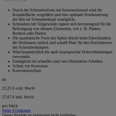
0.0
von
Durch die Schraubenform mit Innensechsrund wird die
5
Kontaktfläche vergrößert und eine optimale Positionierung
Sternen.
der Bits im Schraubenkopf ermöglicht.
Schrauben mit Teilgewinde eignen sich hervorragend für die
Befestigung von dünnen Elementen, wie z. B. Platten,
Brettern oder Dielen.
Die quadratische Form der Spitze drückt beim Einschrauben
die Holzfasern zurück und schafft Platz für den Durchmesser
des Schraubenkörpers.
Wird hauptsächlich für stark beanspruchte Holzverbindungen
verwendet.
Ermöglicht ein schnelles und viel effizienteres Arbeiten.
Schutz vor Korrosion.
Korrosionsschutz.
ab
23,25 €
exkl. MwSt
27,67 € inkl. MwSt
pro Stück
Siehe 6 Optionen
Dieses Produkt ist momentan nicht verfügbar.