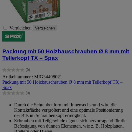
Vergleichen
Vergleichen
Packung mit 50 Holzbauschrauben Ø 8 mm mit
Tellerkopf TX – Spax
(0)
0.0
Artikelnummer : MIG34498021
von
Packung mit 50 Holzbauschrauben Ø 8 mm mit Tellerkopf TX –
5
Spax
Sternen.
(0)
0.0
von
Durch die Schraubenform mit Innensechsrund wird die
5
Kontaktfläche vergrößert und eine optimale Positionierung
Sternen.
der Bits im Schraubenkopf ermöglicht.
Schrauben mit Teilgewinde eignen sich hervorragend für die
Befestigung von dünnen Elementen, wie z. B. Holzplatten,
Brettern oder Dielen.