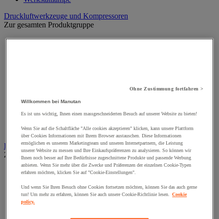
Druckluftwerkzeuge und Kompressoren
Zur gesamten Produktgruppe
Druckluftdrehschlagschrauber und -bohrer
Drucklufthammer
Druckluftschleifer
Druckluftschleifmaschine
Kompressor, Luftschlauch und Zubehör
Pneumatische Lackierpistole
Ohne Zustimmung fortfahren >
Pneumatische Ratsche
Pneumatische Säge
Willkommen bei Manutan
Pneumatisches Setzwerkzeug, Nieten
Es ist uns wichtig, Ihnen einen massgeschneiderten Besuch auf unserer Website zu bieten!
Pneumatisches Spezialwerkzeug
Zubehör für Druckluftarbeiten
Wenn Sie auf die Schaltfläche "Alle cookies akzeptieren" klicken, kann unsere Plattform
über Cookies Informationen mit Ihrem Browser austauschen. Diese Informationen
ermöglichen es unserem Marketingteam und unseren Internetpartnern, die Leistung
Elektronik
unserer Website zu messen und Ihre Einkaufspräferenzen zu analysieren. So können wir
Zur gesamten Produktgruppe
Ihnen noch besser auf Ihre Bedürfnisse zugeschnittene Produkte und passende Werbung
anbieten. Wenn Sie mehr über die Zwecke und Präferenzen der einzelnen Cookie-Typen
Baterien, Ladegerät und Kabel
erfahren möchten, klicken Sie auf "Cookie-Einstellungen".
Kabel, Kabelanschluss- und Verlegung
Und wenn Sie Ihren Besuch ohne Cookies fortsetzen möchten, können Sie das auch gerne
Schaltschrank, Schaltkasten und Zubehör
tun! Um mehr zu erfahren, können Sie auch unsere Cookie-Richtlinie lesen.
Cookie
Steckdose und Schalter
policy.
Verlängerungskabel, Mehrfachsteckdose und Aufroller
Zubehör für Schaltkästen