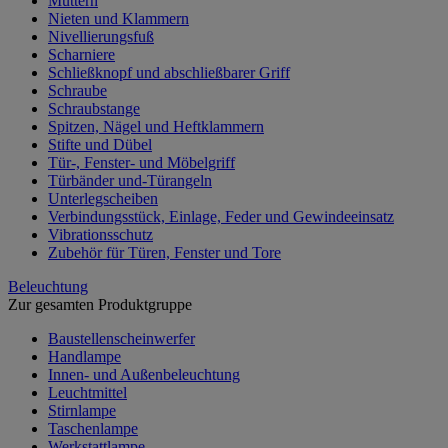
Muttern
Nieten und Klammern
Nivellierungsfuß
Scharniere
Schließknopf und abschließbarer Griff
Schraube
Schraubstange
Spitzen, Nägel und Heftklammern
Stifte und Dübel
Tür-, Fenster- und Möbelgriff
Türbänder und-Türangeln
Unterlegscheiben
Verbindungsstück, Einlage, Feder und Gewindeeinsatz
Vibrationsschutz
Zubehör für Türen, Fenster und Tore
Beleuchtung
Zur gesamten Produktgruppe
Baustellenscheinwerfer
Handlampe
Innen- und Außenbeleuchtung
Leuchtmittel
Stirnlampe
Taschenlampe
Werkstattlampe