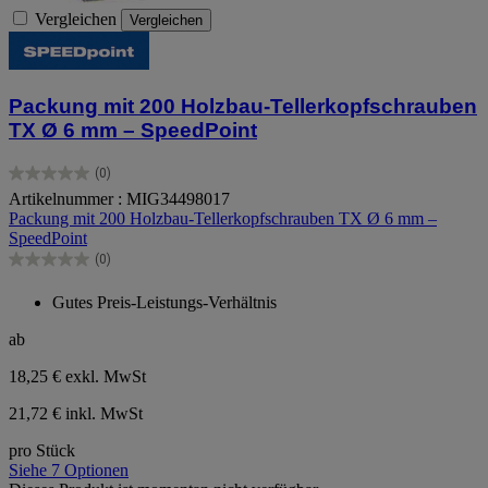
Vergleichen
Vergleichen
Packung mit 200 Holzbau-Tellerkopfschrauben
TX Ø 6 mm – SpeedPoint
(0)
0.0
Artikelnummer : MIG34498017
von
Packung mit 200 Holzbau-Tellerkopfschrauben TX Ø 6 mm –
5
SpeedPoint
Sternen.
(0)
0.0
von
Gutes Preis-Leistungs-Verhältnis
5
Sternen.
ab
18,25 €
exkl. MwSt
21,72 € inkl. MwSt
pro Stück
Siehe 7 Optionen