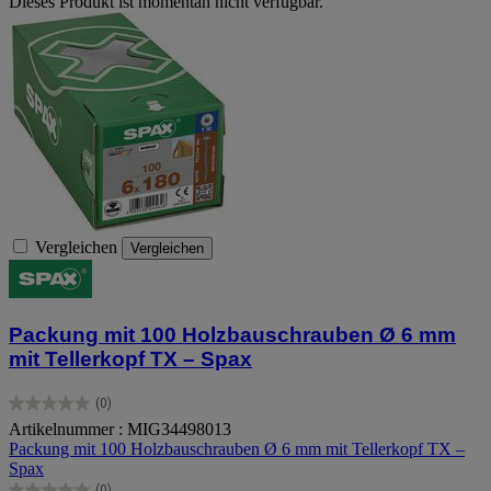
Dieses Produkt ist momentan nicht verfügbar.
Vergleichen
Vergleichen
Packung mit 100 Holzbauschrauben Ø 6 mm
mit Tellerkopf TX – Spax
(0)
0.0
Artikelnummer : MIG34498013
von
Packung mit 100 Holzbauschrauben Ø 6 mm mit Tellerkopf TX –
5
Spax
Sternen.
(0)