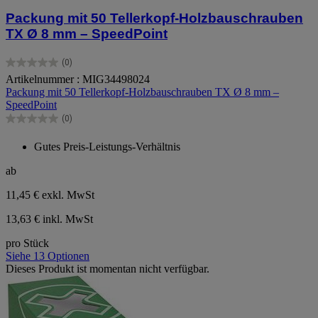
Packung mit 50 Tellerkopf-Holzbauschrauben
TX Ø 8 mm – SpeedPoint
(0)
0.0
Artikelnummer : MIG34498024
von
Packung mit 50 Tellerkopf-Holzbauschrauben TX Ø 8 mm –
5
SpeedPoint
Sternen.
(0)
0.0
von
Gutes Preis-Leistungs-Verhältnis
5
Sternen.
ab
11,45 €
exkl. MwSt
13,63 € inkl. MwSt
pro Stück
Siehe 13 Optionen
Dieses Produkt ist momentan nicht verfügbar.