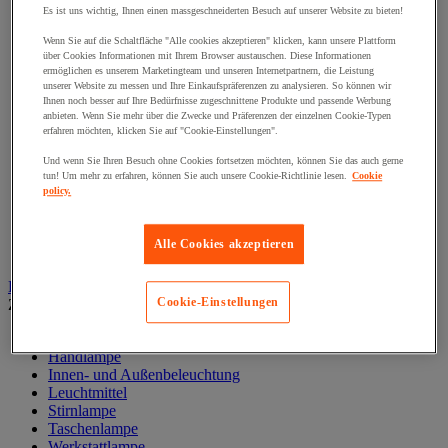
Muttern
Es ist uns wichtig, Ihnen einen massgeschneiderten Besuch auf unserer Website zu bieten!
Nieten und Klammern
Nivellierungsfuß
Wenn Sie auf die Schaltfläche "Alle cookies akzeptieren" klicken, kann unsere Plattform
Scharniere
über Cookies Informationen mit Ihrem Browser austauschen. Diese Informationen
Schließknopf und abschließbarer Griff
ermöglichen es unserem Marketingteam und unseren Internetpartnern, die Leistung
unserer Website zu messen und Ihre Einkaufspräferenzen zu analysieren. So können wir
Schraube
Ihnen noch besser auf Ihre Bedürfnisse zugeschnittene Produkte und passende Werbung
Schraubstange
anbieten. Wenn Sie mehr über die Zwecke und Präferenzen der einzelnen Cookie-Typen
Spitzen, Nägel und Heftklammern
erfahren möchten, klicken Sie auf "Cookie-Einstellungen".
Stifte und Dübel
Tür-, Fenster- und Möbelgriff
Und wenn Sie Ihren Besuch ohne Cookies fortsetzen möchten, können Sie das auch gerne
tun! Um mehr zu erfahren, können Sie auch unsere Cookie-Richtlinie lesen.
Cookie
Türbänder und-Türangeln
policy.
Unterlegscheiben
Verbindungsstück, Einlage, Feder und Gewindeeinsatz
Vibrationsschutz
Alle Cookies akzeptieren
Zubehör für Türen, Fenster und Tore
Beleuchtung
Cookie-Einstellungen
Zur gesamten Produktgruppe
Baustellenscheinwerfer
Handlampe
Innen- und Außenbeleuchtung
Leuchtmittel
Stirnlampe
Taschenlampe
Werkstattlampe