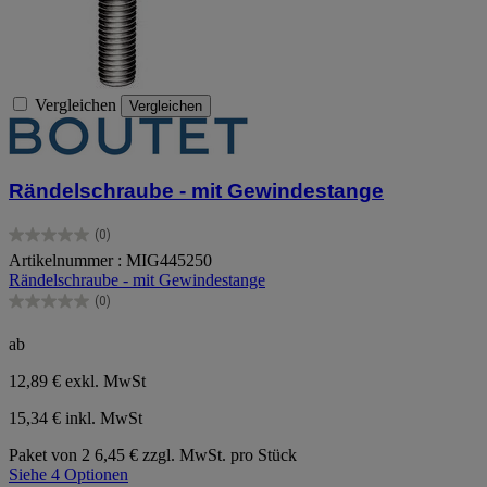
Vergleichen
Vergleichen
Rändelschraube - mit Gewindestange
(0)
0.0
Artikelnummer : MIG445250
von
Rändelschraube - mit Gewindestange
5
Sternen.
(0)
0.0
von
ab
5
Sternen.
12,89 €
exkl. MwSt
15,34 € inkl. MwSt
Paket von 2
6,45 € zzgl. MwSt. pro Stück
Siehe 4 Optionen