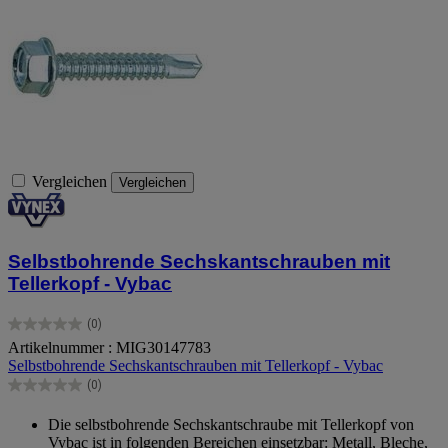
Vergleichen
Vergleichen
Selbstbohrende Sechskantschrauben mit
Tellerkopf - Vybac
(0)
0.0
Artikelnummer : MIG30147783
von
Selbstbohrende Sechskantschrauben mit Tellerkopf - Vybac
5
Sternen.
(0)
0.0
von
Die selbstbohrende Sechskantschraube mit Tellerkopf von
5
Vybac ist in folgenden Bereichen einsetzbar: Metall, Bleche,
Sternen.