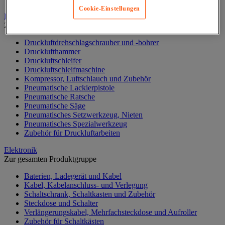
Cookie-Einstellungen
Druckluftwerkzeuge und Kompressoren
Zur gesamten Produktgruppe
Druckluftdrehschlagschrauber und -bohrer
Drucklufthammer
Druckluftschleifer
Druckluftschleifmaschine
Kompressor, Luftschlauch und Zubehör
Pneumatische Lackierpistole
Pneumatische Ratsche
Pneumatische Säge
Pneumatisches Setzwerkzeug, Nieten
Pneumatisches Spezialwerkzeug
Zubehör für Druckluftarbeiten
Elektronik
Zur gesamten Produktgruppe
Baterien, Ladegerät und Kabel
Kabel, Kabelanschluss- und Verlegung
Schaltschrank, Schaltkasten und Zubehör
Steckdose und Schalter
Verlängerungskabel, Mehrfachsteckdose und Aufroller
Zubehör für Schaltkästen