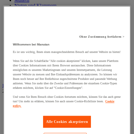
Muttern
Nieten und Klammern
Nivellierungsfuß
Scharniere
Schließknopf und abschließbarer Griff
Schraube
Schraubstange
Ohne Zustimmung fortfahren >
Spitzen, Nägel und Heftklammern
Stifte und Dübel
Willkommen bei Manutan
Tür-, Fenster- und Möbelgriff
Es ist uns wichtig, Ihnen einen massgeschneiderten Besuch auf unserer Website zu bieten!
Türbänder und-Türangeln
Unterlegscheiben
Wenn Sie auf die Schaltfläche "Alle cookies akzeptieren" klicken, kann unsere Plattform
Verbindungsstück, Einlage, Feder und Gewindeeinsatz
über Cookies Informationen mit Ihrem Browser austauschen. Diese Informationen
Vibrationsschutz
ermöglichen es unserem Marketingteam und unseren Internetpartnern, die Leistung
unserer Website zu messen und Ihre Einkaufspräferenzen zu analysieren. So können wir
Zubehör für Türen, Fenster und Tore
Ihnen noch besser auf Ihre Bedürfnisse zugeschnittene Produkte und passende Werbung
anbieten. Wenn Sie mehr über die Zwecke und Präferenzen der einzelnen Cookie-Typen
Beleuchtung
erfahren möchten, klicken Sie auf "Cookie-Einstellungen".
Zur gesamten Produktgruppe
Und wenn Sie Ihren Besuch ohne Cookies fortsetzen möchten, können Sie das auch gerne
Baustellenscheinwerfer
tun! Um mehr zu erfahren, können Sie auch unsere Cookie-Richtlinie lesen.
Cookie
Handlampe
policy.
Innen- und Außenbeleuchtung
Leuchtmittel
Alle Cookies akzeptieren
Stirnlampe
Taschenlampe
Werkstattlampe