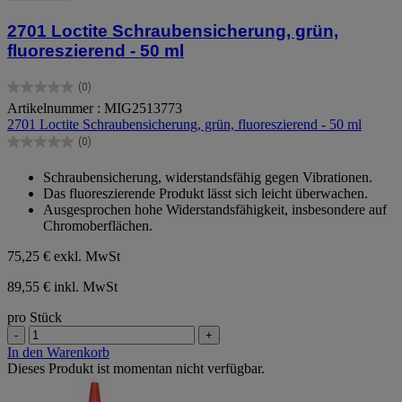
2701 Loctite Schraubensicherung, grün,
fluoreszierend - 50 ml
(0)
0.0
Artikelnummer : MIG2513773
von
2701 Loctite Schraubensicherung, grün, fluoreszierend - 50 ml
5
Sternen.
(0)
0.0
von
Schraubensicherung, widerstandsfähig gegen Vibrationen.
5
Das fluoreszierende Produkt lässt sich leicht überwachen.
Sternen.
Ausgesprochen hohe Widerstandsfähigkeit, insbesondere auf
Chromoberflächen.
75,25 €
exkl. MwSt
89,55 € inkl. MwSt
pro Stück
-
+
In den Warenkorb
Dieses Produkt ist momentan nicht verfügbar.