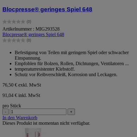
Blocpresse® geringes Spiel 648
(0)
0.0
Artikelnummer : MIG293528
von
Blocpresse® geringes Spiel 648
5
Sternen.
(0)
0.0
von
Befestigung von Teilen mit geringem Spiel oder schwacher
5
Einspannung.
Sternen.
Empfohlen für Bolzen, Rollen, Dichtungen, Ventilatoren ...
temperaturresistenter Klebstoff.
Schutz vor Reibverschleiß, Korrosion und Leckagen.
76,50 €
exkl. MwSt
91,04 € inkl. MwSt
pro Stück
-
+
In den Warenkorb
Dieses Produkt ist momentan nicht verfügbar.