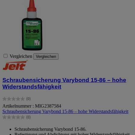
Vergleichen
Vergleichen
Schraubensicherung Varybond 15-86 – hohe
Widerstandsfähigkeit
(0)
0.0
Artikelnummer : MIG2387584
von
Schraubensicherung Varybond 15-86 – hohe Widerstandsfähigkeit
5
Sternen.
(0)
0.0
von
Schraubensicherung Varybond 15-86.
5
Befestigung und Abdichtung mit hoher Widerstandsfähigkeit