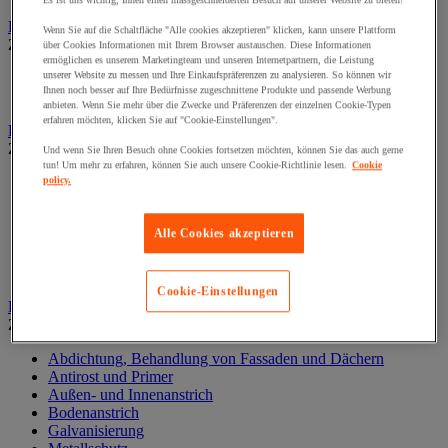
Es ist uns wichtig, Ihnen einen massgeschneiderten Besuch auf unserer Website zu bieten!
Elektrowerkzeug
Wenn Sie auf die Schaltfläche "Alle cookies akzeptieren" klicken, kann unsere Plattform
Zur gesamten Produktgruppe
über Cookies Informationen mit Ihrem Browser austauschen. Diese Informationen
ermöglichen es unserem Marketingteam und unseren Internetpartnern, die Leistung
unserer Website zu messen und Ihre Einkaufspräferenzen zu analysieren. So können wir
Elektrowerkzeug mit Kabel
Ihnen noch besser auf Ihre Bedürfnisse zugeschnittene Produkte und passende Werbung
Kabelloses Elektrowerkzeug
anbieten. Wenn Sie mehr über die Zwecke und Präferenzen der einzelnen Cookie-Typen
erfahren möchten, klicken Sie auf "Cookie-Einstellungen".
Kleben und Abdichten
Zur gesamten Produktgruppe
Und wenn Sie Ihren Besuch ohne Cookies fortsetzen möchten, können Sie das auch gerne
tun! Um mehr zu erfahren, können Sie auch unsere Cookie-Richtlinie lesen.
Cookie
Industrie- und Wartungskleber
policy.
Klebeband
Klebstoff und Dichtmasse zur Isolierung, Schalldämmung
Alle Cookies akzeptieren
und Abdichtung
Oberflächenbehandlung- und Reinigung
Zubehör zum Kleben und Abdichten
Cookie-Einstellungen
Lackieren und Beschichten
Zur gesamten Produktgruppe
Abdichtung, Behandlung von Fassaden und Dächern
Antirost und Primer
Außen- und Innenanstrich
Bodenanstrich
Galvanisierung