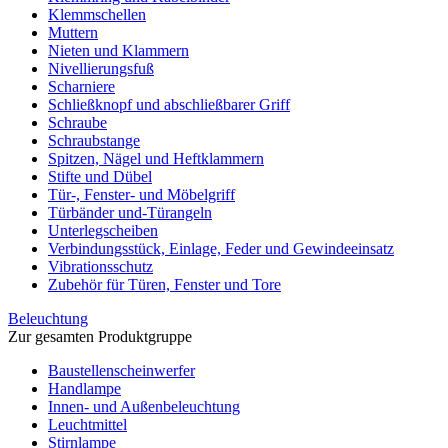
Klemmschellen
Muttern
Nieten und Klammern
Nivellierungsfuß
Scharniere
Schließknopf und abschließbarer Griff
Schraube
Schraubstange
Spitzen, Nägel und Heftklammern
Stifte und Dübel
Tür-, Fenster- und Möbelgriff
Türbänder und-Türangeln
Unterlegscheiben
Verbindungsstück, Einlage, Feder und Gewindeeinsatz
Vibrationsschutz
Zubehör für Türen, Fenster und Tore
Beleuchtung
Zur gesamten Produktgruppe
Baustellenscheinwerfer
Handlampe
Innen- und Außenbeleuchtung
Leuchtmittel
Stirnlampe