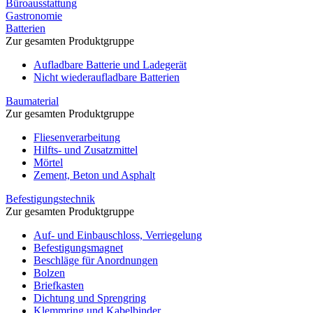
Büroausstattung
Gastronomie
Batterien
Zur gesamten Produktgruppe
Aufladbare Batterie und Ladegerät
Nicht wiederaufladbare Batterien
Baumaterial
Zur gesamten Produktgruppe
Fliesenverarbeitung
Hilfts- und Zusatzmittel
Mörtel
Zement, Beton und Asphalt
Befestigungstechnik
Zur gesamten Produktgruppe
Auf- und Einbauschloss, Verriegelung
Befestigungsmagnet
Beschläge für Anordnungen
Bolzen
Briefkasten
Dichtung und Sprengring
Klemmring und Kabelbinder