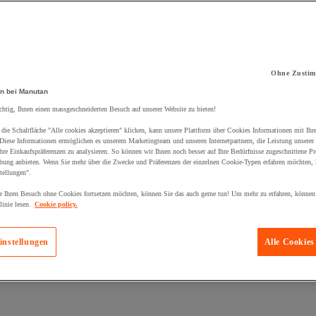
Ohne Zustim
kt zum Warenkorb hinzugefügt:
n bei Manutan
chtig, Ihnen einen massgeschneiderten Besuch auf unserer Website zu bieten!
die Schaltfläche "Alle cookies akzeptieren" klicken, kann unsere Plattform über Cookies Informationen mit Ih
 Diese Informationen ermöglichen es unserem Marketingteam und unseren Internetpartnern, die Leistung unserer
re Einkaufspräferenzen zu analysieren. So können wir Ihnen noch besser auf Ihre Bedürfnisse zugeschnittene P
bung anbieten. Wenn Sie mehr über die Zwecke und Präferenzen der einzelnen Cookie-Typen erfahren möchten, k
tellungen".
 Ihren Besuch ohne Cookies fortsetzen möchten, können Sie das auch gerne tun! Um mehr zu erfahren, können
inie lesen.
Cookie policy.
instellungen
Alle Cookies