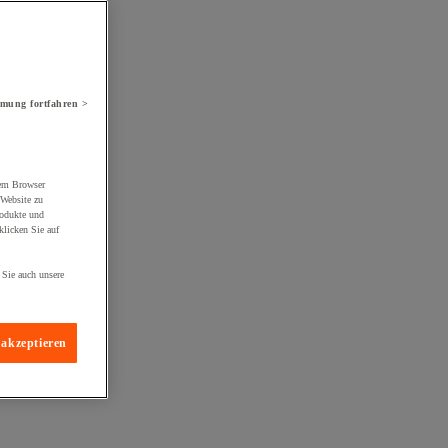
mung fortfahren >
rem Browser
 Website zu
rodukte und
licken Sie auf
 Sie auch unsere
 akzeptieren