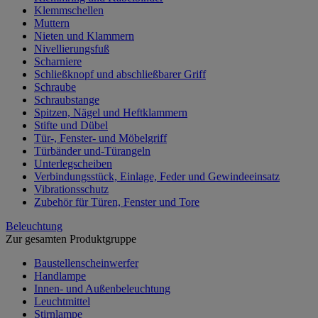
Klemmschellen
Muttern
Nieten und Klammern
Nivellierungsfuß
Scharniere
Schließknopf und abschließbarer Griff
Schraube
Schraubstange
Spitzen, Nägel und Heftklammern
Stifte und Dübel
Tür-, Fenster- und Möbelgriff
Türbänder und-Türangeln
Unterlegscheiben
Verbindungsstück, Einlage, Feder und Gewindeeinsatz
Vibrationsschutz
Zubehör für Türen, Fenster und Tore
Beleuchtung
Zur gesamten Produktgruppe
Baustellenscheinwerfer
Handlampe
Innen- und Außenbeleuchtung
Leuchtmittel
Stirnlampe