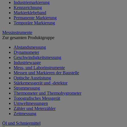
Industriemarkierung
Kennzeichnung
Markierklebeband
Permanente Markierung
Temporäre Markierung
Messinstrumente
Zur gesamten Produktgruppe
Abstandsmessung
Dynamometer
Geschwindigkeitsmessung
Industriewaage
Mess- und Laborinstrumente
Messen und Markieren der Baustelle
Optische Ausrüstung
Stärkemessgerät und -detektor
Strommessung
Thermometer und Thermohygrometer
Topografisches Messgerät
Umweltmessungen
Zähler und Meterzähler
Zeitmessung
Öl und Schmiermittel