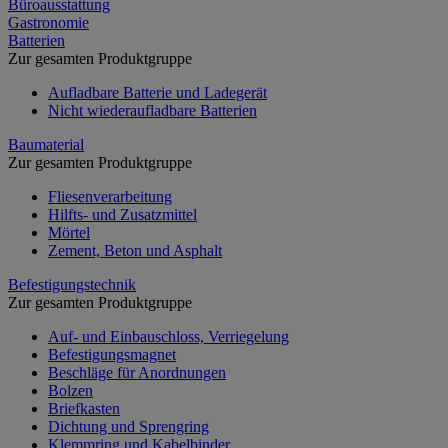
Büroausstattung
Gastronomie
Batterien
Zur gesamten Produktgruppe
Aufladbare Batterie und Ladegerät
Nicht wiederaufladbare Batterien
Baumaterial
Zur gesamten Produktgruppe
Fliesenverarbeitung
Hilfts- und Zusatzmittel
Mörtel
Zement, Beton und Asphalt
Befestigungstechnik
Zur gesamten Produktgruppe
Auf- und Einbauschloss, Verriegelung
Befestigungsmagnet
Beschläge für Anordnungen
Bolzen
Briefkasten
Dichtung und Sprengring
Klemmring und Kabelbinder