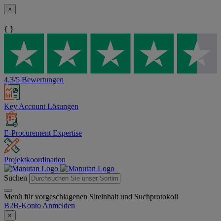
×
{ }
4,3/5 Bewertungen
Key Account Lösungen
E-Procurement Expertise
Projektkoordination
Suchen
Menü für vorgeschlagenen Siteinhalt und Suchprotokoll
B2B-Konto
Anmelden
×