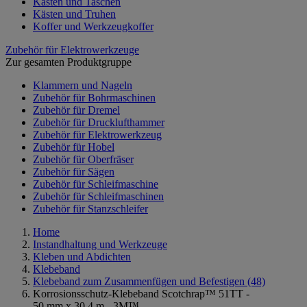
Kästen und Taschen
Kästen und Truhen
Koffer und Werkzeugkoffer
Zubehör für Elektrowerkzeuge
Zur gesamten Produktgruppe
Klammern und Nageln
Zubehör für Bohrmaschinen
Zubehör für Dremel
Zubehör für Drucklufthammer
Zubehör für Elektrowerkzeug
Zubehör für Hobel
Zubehör für Oberfräser
Zubehör für Sägen
Zubehör für Schleifmaschine
Zubehör für Schleifmaschinen
Zubehör für Stanzschleifer
Home
Instandhaltung und Werkzeuge
Kleben und Abdichten
Klebeband
Klebeband zum Zusammenfügen und Befestigen
(48)
Korrosionsschutz-Klebeband Scotchrap™ 51TT -
50 mm x 30,4 m - 3M™