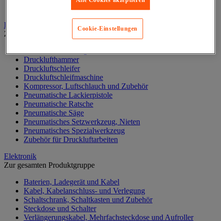
Werkstattlampe
Druckluftwerkzeuge und Kompressoren
Cookie-Einstellungen
Zur gesamten Produktgruppe
Druckluftdrehschlagschrauber und -bohrer
Drucklufthammer
Druckluftschleifer
Druckluftschleifmaschine
Kompressor, Luftschlauch und Zubehör
Pneumatische Lackierpistole
Pneumatische Ratsche
Pneumatische Säge
Pneumatisches Setzwerkzeug, Nieten
Pneumatisches Spezialwerkzeug
Zubehör für Druckluftarbeiten
Elektronik
Zur gesamten Produktgruppe
Baterien, Ladegerät und Kabel
Kabel, Kabelanschluss- und Verlegung
Schaltschrank, Schaltkasten und Zubehör
Steckdose und Schalter
Verlängerungskabel, Mehrfachsteckdose und Aufroller