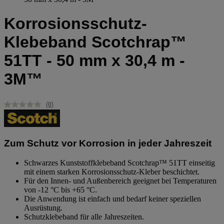
Korrosionsschutz-
Klebeband Scotchrap™
51TT - 50 mm x 30,4 m -
3M™
(0)
Kein
Beurteilungswert.
Link
auf
derselben
Zum Schutz vor Korrosion in jeder Jahreszeit
Seite.
Schwarzes Kunststoffklebeband Scotchrap™ 51TT einseitig
mit einem starken Korrosionsschutz-Kleber beschichtet.
Für den Innen- und Außenbereich geeignet bei Temperaturen
von -12 °C bis +65 °C.
Die Anwendung ist einfach und bedarf keiner speziellen
Ausrüstung.
Schutzklebeband für alle Jahreszeiten.