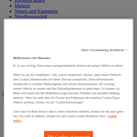
Klemmschellen
Muttern
Nieten und Klammern
Nivellierungsfuß
Scharniere
Schließknopf und abschließbarer Griff
Schraube
Schraubstange
Spitzen, Nägel und Heftklammern
Stifte und Dübel
Ohne Zustimmung fortfahren >
Tür-, Fenster- und Möbelgriff
Willkommen bei Manutan
Türbänder und-Türangeln
Unterlegscheiben
Es ist uns wichtig, Ihnen einen massgeschneiderten Besuch auf unserer Website zu bieten!
Verbindungsstück, Einlage, Feder und Gewindeeinsatz
Wenn Sie auf die Schaltfläche "Alle cookies akzeptieren" klicken, kann unsere Plattform
Vibrationsschutz
über Cookies Informationen mit Ihrem Browser austauschen. Diese Informationen
Zubehör für Türen, Fenster und Tore
ermöglichen es unserem Marketingteam und unseren Internetpartnern, die Leistung
unserer Website zu messen und Ihre Einkaufspräferenzen zu analysieren. So können wir
Beleuchtung
Ihnen noch besser auf Ihre Bedürfnisse zugeschnittene Produkte und passende Werbung
Zur gesamten Produktgruppe
anbieten. Wenn Sie mehr über die Zwecke und Präferenzen der einzelnen Cookie-Typen
erfahren möchten, klicken Sie auf "Cookie-Einstellungen".
Baustellenscheinwerfer
Und wenn Sie Ihren Besuch ohne Cookies fortsetzen möchten, können Sie das auch gerne
Handlampe
tun! Um mehr zu erfahren, können Sie auch unsere Cookie-Richtlinie lesen.
Cookie
Innen- und Außenbeleuchtung
policy.
Leuchtmittel
Stirnlampe
Taschenlampe
Alle Cookies akzeptieren