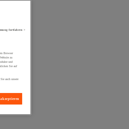
mung fortfahren >
rem Browser
 Website zu
rodukte und
licken Sie auf
 Sie auch unsere
 akzeptieren