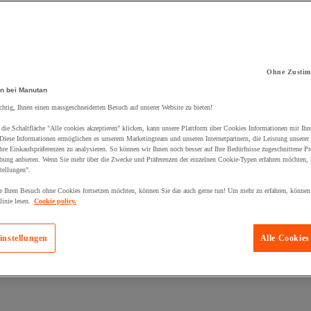
Ohne Zustim
kt zum Warenkorb hinzugefügt:
n bei Manutan
chtig, Ihnen einen massgeschneiderten Besuch auf unserer Website zu bieten!
die Schaltfläche "Alle cookies akzeptieren" klicken, kann unsere Plattform über Cookies Informationen mit Ih
 Diese Informationen ermöglichen es unserem Marketingteam und unseren Internetpartnern, die Leistung unserer
re Einkaufspräferenzen zu analysieren. So können wir Ihnen noch besser auf Ihre Bedürfnisse zugeschnittene P
bung anbieten. Wenn Sie mehr über die Zwecke und Präferenzen der einzelnen Cookie-Typen erfahren möchten, k
tellungen".
 Ihren Besuch ohne Cookies fortsetzen möchten, können Sie das auch gerne tun! Um mehr zu erfahren, können
inie lesen.
Cookie policy.
instellungen
Alle Cookies