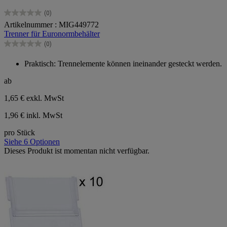
(0)
0.0
Artikelnummer : MIG449772
von
Trenner für Euronormbehälter
5
Sternen.
(0)
0.0
von
Praktisch: Trennelemente können ineinander gesteckt werden.
5
Sternen.
ab
1,65 €
exkl. MwSt
1,96 € inkl. MwSt
pro Stück
Siehe 6 Optionen
Dieses Produkt ist momentan nicht verfügbar.