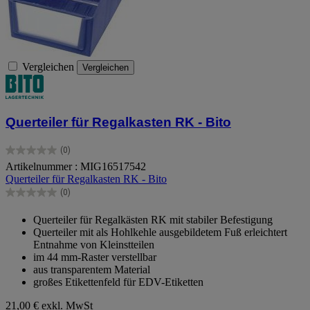
Vergleichen
Vergleichen
Querteiler für Regalkasten RK - Bito
(0)
0.0
Artikelnummer : MIG16517542
von
Querteiler für Regalkasten RK - Bito
5
Sternen.
(0)
0.0
von
Querteiler für Regalkästen RK mit stabiler Befestigung
5
Querteiler mit als Hohlkehle ausgebildetem Fuß erleichtert
Sternen.
Entnahme von Kleinstteilen
im 44 mm-Raster verstellbar
aus transparentem Material
großes Etikettenfeld für EDV-Etiketten
21,00 €
exkl. MwSt