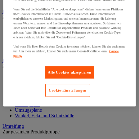
Spezielle Kleber
Es ist uns wichtig, Ihnen einen massgeschneiderten Besuch auf unserer Website zu bieten!
Wenn Sie auf die Schaltfläche "Alle cookies akzeptieren" klicken, kann unsere Plattform
Lebensmittelverpackung und -behälter
über Cookies Informationen mit Ihrem Browser austauschen. Diese Informationen
Zur gesamten Produktgruppe
ermöglichen es unserem Marketingteam und unseren Internetpartnern, die Leistung
unserer Website zu messen und Ihre Einkaufspräferenzen zu analysieren. So können wir
Beutel und Einkaufstaschen
Ihnen noch besser auf Ihre Bedürfnisse zugeschnittene Produkte und passende Werbung
Isothermische Container
anbieten. Wenn Sie mehr über die Zwecke und Präferenzen der einzelnen Cookie-Typen
erfahren möchten, klicken Sie auf "Cookie-Einstellungen".
Korb
Lebensmittelbox
Und wenn Sie Ihren Besuch ohne Cookies fortsetzen möchten, können Sie das auch gerne
Töpfe und Dosen
tun! Um mehr zu erfahren, können Sie auch unsere Cookie-Richtlinie lesen.
Cookie
policy.
Luftpolsterfolie, Füllung und Kantenschutz
Zur gesamten Produktgruppe
Alle Cookies akzeptieren
Füllmaterial
Füllpolster
Luftpolster- und Schaumstofffolie
Cookie-Einstellungen
Plastikbeutel
Schaumstoffstücke und -platten
Schutzpapier
Umzugsplane
Winkel, Ecke und Schutzhülle
Umreifung
Zur gesamten Produktgruppe