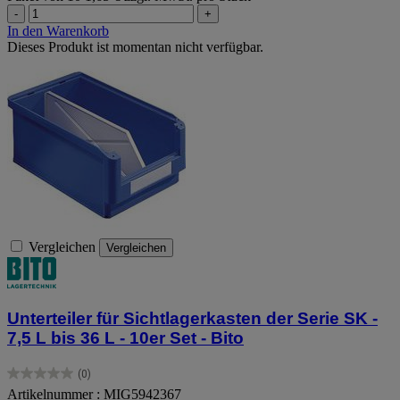
-
+
In den Warenkorb
Dieses Produkt ist momentan nicht verfügbar.
Vergleichen
Vergleichen
Unterteiler für Sichtlagerkasten der Serie SK -
7,5 L bis 36 L - 10er Set - Bito
(0)
0.0
Artikelnummer : MIG5942367
von