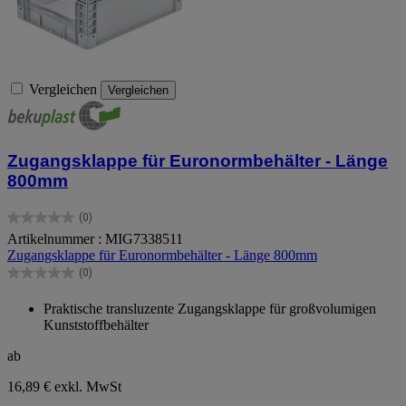
Vergleichen
Vergleichen
Zugangsklappe für Euronormbehälter - Länge
800mm
(0)
0.0
Artikelnummer : MIG7338511
von
Zugangsklappe für Euronormbehälter - Länge 800mm
5
Sternen.
(0)
0.0
von
Praktische transluzente Zugangsklappe für großvolumigen
5
Kunststoffbehälter
Sternen.
ab
16,89 €
exkl. MwSt