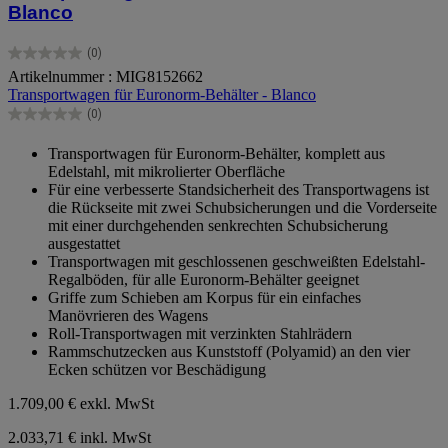
Blanco
(0)
0.0
Artikelnummer : MIG8152662
von
Transportwagen für Euronorm-Behälter - Blanco
5
Sternen.
(0)
0.0
von
Transportwagen für Euronorm-Behälter, komplett aus
5
Edelstahl, mit mikrolierter Oberfläche
Sternen.
Für eine verbesserte Standsicherheit des Transportwagens ist
die Rückseite mit zwei Schubsicherungen und die Vorderseite
mit einer durchgehenden senkrechten Schubsicherung
ausgestattet
Transportwagen mit geschlossenen geschweißten Edelstahl-
Regalböden, für alle Euronorm-Behälter geeignet
Griffe zum Schieben am Korpus für ein einfaches
Manövrieren des Wagens
Roll-Transportwagen mit verzinkten Stahlrädern
Rammschutzecken aus Kunststoff (Polyamid) an den vier
Ecken schützen vor Beschädigung
1.709,00 €
exkl. MwSt
2.033,71 € inkl. MwSt