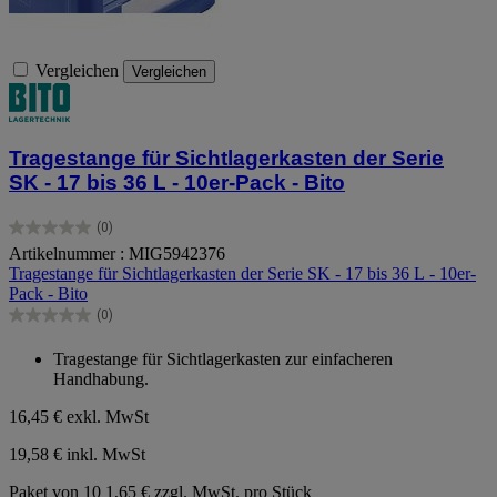
Vergleichen
Vergleichen
Tragestange für Sichtlagerkasten der Serie
SK - 17 bis 36 L - 10er-Pack - Bito
(0)
0.0
Artikelnummer : MIG5942376
von
Tragestange für Sichtlagerkasten der Serie SK - 17 bis 36 L - 10er-
5
Pack - Bito
Sternen.
(0)
0.0
von
Tragestange für Sichtlagerkasten zur einfacheren
5
Handhabung.
Sternen.
16,45 €
exkl. MwSt
19,58 € inkl. MwSt
Paket von 10
1,65 € zzgl. MwSt. pro Stück