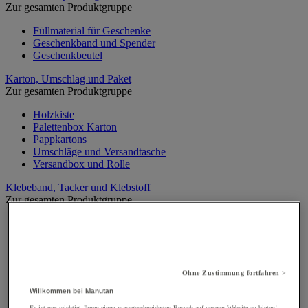
Zur gesamten Produktgruppe
Füllmaterial für Geschenke
Geschenkband und Spender
Geschenkbeutel
Karton, Umschlag und Paket
Zur gesamten Produktgruppe
Holzkiste
Palettenbox Karton
Pappkartons
Umschläge und Versandtasche
Versandbox und Rolle
Klebeband, Tacker und Klebstoff
Zur gesamten Produktgruppe
Abroller und Set
Hefter und Zubehör
Klebepistole
Personalisierbares Klebeband
Polypropylen-Klebeband
Ohne Zustimmung fortfahren >
PVC-Klebeband
Willkommen bei Manutan
Schnur