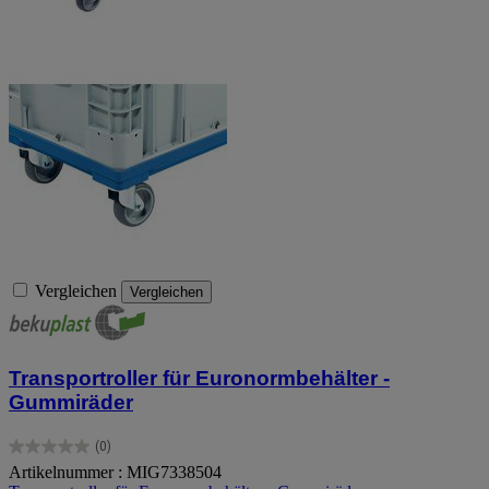
Vergleichen
Vergleichen
Transportroller für Euronormbehälter -
Gummiräder
(0)
0.0
Artikelnummer : MIG7338504
von