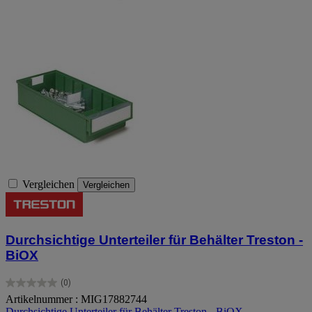
Vergleichen
Vergleichen
Durchsichtige Unterteiler für Behälter Treston -
BiOX
(0)
0.0
Artikelnummer : MIG17882744
von
Durchsichtige Unterteiler für Behälter Treston - BiOX