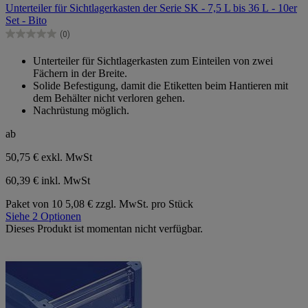
Unterteiler für Sichtlagerkasten der Serie SK - 7,5 L bis 36 L - 10er
5
Set - Bito
Sternen.
(0)
0.0
von
Unterteiler für Sichtlagerkasten zum Einteilen von zwei
5
Fächern in der Breite.
Sternen.
Solide Befestigung, damit die Etiketten beim Hantieren mit
dem Behälter nicht verloren gehen.
Nachrüstung möglich.
ab
50,75 €
exkl. MwSt
60,39 € inkl. MwSt
Paket von 10
5,08 € zzgl. MwSt. pro Stück
Siehe 2 Optionen
Dieses Produkt ist momentan nicht verfügbar.