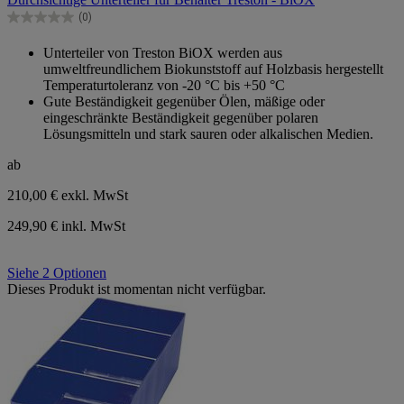
5
Sternen.
(0)
0.0
von
Unterteiler von Treston BiOX werden aus
5
umweltfreundlichem Biokunststoff auf Holzbasis hergestellt
Sternen.
Temperaturtoleranz von -20 °C bis +50 °C
Gute Beständigkeit gegenüber Ölen, mäßige oder
eingeschränkte Beständigkeit gegenüber polaren
Lösungsmitteln und stark sauren oder alkalischen Medien.
ab
210,00 €
exkl. MwSt
249,90 € inkl. MwSt
Siehe 2 Optionen
Dieses Produkt ist momentan nicht verfügbar.