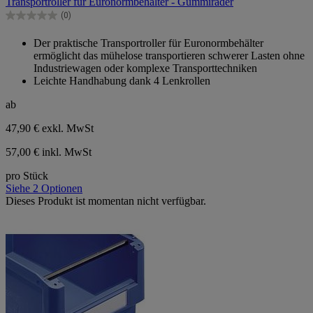
Transportroller für Euronormbehälter - Gummiräder
5
Sternen.
(0)
0.0
von
Der praktische Transportroller für Euronormbehälter
5
ermöglicht das mühelose transportieren schwerer Lasten ohne
Sternen.
Industriewagen oder komplexe Transporttechniken
Leichte Handhabung dank 4 Lenkrollen
ab
47,90 €
exkl. MwSt
57,00 € inkl. MwSt
pro Stück
Siehe 2 Optionen
Dieses Produkt ist momentan nicht verfügbar.