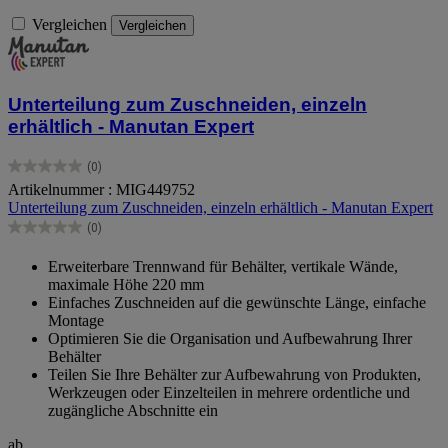
Vergleichen
Vergleichen
Unterteilung zum Zuschneiden, einzeln
erhältlich - Manutan Expert
(0)
0.0
Artikelnummer : MIG449752
von
Unterteilung zum Zuschneiden, einzeln erhältlich - Manutan Expert
5
Sternen.
(0)
0.0
von
Erweiterbare Trennwand für Behälter, vertikale Wände,
5
maximale Höhe 220 mm
Sternen.
Einfaches Zuschneiden auf die gewünschte Länge, einfache
Montage
Optimieren Sie die Organisation und Aufbewahrung Ihrer
Behälter
Teilen Sie Ihre Behälter zur Aufbewahrung von Produkten,
Werkzeugen oder Einzelteilen in mehrere ordentliche und
zugängliche Abschnitte ein
ab