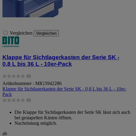
Vergleichen
Vergleichen
Klappe für Sichtlagerkasten der Serie SK -
0,8 L bis 36 L - 10er-Pack
(0)
0.0
Artikelnummer : MIG5942286
von
Klappe für Sichtlagerkasten der Serie SK - 0,8 L bis 36 L - 10er-
5
Pack
Sternen.
(0)
0.0
von
Die Klappe für Sichtlagerkasten der Serie SK lässt sich auch
5
bei gestapelten Kästen öffnen.
Sternen.
Nachrüstung möglich.
ab