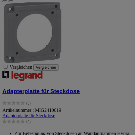
Vergleichen
Vergleichen
Adapterplatte für Steckdose
(0)
0.0
Artikelnummer : MIG2410619
von
Adapterplatte für Steckdose
5
Sternen.
(0)
0.0
von
Zur Befestigung von Steckdosen an Wandaufnahmen Hypra.
5