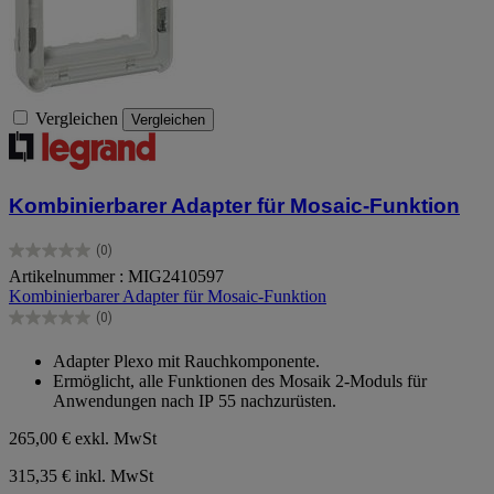
Vergleichen
Vergleichen
Kombinierbarer Adapter für Mosaic-Funktion
(0)
0.0
Artikelnummer : MIG2410597
von
Kombinierbarer Adapter für Mosaic-Funktion
5
Sternen.
(0)
0.0
von
Adapter Plexo mit Rauchkomponente.
5
Ermöglicht, alle Funktionen des Mosaik 2-Moduls für
Sternen.
Anwendungen nach IP 55 nachzurüsten.
265,00 €
exkl. MwSt
315,35 € inkl. MwSt