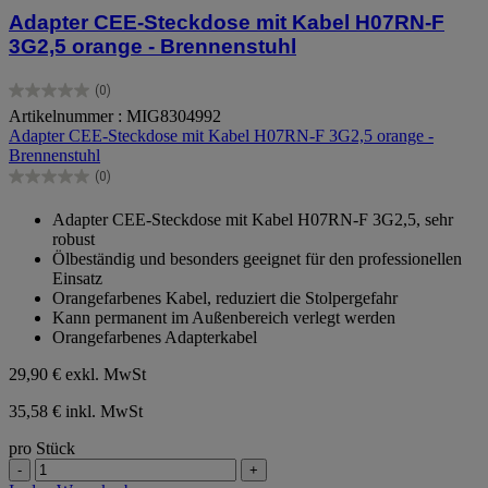
Adapter CEE-Steckdose mit Kabel H07RN-F
3G2,5 orange - Brennenstuhl
(0)
0.0
Artikelnummer : MIG8304992
von
Adapter CEE-Steckdose mit Kabel H07RN-F 3G2,5 orange -
5
Brennenstuhl
Sternen.
(0)
0.0
von
Adapter CEE-Steckdose mit Kabel H07RN-F 3G2,5, sehr
5
robust
Sternen.
Ölbeständig und besonders geeignet für den professionellen
Einsatz
Orangefarbenes Kabel, reduziert die Stolpergefahr
Kann permanent im Außenbereich verlegt werden
Orangefarbenes Adapterkabel
29,90 €
exkl. MwSt
35,58 € inkl. MwSt
pro Stück
-
+