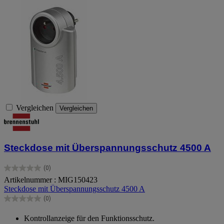
Vergleichen
Vergleichen
Steckdose mit Überspannungsschutz 4500 A
(0)
0.0
Artikelnummer : MIG150423
von
Steckdose mit Überspannungsschutz 4500 A
5
Sternen.
(0)
0.0
von
Kontrollanzeige für den Funktionsschutz.
5