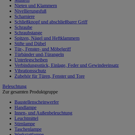
Muttern
Nieten und Klammern
Nivellierungsfuß
Scharniere
Schließknopf und abschließbarer Griff
Schraube
Schraubstange
Spitzen, Nägel und Heftklammern
Stifte und Dübel
Tür-, Fenster- und Möbelgriff
Türbänder und-Türangeln
Unterlegscheiben
Verbindungsstück, Einlage, Feder und Gewindeeinsatz
Vibrationsschutz
Zubehör für Türen, Fenster und Tore
Beleuchtung
Zur gesamten Produktgruppe
Baustellenscheinwerfer
Handlampe
Innen- und Außenbeleuchtung
Leuchtmittel
Stirnlampe
Taschenlampe
Werkstattlampe