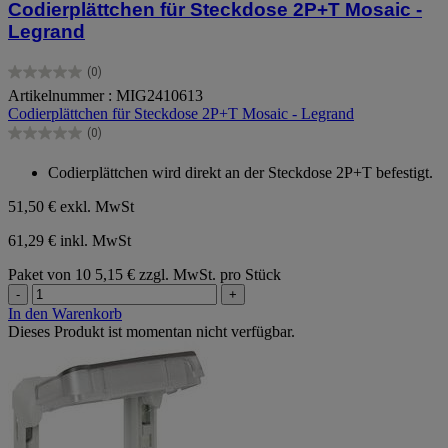
Codierplättchen für Steckdose 2P+T Mosaic -
Legrand
(0)
0.0
Artikelnummer : MIG2410613
von
Codierplättchen für Steckdose 2P+T Mosaic - Legrand
5
Sternen.
(0)
0.0
von
Codierplättchen wird direkt an der Steckdose 2P+T befestigt.
5
Sternen.
51,50 €
exkl. MwSt
61,29 € inkl. MwSt
Paket von 10
5,15 € zzgl. MwSt. pro Stück
-
+
In den Warenkorb
Dieses Produkt ist momentan nicht verfügbar.