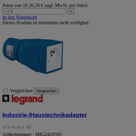
Paket von 10
26,50 € zzgl. MwSt. pro Stück
-
+
In den Warenkorb
Dieses Produkt ist momentan nicht verfügbar.
Vergleichen
Vergleichen
Industrie-/Haustechnikadapter
(0)
0.0
Artikelnummer : MIG2410595
von