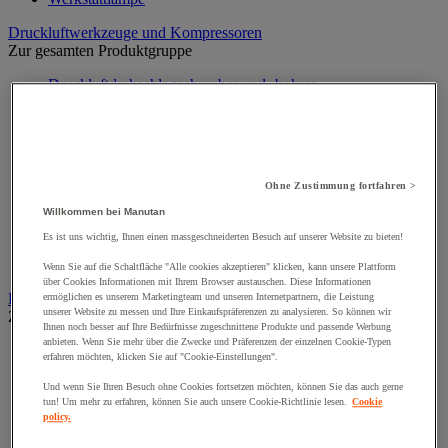
Druckluftwerkzeuge und Kompressoren
Zur gesamten Produktgruppe
Druckluftdrehschlagschrauber und -bohrer
Drucklufthammer
Druckluftschleifer
Druckluftschleifmaschine
Kompressor, Luftschlauch und Zubehör
Pneumatische Lackierpistole
Ohne Zustimmung fortfahren >
Pneumatische Ratsche
Pneumatische Säge
Willkommen bei Manutan
Pneumatisches Setzwerkzeug, Nieten
Es ist uns wichtig, Ihnen einen massgeschneiderten Besuch auf unserer Website zu bieten!
Pneumatisches Spezialwerkzeug
Zubehör für Druckluftarbeiten
Wenn Sie auf die Schaltfläche "Alle cookies akzeptieren" klicken, kann unsere Plattform
über Cookies Informationen mit Ihrem Browser austauschen. Diese Informationen
Elektronik
ermöglichen es unserem Marketingteam und unseren Internetpartnern, die Leistung
unserer Website zu messen und Ihre Einkaufspräferenzen zu analysieren. So können wir
Zur gesamten Produktgruppe
Ihnen noch besser auf Ihre Bedürfnisse zugeschnittene Produkte und passende Werbung
anbieten. Wenn Sie mehr über die Zwecke und Präferenzen der einzelnen Cookie-Typen
Baterien, Ladegerät und Kabel
erfahren möchten, klicken Sie auf "Cookie-Einstellungen".
Kabel, Kabelanschluss- und Verlegung
Schaltschrank, Schaltkasten und Zubehör
Und wenn Sie Ihren Besuch ohne Cookies fortsetzen möchten, können Sie das auch gerne
Steckdose und Schalter
tun! Um mehr zu erfahren, können Sie auch unsere Cookie-Richtlinie lesen.
Cookie
policy.
Verlängerungskabel, Mehrfachsteckdose und Aufroller
Zubehör für Schaltkästen