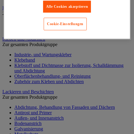
Alle Cookies akzeptieren
Elektrowerkzeug
Zur gesamten Produktgruppe
Elektrowerkzeug mit Kabel
Cookie-Einstellungen
Kabelloses Elektrowerkzeug
Kleben und Abdichten
Zur gesamten Produktgruppe
Industrie- und Wartungskleber
Klebeband
Klebstoff und Dichtmasse zur Isolierung, Schalldämmung
und Abdichtung
Oberflächenbehandlung- und Reinigung
Zubehör zum Kleben und Abdichten
Lackieren und Beschichten
Zur gesamten Produktgruppe
Abdichtung, Behandlung von Fassaden und Dächern
Antirost und Primer
Außen- und Innenanstrich
Bodenanstrich
Galvanisierung