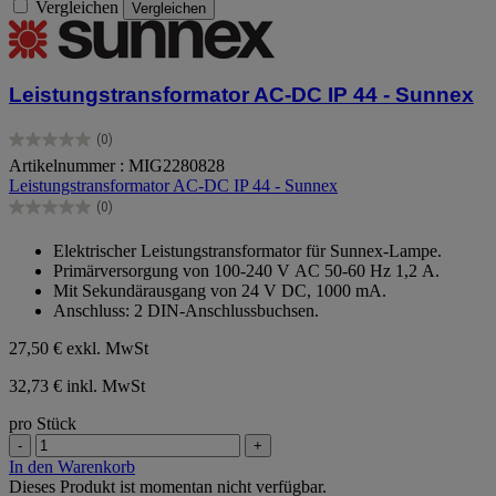
Vergleichen
Vergleichen
Leistungstransformator AC-DC IP 44 - Sunnex
(0)
0.0
Artikelnummer : MIG2280828
von
Leistungstransformator AC-DC IP 44 - Sunnex
5
Sternen.
(0)
0.0
von
Elektrischer Leistungstransformator für Sunnex-Lampe.
5
Primärversorgung von 100-240 V AC 50-60 Hz 1,2 A.
Sternen.
Mit Sekundärausgang von 24 V DC, 1000 mA.
Anschluss: 2 DIN-Anschlussbuchsen.
27,50 €
exkl. MwSt
32,73 € inkl. MwSt
pro Stück
-
+
In den Warenkorb
Dieses Produkt ist momentan nicht verfügbar.