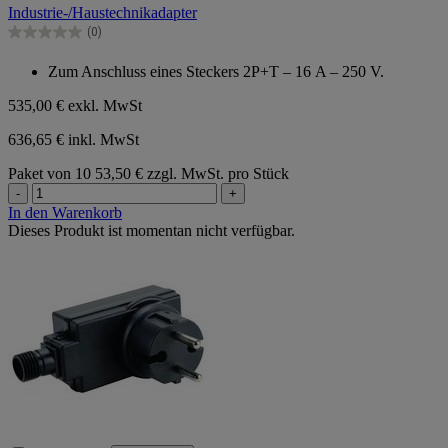
Industrie-/Haustechnikadapter
5
Sternen.
(0)
0.0
von
Zum Anschluss eines Steckers 2P+T – 16 A – 250 V.
5
Sternen.
535,00 €
exkl. MwSt
636,65 € inkl. MwSt
Paket von 10
53,50 € zzgl. MwSt. pro Stück
-
+
In den Warenkorb
Dieses Produkt ist momentan nicht verfügbar.