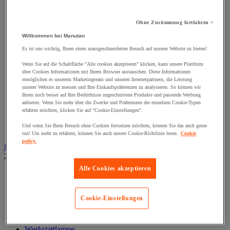
Muttern
Nieten und Klammern
Nivellierungsfuß
Ohne Zustimmung fortfahren >
Scharniere
Schließknopf und abschließbarer Griff
Willkommen bei Manutan
Schraube
Es ist uns wichtig, Ihnen einen massgeschneiderten Besuch auf unserer Website zu bieten!
Schraubstange
Spitzen, Nägel und Heftklammern
Wenn Sie auf die Schaltfläche "Alle cookies akzeptieren" klicken, kann unsere Plattform
über Cookies Informationen mit Ihrem Browser austauschen. Diese Informationen
Stifte und Dübel
ermöglichen es unserem Marketingteam und unseren Internetpartnern, die Leistung
Tür-, Fenster- und Möbelgriff
unserer Website zu messen und Ihre Einkaufspräferenzen zu analysieren. So können wir
Türbänder und-Türangeln
Ihnen noch besser auf Ihre Bedürfnisse zugeschnittene Produkte und passende Werbung
Unterlegscheiben
anbieten. Wenn Sie mehr über die Zwecke und Präferenzen der einzelnen Cookie-Typen
Verbindungsstück, Einlage, Feder und Gewindeeinsatz
erfahren möchten, klicken Sie auf "Cookie-Einstellungen".
Vibrationsschutz
Und wenn Sie Ihren Besuch ohne Cookies fortsetzen möchten, können Sie das auch gerne
Zubehör für Türen, Fenster und Tore
tun! Um mehr zu erfahren, können Sie auch unsere Cookie-Richtlinie lesen.
Cookie
policy.
Beleuchtung
Zur gesamten Produktgruppe
Alle Cookies akzeptieren
Baustellenscheinwerfer
Handlampe
Innen- und Außenbeleuchtung
Cookie-Einstellungen
Leuchtmittel
Stirnlampe
Taschenlampe
Werkstattlampe