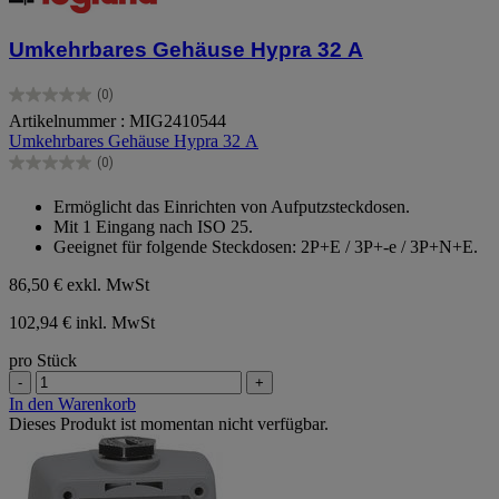
Umkehrbares Gehäuse Hypra 32 A
(0)
0.0
Artikelnummer : MIG2410544
von
Umkehrbares Gehäuse Hypra 32 A
5
Sternen.
(0)
0.0
von
Ermöglicht das Einrichten von Aufputzsteckdosen.
5
Mit 1 Eingang nach ISO 25.
Sternen.
Geeignet für folgende Steckdosen: 2P+E / 3P+-e / 3P+N+E.
86,50 €
exkl. MwSt
102,94 € inkl. MwSt
pro Stück
-
+
In den Warenkorb
Dieses Produkt ist momentan nicht verfügbar.