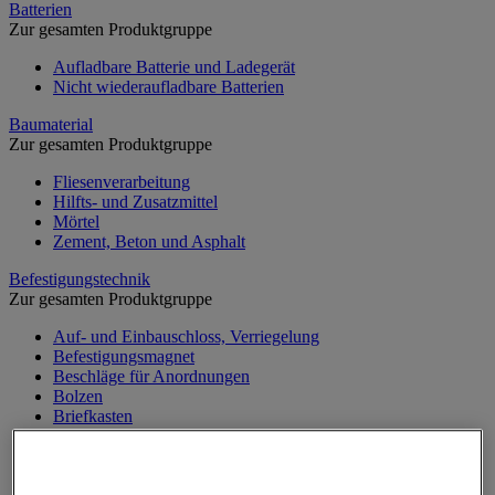
Batterien
Zur gesamten Produktgruppe
Aufladbare Batterie und Ladegerät
Nicht wiederaufladbare Batterien
Baumaterial
Zur gesamten Produktgruppe
Fliesenverarbeitung
Hilfts- und Zusatzmittel
Mörtel
Zement, Beton und Asphalt
Befestigungstechnik
Zur gesamten Produktgruppe
Auf- und Einbauschloss, Verriegelung
Befestigungsmagnet
Beschläge für Anordnungen
Bolzen
Briefkasten
Dichtung und Sprengring
Klemmring und Kabelbinder
Klemmschellen