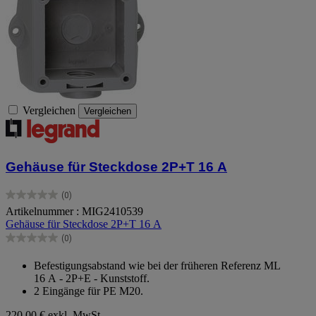
Vergleichen
Vergleichen
Gehäuse für Steckdose 2P+T 16 A
(0)
0.0
Artikelnummer : MIG2410539
von
Gehäuse für Steckdose 2P+T 16 A
5
Sternen.
(0)
0.0
von
Befestigungsabstand wie bei der früheren Referenz ML
5
16 A - 2P+E - Kunststoff.
Sternen.
2 Eingänge für PE M20.
220,00 €
exkl. MwSt