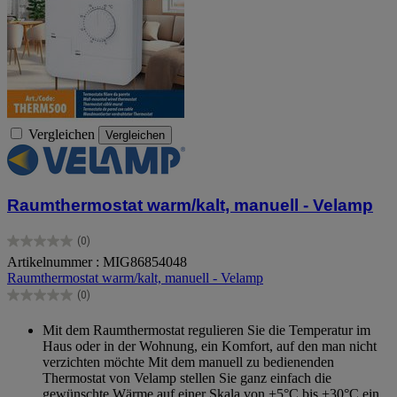
Vergleichen
Vergleichen
Raumthermostat warm/kalt, manuell - Velamp
(0)
0.0
Artikelnummer : MIG86854048
von
Raumthermostat warm/kalt, manuell - Velamp
5
Sternen.
(0)
0.0
von
Mit dem Raumthermostat regulieren Sie die Temperatur im
5
Haus oder in der Wohnung, ein Komfort, auf den man nicht
Sternen.
verzichten möchte Mit dem manuell zu bedienenden
Thermostat von Velamp stellen Sie ganz einfach die
gewünschte Wärme auf einer Skala von +5°C bis +30°C ein