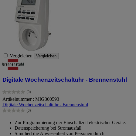
Vergleichen
Vergleichen
Digitale Wochenzeitschaltuhr - Brennenstuhl
(0)
0.0
Artikelnummer : MIG300593
von
Digitale Wochenzeitschaltuhr - Brennenstuhl
5
Sternen.
(0)
0.0
von
Zur Programmierung der Einschaltzeit elektrischer Geräte.
5
Datenspeicherung bei Stromausfall.
Sternen.
Simuliert die Anwesenheit von Personen durch