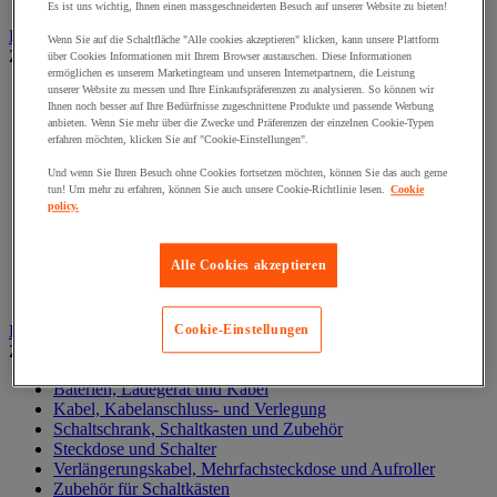
Es ist uns wichtig, Ihnen einen massgeschneiderten Besuch auf unserer Website zu bieten!
Druckluftwerkzeuge und Kompressoren
Wenn Sie auf die Schaltfläche "Alle cookies akzeptieren" klicken, kann unsere Plattform
Zur gesamten Produktgruppe
über Cookies Informationen mit Ihrem Browser austauschen. Diese Informationen
ermöglichen es unserem Marketingteam und unseren Internetpartnern, die Leistung
unserer Website zu messen und Ihre Einkaufspräferenzen zu analysieren. So können wir
Druckluftdrehschlagschrauber und -bohrer
Ihnen noch besser auf Ihre Bedürfnisse zugeschnittene Produkte und passende Werbung
Drucklufthammer
anbieten. Wenn Sie mehr über die Zwecke und Präferenzen der einzelnen Cookie-Typen
Druckluftschleifer
erfahren möchten, klicken Sie auf "Cookie-Einstellungen".
Druckluftschleifmaschine
Kompressor, Luftschlauch und Zubehör
Und wenn Sie Ihren Besuch ohne Cookies fortsetzen möchten, können Sie das auch gerne
tun! Um mehr zu erfahren, können Sie auch unsere Cookie-Richtlinie lesen.
Cookie
Pneumatische Lackierpistole
policy.
Pneumatische Ratsche
Pneumatische Säge
Pneumatisches Setzwerkzeug, Nieten
Alle Cookies akzeptieren
Pneumatisches Spezialwerkzeug
Zubehör für Druckluftarbeiten
Elektronik
Cookie-Einstellungen
Zur gesamten Produktgruppe
Baterien, Ladegerät und Kabel
Kabel, Kabelanschluss- und Verlegung
Schaltschrank, Schaltkasten und Zubehör
Steckdose und Schalter
Verlängerungskabel, Mehrfachsteckdose und Aufroller
Zubehör für Schaltkästen