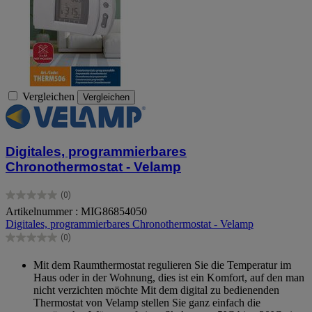
Vergleichen
Vergleichen
Digitales, programmierbares
Chronothermostat - Velamp
(0)
0.0
Artikelnummer : MIG86854050
von
Digitales, programmierbares Chronothermostat - Velamp
5
Sternen.
(0)
0.0
von
Mit dem Raumthermostat regulieren Sie die Temperatur im
5
Haus oder in der Wohnung, dies ist ein Komfort, auf den man
Sternen.
nicht verzichten möchte Mit dem digital zu bedienenden
Thermostat von Velamp stellen Sie ganz einfach die