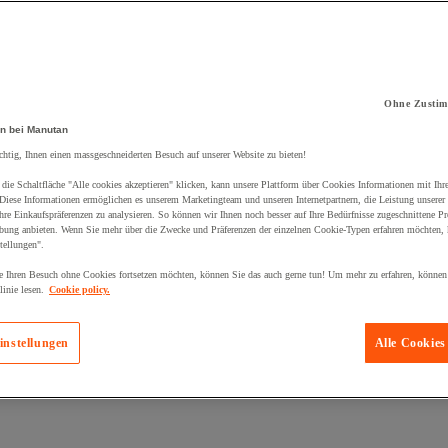
Ohne Zustim
kt zum Warenkorb hinzugefügt:
n bei Manutan
chtig, Ihnen einen massgeschneiderten Besuch auf unserer Website zu bieten!
die Schaltfläche "Alle cookies akzeptieren" klicken, kann unsere Plattform über Cookies Informationen mit Ih
 Diese Informationen ermöglichen es unserem Marketingteam und unseren Internetpartnern, die Leistung unserer
re Einkaufspräferenzen zu analysieren. So können wir Ihnen noch besser auf Ihre Bedürfnisse zugeschnittene P
bung anbieten. Wenn Sie mehr über die Zwecke und Präferenzen der einzelnen Cookie-Typen erfahren möchten, k
tellungen".
 Ihren Besuch ohne Cookies fortsetzen möchten, können Sie das auch gerne tun! Um mehr zu erfahren, können
inie lesen.
Cookie policy.
instellungen
Alle Cookies