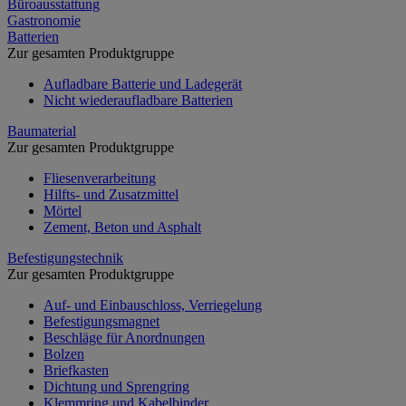
Büroausstattung
Gastronomie
Batterien
Zur gesamten Produktgruppe
Aufladbare Batterie und Ladegerät
Nicht wiederaufladbare Batterien
Baumaterial
Zur gesamten Produktgruppe
Fliesenverarbeitung
Hilfts- und Zusatzmittel
Mörtel
Zement, Beton und Asphalt
Befestigungstechnik
Zur gesamten Produktgruppe
Auf- und Einbauschloss, Verriegelung
Befestigungsmagnet
Beschläge für Anordnungen
Bolzen
Briefkasten
Dichtung und Sprengring
Klemmring und Kabelbinder