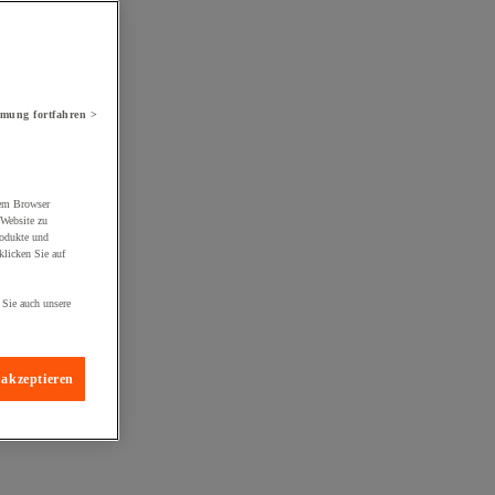
mung fortfahren >
rem Browser
 Website zu
rodukte und
licken Sie auf
 Sie auch unsere
 akzeptieren