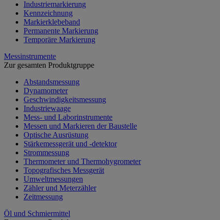
Industriemarkierung
Kennzeichnung
Markierklebeband
Permanente Markierung
Temporäre Markierung
Messinstrumente
Zur gesamten Produktgruppe
Abstandsmessung
Dynamometer
Geschwindigkeitsmessung
Industriewaage
Mess- und Laborinstrumente
Messen und Markieren der Baustelle
Optische Ausrüstung
Stärkemessgerät und -detektor
Strommessung
Thermometer und Thermohygrometer
Topografisches Messgerät
Umweltmessungen
Zähler und Meterzähler
Zeitmessung
Öl und Schmiermittel