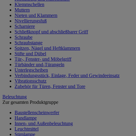
Klemmschellen
Muttern
Nieten und Klammern
Nivellierungsfuß
Scharniere
Schließknopf und abschließbarer Griff
Schraube
Schraubstange
Spitzen, Nägel und Heftklammern
Stifte und Dübel
Tür-, Fenster- und Möbelgriff
Türbänder und-Türangeln
Unterlegscheiben
Verbindungsstück, Einlage, Feder und Gewindeeinsatz
Vibrationsschutz
Zubehör für Türen, Fenster und Tore
Beleuchtung
Zur gesamten Produktgruppe
Baustellenscheinwerfer
Handlampe
Innen- und Außenbeleuchtung
Leuchtmittel
Stirnlampe