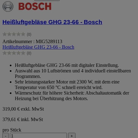
Heißluftgebläse GHG 23-66 - Bosch
(0)
0.0
Artikelnummer : MIG5289113
von
Heißluftgebläse GHG 23-66 - Bosch
5
Sternen.
(0)
0.0
von
Heißluftgebläse GHG 23-66 mit digitaler Einstellung.
5
Auswahl aus 10 Luftströmen und 4 individuell einstellbaren
Sternen.
Programmen.
Sehr leistungsstarker Motor mit 2300 W, mit dem eine
Temperatur von 650 °C schnell erreicht wird.
Wärmeschutz für höhere Sicherheit: Abschaltautomatik der
Heizung bei Überhitzung des Motors.
319,00 €
exkl. MwSt
379,61 € inkl. MwSt
pro Stück
-
+