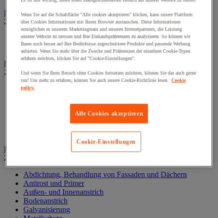
Es ist uns wichtig, Ihnen einen massgeschneiderten Besuch auf unserer Website zu bieten!
Elektrowerkzeug
Wenn Sie auf die Schaltfläche "Alle cookies akzeptieren" klicken, kann unsere Plattform
Zur gesamten Produktgruppe
über Cookies Informationen mit Ihrem Browser austauschen. Diese Informationen
ermöglichen es unserem Marketingteam und unseren Internetpartnern, die Leistung
unserer Website zu messen und Ihre Einkaufspräferenzen zu analysieren. So können wir
Elektrowerkzeug mit Kabel
Ihnen noch besser auf Ihre Bedürfnisse zugeschnittene Produkte und passende Werbung
Kabelloses Elektrowerkzeug
anbieten. Wenn Sie mehr über die Zwecke und Präferenzen der einzelnen Cookie-Typen
erfahren möchten, klicken Sie auf "Cookie-Einstellungen".
Kleben und Abdichten
Zur gesamten Produktgruppe
Und wenn Sie Ihren Besuch ohne Cookies fortsetzen möchten, können Sie das auch gerne
tun! Um mehr zu erfahren, können Sie auch unsere Cookie-Richtlinie lesen.
Cookie
Industrie- und Wartungskleber
policy.
Klebeband
Klebstoff und Dichtmasse zur Isolierung, Schalldämmung
Alle Cookies akzeptieren
und Abdichtung
Oberflächenbehandlung- und Reinigung
Zubehör zum Kleben und Abdichten
Cookie-Einstellungen
Lackieren und Beschichten
Zur gesamten Produktgruppe
Abdichtung, Behandlung von Fassaden und Dächern
Antirost und Primer
Außen- und Innenanstrich
Bodenanstrich
Galvanisierung