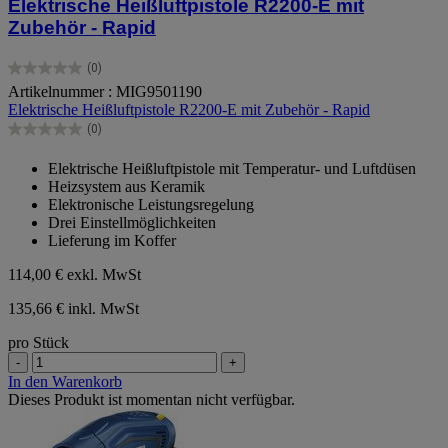
Elektrische Heißluftpistole R2200-E mit
Zubehör - Rapid
(0)
0.0
Artikelnummer : MIG9501190
von
Elektrische Heißluftpistole R2200-E mit Zubehör - Rapid
5
Sternen.
(0)
0.0
von
Elektrische Heißluftpistole mit Temperatur- und Luftdüsen
5
Heizsystem aus Keramik
Sternen.
Elektronische Leistungsregelung
Drei Einstellmöglichkeiten
Lieferung im Koffer
114,00 €
exkl. MwSt
135,66 € inkl. MwSt
pro Stück
-
+
In den Warenkorb
Dieses Produkt ist momentan nicht verfügbar.