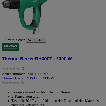
Vergleichen
Vergleichen
Thermo-Beizer RH600T - 2000 W
(0)
0.0
Artikelnummer : MIG1960592
von
Thermo-Beizer RH600T - 2000 W
5
Sternen.
(0)
0.0
von
Kompakter und leichter Thermo-Beizer
5
2 Temperaturstufen
Sternen.
Taste für 50 °C zum Abkühlen der Düse und des Materials
nach der Verwendung.