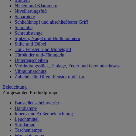
Muttern
Nieten und Klammern
Nivellierungsfuß
Scharniere
Schließknopf und abschließbarer Griff
Schraube
Schraubstange
Spitzen, Nägel und Heftklammern
Stifte und Dübel
Tür-, Fenster- und Möbelgriff
Türbänder und-Türangeln
Unterlegscheiben
Verbindungsstück, Einlage, Feder und Gewindeeinsatz
Vibrationsschutz
Zubehör für Türen, Fenster und Tore
Beleuchtung
Zur gesamten Produktgruppe
Baustellenscheinwerfer
Handlampe
Innen- und Außenbeleuchtung
Leuchtmittel
Stirnlampe
Taschenlampe
Werkstattlampe