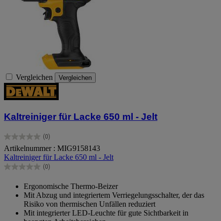
Vergleichen
Vergleichen
Kaltreiniger für Lacke 650 ml - Jelt
(0)
0.0
Artikelnummer : MIG9158143
von
Kaltreiniger für Lacke 650 ml - Jelt
5
Sternen.
(0)
0.0
von
Ergonomische Thermo-Beizer
5
Mit Abzug und integriertem Verriegelungsschalter, der das
Sternen.
Risiko von thermischen Unfällen reduziert
Mit integrierter LED-Leuchte für gute Sichtbarkeit in