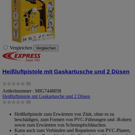
Vergleichen
Vergleichen
Heißluftpistole mit Gaskartusche und 2 Düsen
(0)
0.0
Artikelnummer : MIG7448058
von
Heißluftpistole mit Gaskartusche und 2 Düsen
5
Sternen.
(0)
0.0
von
Heißluftpistole zum Erwärmen von Zink, ohne es zu
5
beschädigen, zum Formen von PVC-Führungen und -Rohren
Sternen.
sowie zum Erwärmen von Schrumpfschläuchen.
Kann auch zum Verbinden und Reparieren von PVC-Planen,