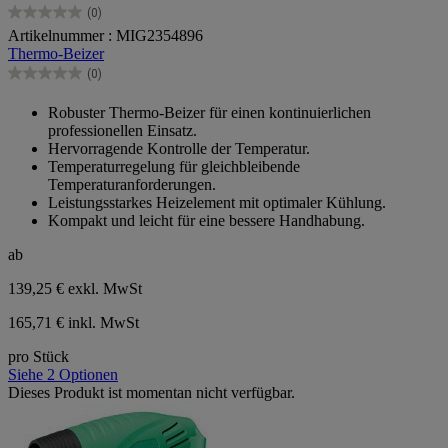
(0)
0.0
Artikelnummer : MIG2354896
von
Thermo-Beizer
5
Sternen.
(0)
0.0
von
Robuster Thermo-Beizer für einen kontinuierlichen
5
professionellen Einsatz.
Sternen.
Hervorragende Kontrolle der Temperatur.
Temperaturregelung für gleichbleibende
Temperaturanforderungen.
Leistungsstarkes Heizelement mit optimaler Kühlung.
Kompakt und leicht für eine bessere Handhabung.
ab
139,25 €
exkl. MwSt
165,71 € inkl. MwSt
pro Stück
Siehe 2 Optionen
Dieses Produkt ist momentan nicht verfügbar.