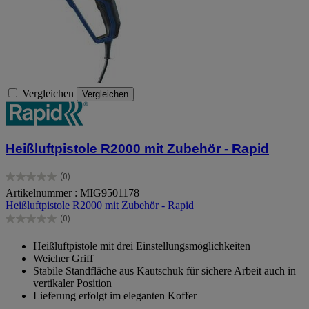
Vergleichen
Vergleichen
Heißluftpistole R2000 mit Zubehör - Rapid
(0)
0.0
Artikelnummer : MIG9501178
von
Heißluftpistole R2000 mit Zubehör - Rapid
5
Sternen.
(0)
0.0
von
Heißluftpistole mit drei Einstellungsmöglichkeiten
5
Weicher Griff
Sternen.
Stabile Standfläche aus Kautschuk für sichere Arbeit auch in
vertikaler Position
Lieferung erfolgt im eleganten Koffer