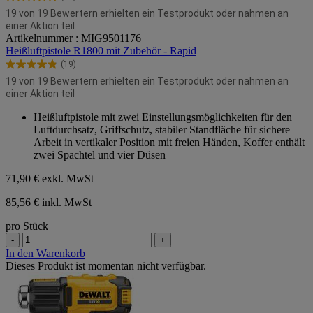
4.8
19 von 19 Bewertern erhielten ein Testprodukt oder nahmen an
von
einer Aktion teil
5
Artikelnummer : MIG9501176
Sternen.
Heißluftpistole R1800 mit Zubehör - Rapid
19
Bewertungen
(19)
4.8
19 von 19 Bewertern erhielten ein Testprodukt oder nahmen an
von
einer Aktion teil
5
Sternen.
Heißluftpistole mit zwei Einstellungsmöglichkeiten für den
19
Luftdurchsatz, Griffschutz, stabiler Standfläche für sichere
Bewertungen
Arbeit in vertikaler Position mit freien Händen, Koffer enthält
zwei Spachtel und vier Düsen
71,90 €
exkl. MwSt
85,56 € inkl. MwSt
pro Stück
-
+
In den Warenkorb
Dieses Produkt ist momentan nicht verfügbar.