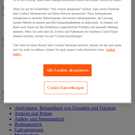
Es ist uns wichtig, Ihnen einen massgeschneiderten Besuch auf unserer Website zu bieten!
Elektrowerkzeug
Wenn Sie auf die Schaltfläche "Alle cookies akzeptieren" klicken, kann unsere Plattform
Zur gesamten Produktgruppe
über Cookies Informationen mit Ihrem Browser austauschen. Diese Informationen
ermöglichen es unserem Marketingteam und unseren Internetpartnern, die Leistung
unserer Website zu messen und Ihre Einkaufspräferenzen zu analysieren. So können wir
Elektrowerkzeug mit Kabel
Ihnen noch besser auf Ihre Bedürfnisse zugeschnittene Produkte und passende Werbung
Kabelloses Elektrowerkzeug
anbieten. Wenn Sie mehr über die Zwecke und Präferenzen der einzelnen Cookie-Typen
erfahren möchten, klicken Sie auf "Cookie-Einstellungen".
Kleben und Abdichten
Zur gesamten Produktgruppe
Und wenn Sie Ihren Besuch ohne Cookies fortsetzen möchten, können Sie das auch gerne
tun! Um mehr zu erfahren, können Sie auch unsere Cookie-Richtlinie lesen.
Cookie
Industrie- und Wartungskleber
policy.
Klebeband
Klebstoff und Dichtmasse zur Isolierung, Schalldämmung
Alle Cookies akzeptieren
und Abdichtung
Oberflächenbehandlung- und Reinigung
Zubehör zum Kleben und Abdichten
Cookie-Einstellungen
Lackieren und Beschichten
Zur gesamten Produktgruppe
Abdichtung, Behandlung von Fassaden und Dächern
Antirost und Primer
Außen- und Innenanstrich
Bodenanstrich
Galvanisierung