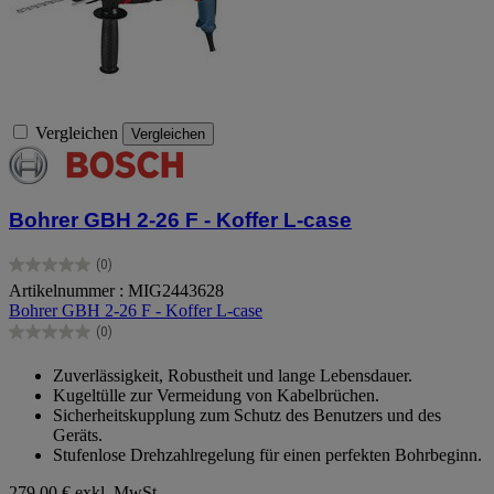
Vergleichen
Vergleichen
Bohrer GBH 2-26 F - Koffer L-case
(0)
0.0
Artikelnummer : MIG2443628
von
Bohrer GBH 2-26 F - Koffer L-case
5
Sternen.
(0)
0.0
von
Zuverlässigkeit, Robustheit und lange Lebensdauer.
5
Kugeltülle zur Vermeidung von Kabelbrüchen.
Sternen.
Sicherheitskupplung zum Schutz des Benutzers und des
Geräts.
Stufenlose Drehzahlregelung für einen perfekten Bohrbeginn.
279,00 €
exkl. MwSt