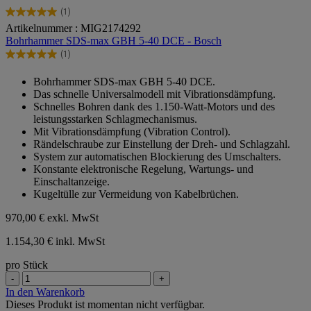
(1)
5.0
Artikelnummer : MIG2174292
von
Bohrhammer SDS-max GBH 5-40 DCE - Bosch
5
Sternen.
(1)
5.0
1
von
Bewertung
Bohrhammer SDS-max GBH 5-40 DCE.
5
Das schnelle Universalmodell mit Vibrationsdämpfung.
Sternen.
Schnelles Bohren dank des 1.150-Watt-Motors und des
1
leistungsstarken Schlagmechanismus.
Bewertung
Mit Vibrationsdämpfung (Vibration Control).
Rändelschraube zur Einstellung der Dreh- und Schlagzahl.
System zur automatischen Blockierung des Umschalters.
Konstante elektronische Regelung, Wartungs- und
Einschaltanzeige.
Kugeltülle zur Vermeidung von Kabelbrüchen.
970,00 €
exkl. MwSt
1.154,30 € inkl. MwSt
pro Stück
-
+
In den Warenkorb
Dieses Produkt ist momentan nicht verfügbar.