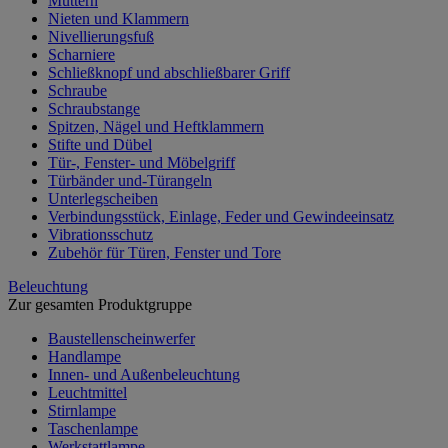
Muttern
Nieten und Klammern
Nivellierungsfuß
Scharniere
Schließknopf und abschließbarer Griff
Schraube
Schraubstange
Spitzen, Nägel und Heftklammern
Stifte und Dübel
Tür-, Fenster- und Möbelgriff
Türbänder und-Türangeln
Unterlegscheiben
Verbindungsstück, Einlage, Feder und Gewindeeinsatz
Vibrationsschutz
Zubehör für Türen, Fenster und Tore
Beleuchtung
Zur gesamten Produktgruppe
Baustellenscheinwerfer
Handlampe
Innen- und Außenbeleuchtung
Leuchtmittel
Stirnlampe
Taschenlampe
Werkstattlampe