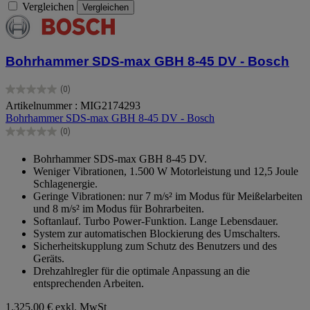
Vergleichen
Vergleichen
Bohrhammer SDS-max GBH 8-45 DV - Bosch
(0)
0.0
Artikelnummer : MIG2174293
von
Bohrhammer SDS-max GBH 8-45 DV - Bosch
5
Sternen.
(0)
0.0
von
Bohrhammer SDS-max GBH 8-45 DV.
5
Weniger Vibrationen, 1.500 W Motorleistung und 12,5 Joule
Sternen.
Schlagenergie.
Geringe Vibrationen: nur 7 m/s² im Modus für Meißelarbeiten
und 8 m/s² im Modus für Bohrarbeiten.
Softanlauf. Turbo Power-Funktion. Lange Lebensdauer.
System zur automatischen Blockierung des Umschalters.
Sicherheitskupplung zum Schutz des Benutzers und des
Geräts.
Drehzahlregler für die optimale Anpassung an die
entsprechenden Arbeiten.
1.325,00 €
exkl. MwSt