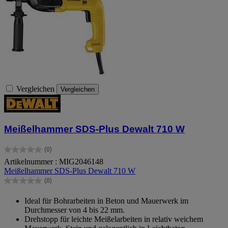
Vergleichen
Vergleichen
Meißelhammer SDS-Plus Dewalt 710 W
(0)
0.0
Artikelnummer : MIG2046148
von
Meißelhammer SDS-Plus Dewalt 710 W
5
Sternen.
(0)
0.0
von
Ideal für Bohrarbeiten in Beton und Mauerwerk im
5
Durchmesser von 4 bis 22 mm.
Sternen.
Drehstopp für leichte Meißelarbeiten in relativ weichem