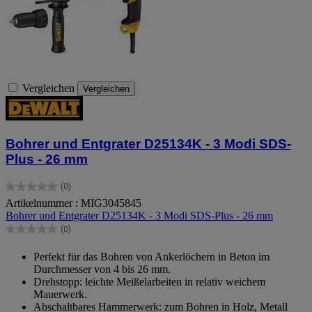
Vergleichen
Vergleichen
Bohrer und Entgrater D25134K - 3 Modi SDS-
Plus - 26 mm
(0)
0.0
Artikelnummer : MIG3045845
von
Bohrer und Entgrater D25134K - 3 Modi SDS-Plus - 26 mm
5
Sternen.
(0)
0.0
von
Perfekt für das Bohren von Ankerlöchern in Beton im
5
Durchmesser von 4 bis 26 mm.
Sternen.
Drehstopp: leichte Meißelarbeiten in relativ weichem
Mauerwerk.
Abschaltbares Hammerwerk: zum Bohren in Holz, Metall