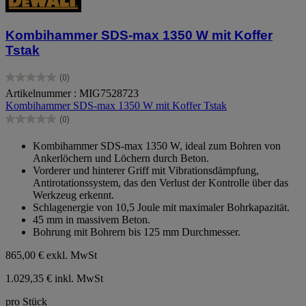
Kombihammer SDS-max 1350 W mit Koffer
Tstak
(0)
0.0
Artikelnummer : MIG7528723
von
Kombihammer SDS-max 1350 W mit Koffer Tstak
5
Sternen.
(0)
0.0
von
Kombihammer SDS-max 1350 W, ideal zum Bohren von
5
Ankerlöchern und Löchern durch Beton.
Sternen.
Vorderer und hinterer Griff mit Vibrationsdämpfung,
Antirotationssystem, das den Verlust der Kontrolle über das
Werkzeug erkennt.
Schlagenergie von 10,5 Joule mit maximaler Bohrkapazität.
45 mm in massivem Beton.
Bohrung mit Bohrern bis 125 mm Durchmesser.
865,00 €
exkl. MwSt
1.029,35 € inkl. MwSt
pro Stück