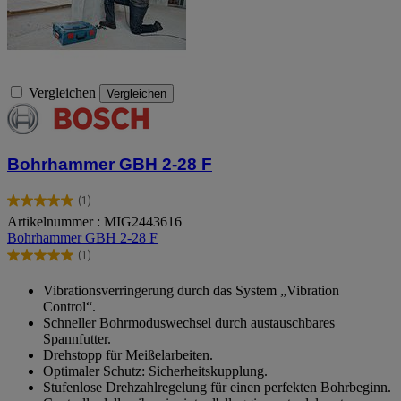
Vergleichen
Vergleichen
Bohrhammer GBH 2-28 F
(1)
5.0
Artikelnummer : MIG2443616
von
Bohrhammer GBH 2-28 F
5
Sternen.
(1)
5.0
1
von
Bewertung
Vibrationsverringerung durch das System „Vibration
5
Control“.
Sternen.
Schneller Bohrmoduswechsel durch austauschbares
1
Spannfutter.
Bewertung
Drehstopp für Meißelarbeiten.
Optimaler Schutz: Sicherheitskupplung.
Stufenlose Drehzahlregelung für einen perfekten Bohrbeginn.