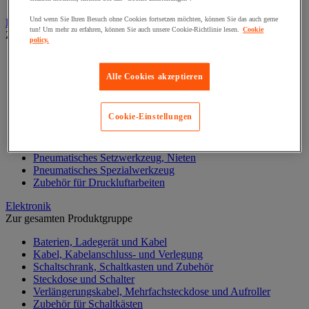
Und wenn Sie Ihren Besuch ohne Cookies fortsetzen möchten, können Sie das auch gerne
Druckluftwerkzeuge und Kompressoren
tun! Um mehr zu erfahren, können Sie auch unsere Cookie-Richtlinie lesen.
Cookie
Zur gesamten Produktgruppe
policy.
Druckluftdrehschlagschrauber und -bohrer
Drucklufthammer
Alle Cookies akzeptieren
Druckluftschleifer
Druckluftschleifmaschine
Kompressor, Luftschlauch und Zubehör
Cookie-Einstellungen
Pneumatische Lackierpistole
Pneumatische Ratsche
Pneumatische Säge
Pneumatisches Setzwerkzeug, Nieten
Pneumatisches Spezialwerkzeug
Zubehör für Druckluftarbeiten
Elektronik
Zur gesamten Produktgruppe
Baterien, Ladegerät und Kabel
Kabel, Kabelanschluss- und Verlegung
Schaltschrank, Schaltkasten und Zubehör
Steckdose und Schalter
Verlängerungskabel, Mehrfachsteckdose und Aufroller
Zubehör für Schaltkästen