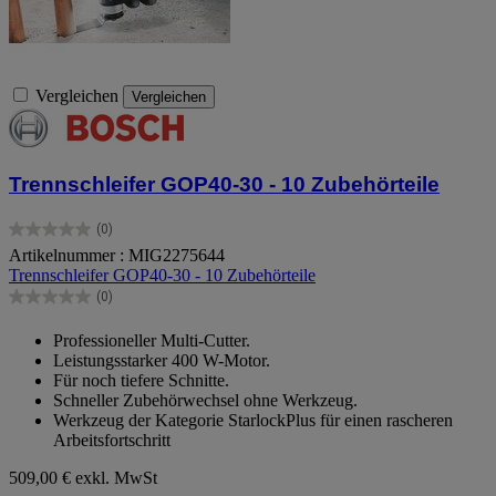
Vergleichen
Vergleichen
Trennschleifer GOP40-30 - 10 Zubehörteile
(0)
0.0
Artikelnummer : MIG2275644
von
Trennschleifer GOP40-30 - 10 Zubehörteile
5
Sternen.
(0)
0.0
von
Professioneller Multi-Cutter.
5
Leistungsstarker 400 W-Motor.
Sternen.
Für noch tiefere Schnitte.
Schneller Zubehörwechsel ohne Werkzeug.
Werkzeug der Kategorie StarlockPlus für einen rascheren
Arbeitsfortschritt
509,00 €
exkl. MwSt