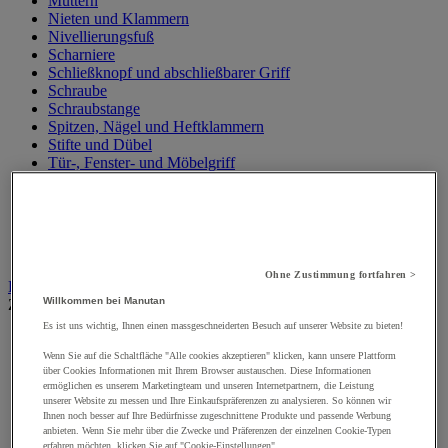
Muttern
Nieten und Klammern
Nivellierungsfuß
Scharniere
Schließknopf und abschließbarer Griff
Schraube
Schraubstange
Spitzen, Nägel und Heftklammern
Stifte und Dübel
Tür-, Fenster- und Möbelgriff
Türbänder und-Türangeln
Unterlegscheiben
Verbindungsstück, Einlage, Feder und Gewindeeinsatz
Vibrationsschutz
Zubehör für Türen, Fenster und Tore
Ohne Zustimmung fortfahren >
Beleuchtung
Willkommen bei Manutan
Zur gesamten Produktgruppe
Es ist uns wichtig, Ihnen einen massgeschneiderten Besuch auf unserer Website zu bieten!
Baustellenscheinwerfer
Handlampe
Wenn Sie auf die Schaltfläche "Alle cookies akzeptieren" klicken, kann unsere Plattform
über Cookies Informationen mit Ihrem Browser austauschen. Diese Informationen
Innen- und Außenbeleuchtung
ermöglichen es unserem Marketingteam und unseren Internetpartnern, die Leistung
Leuchtmittel
unserer Website zu messen und Ihre Einkaufspräferenzen zu analysieren. So können wir
Stirnlampe
Ihnen noch besser auf Ihre Bedürfnisse zugeschnittene Produkte und passende Werbung
Taschenlampe
anbieten. Wenn Sie mehr über die Zwecke und Präferenzen der einzelnen Cookie-Typen
Werkstattlampe
erfahren möchten, klicken Sie auf "Cookie-Einstellungen".