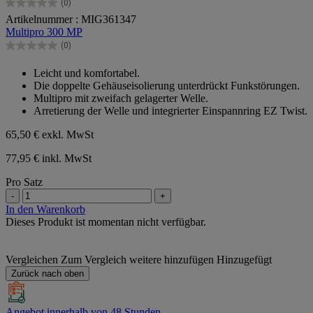
(0)
0.0
Artikelnummer : MIG361347
von
Multipro 300 MP
5
Sternen.
(0)
0.0
von
Leicht und komfortabel.
5
Die doppelte Gehäuseisolierung unterdrückt Funkstörungen.
Sternen.
Multipro mit zweifach gelagerter Welle.
Arretierung der Welle und integrierter Einspannring EZ Twist.
65,50 €
exkl. MwSt
77,95 € inkl. MwSt
Pro Satz
-
+
In den Warenkorb
Dieses Produkt ist momentan nicht verfügbar.
Vergleichen
Zum Vergleich weitere hinzufügen
Hinzugefügt
Zurück nach oben
Angebot innerhalb von 48 Stunden