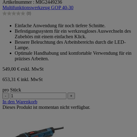
Artikelnummer : MIG2449236
von
Multifunktionswerkzeug GOP 40-30
5
Sternen.
(0)
0.0
von
Einfache Anwendung für noch tiefere Schnitte.
5
Befestigungssystem für ein werkzeugloses Auswechseln des
Sternen.
Zubehörs mit einem einfachen Klick.
Bessere Beleuchtung des Arbeitsbereichs durch die LED-
Lampe.
Optimale Handhabung und komfortable Verwendung für ein
präzises Arbeiten.
549,00 €
exkl. MwSt
653,31 € inkl. MwSt
pro Stück
-
+
In den Warenkorb
Dieses Produkt ist momentan nicht verfügbar.