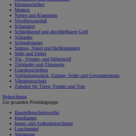
Klemmschellen
Muttern
Nieten und Klammern
Nivellierungsfuß
Scharniere
Schließknopf und abschließbarer Griff
Schraube
Schraubstange
Spitzen, Nägel und Heftklammern
Stifte und Dübel
Tür-, Fenster- und Möbelgriff
Türbänder und-Türangeln
Unterlegscheiben
Verbindungsstück, Einlage, Feder und Gewindeeinsatz
Vibrationsschutz
Zubehör für Türen, Fenster und Tore
Beleuchtung
Zur gesamten Produktgruppe
Baustellenscheinwerfer
Handlampe
Innen- und Außenbeleuchtung
Leuchtmittel
Stirnlampe