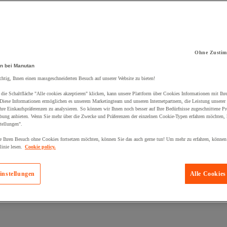
Ohne Zustim
kt zum Warenkorb hinzugefügt:
n bei Manutan
chtig, Ihnen einen massgeschneiderten Besuch auf unserer Website zu bieten!
die Schaltfläche "Alle cookies akzeptieren" klicken, kann unsere Plattform über Cookies Informationen mit Ih
 Diese Informationen ermöglichen es unserem Marketingteam und unseren Internetpartnern, die Leistung unserer
re Einkaufspräferenzen zu analysieren. So können wir Ihnen noch besser auf Ihre Bedürfnisse zugeschnittene P
bung anbieten. Wenn Sie mehr über die Zwecke und Präferenzen der einzelnen Cookie-Typen erfahren möchten, k
tellungen".
 Ihren Besuch ohne Cookies fortsetzen möchten, können Sie das auch gerne tun! Um mehr zu erfahren, können
inie lesen.
Cookie policy.
instellungen
Alle Cookies