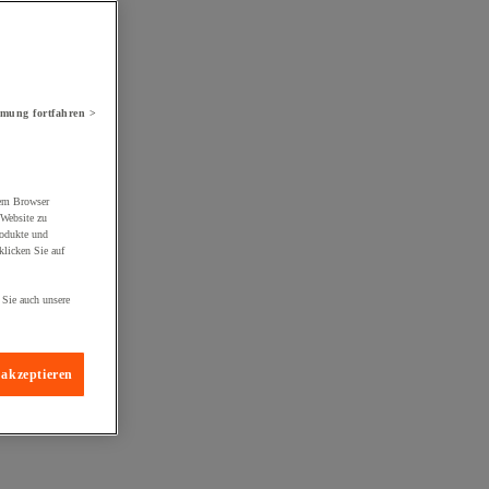
mung fortfahren >
rem Browser
 Website zu
rodukte und
licken Sie auf
 Sie auch unsere
 akzeptieren