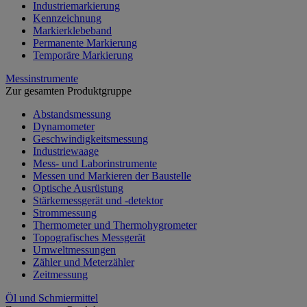
Industriemarkierung
Kennzeichnung
Markierklebeband
Permanente Markierung
Temporäre Markierung
Messinstrumente
Zur gesamten Produktgruppe
Abstandsmessung
Dynamometer
Geschwindigkeitsmessung
Industriewaage
Mess- und Laborinstrumente
Messen und Markieren der Baustelle
Optische Ausrüstung
Stärkemessgerät und -detektor
Strommessung
Thermometer und Thermohygrometer
Topografisches Messgerät
Umweltmessungen
Zähler und Meterzähler
Zeitmessung
Öl und Schmiermittel